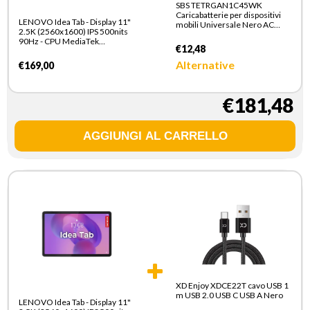
SBS TETRGAN1C45WK
Caricabatterie per dispositivi
LENOVO Idea Tab - Display 11"
mobili Universale Nero AC
2.5K (2560x1600) IPS 500nits
Ricarica rapida Interno
90Hz - CPU MediaTek
€12,48
Dimensity 6300 - RAM 8GB -
Memoria 128GB UFS - Grafica
Alternative
€169,00
ARM Mali G57 MC2 -
Connettivita WiFi Slot MicroSD
- Android 15 - Tab Pen Inclusi
€181,48
XD Enjoy XDCE22T cavo USB 1
m USB 2.0 USB C USB A Nero
LENOVO Idea Tab - Display 11"