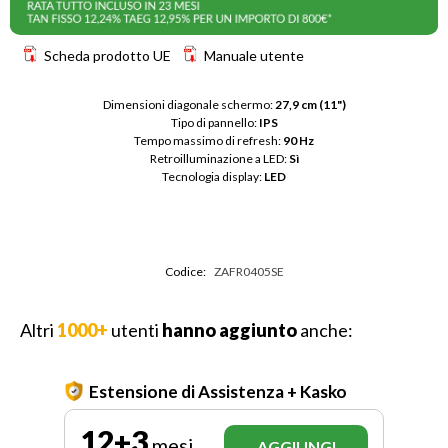
Scheda prodotto UE
Manuale utente
Dimensioni diagonale schermo: 
27,9 cm (11")
Tipo di pannello: 
IPS
Tempo massimo di refresh: 
90 Hz
Retroilluminazione a LED: 
Sì
Tecnologia display: 
LED
Codice:
ZAFR0405SE
Altri
1000+
utenti
hanno aggiunto
anche:
Estensione di Assistenza + Kasko
12+3
mesi
AGGIUNGI