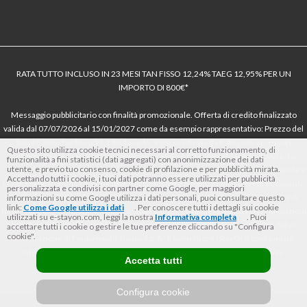
RATA TUTTO INCLUSO IN 23 MESI TAN FISSO 12,24% TAEG 12,95% PER UN
IMPORTO DI 800€*
Messaggio pubblicitario con finalità promozionale. Offerta di credito finalizzato
valida dal 07/07/2026 al 15/01/2027 come da esempio rappresentativo: Prezzo del
bene € 800, Tan fisso 12,24% Taeg 12,95%, in 23 rate da € 40 costi accessori
Questo sito utilizza cookie tecnici necessari al corretto funzionamento, di
dell’offerta azzerati. Importo totale del credito € 800. Importo totale dovuto dal
funzionalità a fini statistici (dati aggregati) con anonimizzazione dei dati
utente, e previo tuo consenso, cookie di profilazione e per pubblicità mirata.
Consumatore € 920. Decorrenza media della prima rata a 90 giorni. Al fine di gestire
Accettando tutti i cookie, i tuoi dati potranno essere utilizzati per pubblicità
le tue spese in modo responsabile e di conoscere eventuali altre offerte disponibili,
personalizzata e condivisi con partner come Google, per maggiori
Findomestic ti ricorda, prima di sottoscrivere il contratto, di prendere visione di
informazioni su come Google utilizza i dati personali, puoi consultare questo
link:
Come Google utilizza i dati
. Per conoscere tutti i dettagli sui cookie
tutte le condizioni economiche e contrattuali, facendo riferimento alle Informazioni
utilizzati su e-stayon.com, leggi la nostra
Informativa completa
. Puoi
Europee di Base sul Credito ai Consumatori (IEBCC) nel percorso online. Salvo
accettare tutti i cookie o gestire le tue preferenze cliccando su "Configura
cookie".
approvazione di Findomestic Banca S.p.A.. Il rivenditore (StayON) opera quale
intermediario del credito per Findomestic Banca S.p.A., non in esclusiva.
Accetta tutti
Configura cookie