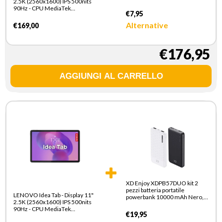
2.5K (2560x1600) IPS 500nits
90Hz - CPU MediaTek
€7,95
Dimensity 6300 - RAM 8GB -
Memoria 128GB UFS - Grafica
Alternative
€169,00
ARM Mali G57 MC2 -
Connettivita WiFi Slot MicroSD
- Android 15 - Tab Pen Inclusi
€176,95
XD Enjoy XDPB57DUO kit 2
pezzi batteria portatile
LENOVO Idea Tab - Display 11"
powerbank 10000 mAh Nero,
2.5K (2560x1600) IPS 500nits
Bianco
90Hz - CPU MediaTek
€19,95
Dimensity 6300 - RAM 8GB -