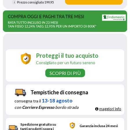
Prezzo consigliato
199,95
Proteggi il tuo acquisto
Consigliato per un futuro sereno
SCOPRI DI PIÙ
Tempistiche di consegna
13-18 agosto
consegna tra il
con
Corriere Espresso
bordo strada
maggiori info
Spedizione gratuita su
Garanzia inclusa 24 mesi
tanti prodotti sopra i