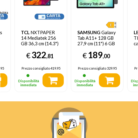
s
TCL
NXTPAPER
SAMSUNG
Galaxy
L
B
14 Mediatek 256
Tab A11+ 128 GB
T
GB 36,3 cm (14.3")
27,9 cm (11") 6 GB
c
8 GB Wi-Fi 5
Wi-Fi 5 (802.11ac)
W
322
189
€
€
id
(802.11ac) Android
Grigio
,81
,00
14 Grigio
.95
Prezzo consigliato
419.95
Prezzo consigliato
329.95
Pr
Disponibilità
Disponibilità
Disp
immediata
immediata
im