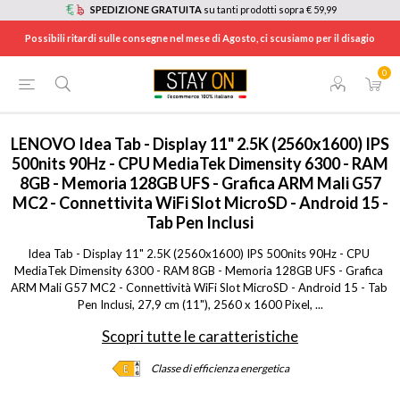
SPEDIZIONE GRATUITA
su tanti prodotti sopra € 59,99
Possibili ritardi sulle consegne nel mese di Agosto, ci scusiamo per il disagio
0
HOME
/
INFORMATICA
/
TABLET E E-BOOK READER
/
TABLET
/
ZAFR0405SE
LENOVO
Idea Tab - Display 11" 2.5K (2560x1600) IPS
500nits 90Hz - CPU MediaTek Dimensity 6300 - RAM
8GB - Memoria 128GB UFS - Grafica ARM Mali G57
MC2 - Connettivita WiFi Slot MicroSD - Android 15 -
Tab Pen Inclusi
Idea Tab - Display 11" 2.5K (2560x1600) IPS 500nits 90Hz - CPU 
MediaTek Dimensity 6300 - RAM 8GB - Memoria 128GB UFS - Grafica 
ARM Mali G57 MC2 - Connettività WiFi Slot MicroSD - Android 15 - Tab 
Pen Inclusi, 27,9 cm (11"), 2560 x 1600 Pixel, ...
Scopri tutte le caratteristiche
Classe di efficienza energetica