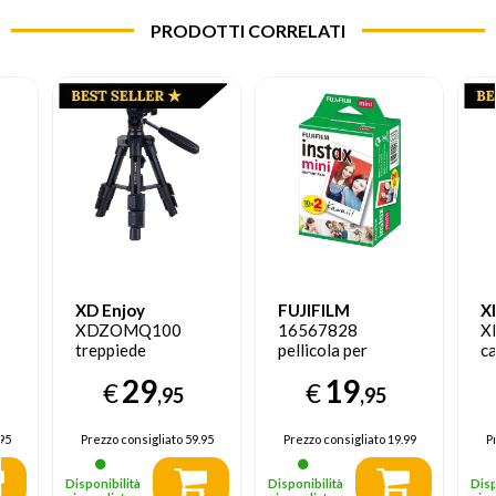
PRODOTTI CORRELATI
XD Enjoy
FUJIFILM
X
XDZOMQ100
16567828
X
treppiede
pellicola per
ca
Fotocamere
istantanee 20 pz
B
29
19
€
€
digitali/film 3
6.2 cm x 4.6 cm
,95
,95
gamba/gambe
Nero
95
Prezzo consigliato
59.95
Prezzo consigliato
19.99
P
Disponibilità
Disponibilità
Disp