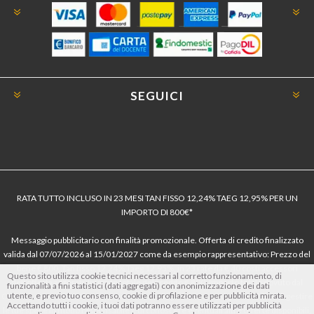
SEGUICI
RATA TUTTO INCLUSO IN 23 MESI TAN FISSO 12,24% TAEG 12,95% PER UN
IMPORTO DI 800€*
Messaggio pubblicitario con finalità promozionale. Offerta di credito finalizzato
valida dal 07/07/2026 al 15/01/2027 come da esempio rappresentativo: Prezzo del
bene € 800, Tan fisso 12,24% Taeg 12,95%, in 23 rate da € 40 costi accessori
Questo sito utilizza cookie tecnici necessari al corretto funzionamento, di
dell’offerta azzerati. Importo totale del credito € 800. Importo totale dovuto dal
funzionalità a fini statistici (dati aggregati) con anonimizzazione dei dati
utente, e previo tuo consenso, cookie di profilazione e per pubblicità mirata.
Consumatore € 920. Decorrenza media della prima rata a 90 giorni. Al fine di gestire
Accettando tutti i cookie, i tuoi dati potranno essere utilizzati per pubblicità
le tue spese in modo responsabile e di conoscere eventuali altre offerte disponibili,