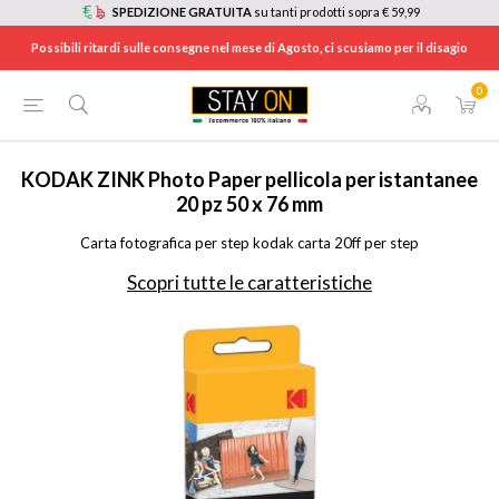
SPEDIZIONE GRATUITA
su tanti prodotti sopra € 59,99
Possibili ritardi sulle consegne nel mese di Agosto, ci scusiamo per il disagio
0
HOME
/
FOTO E VIDEO
/
ACCESSORI FOTO E VIDEO
/
ACCESSORI FOTOCAMERE
/
RODZ2X320
KODAK
ZINK Photo Paper pellicola per istantanee
20 pz 50 x 76 mm
Carta fotografica per step kodak carta 20ff per step
Scopri tutte le caratteristiche