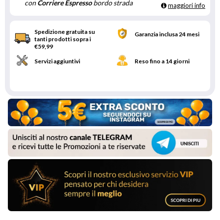
con
Corriere Espresso
bordo strada
maggiori info
Spedizione gratuita su
Garanzia inclusa 24 mesi
tanti prodotti sopra i
€59,99
Servizi aggiuntivi
Reso fino a 14 giorni