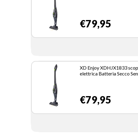
sacchetto 0,8 L Verde, Grigi
Ah
€79,95
XD Enjoy XDHJX1833 sco
elettrica Batteria Secco Se
sacchetto 0,8 L Verde, Grigi
Ah
€79,95