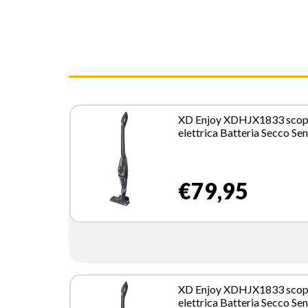
XD Enjoy XDHJX1833 sco
elettrica Batteria Secco Se
sacchetto 0,8 L Verde, Grigi
Ah
€79,95
XD Enjoy XDHJX1833 sco
elettrica Batteria Secco Se