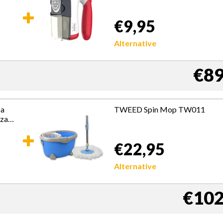
o 2,2
€9,95
Alternative
€89
pa
TWEED Spin Mop TW011
nza
o 2,2
€22,95
Alternative
€102