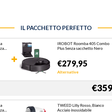
IL PACCHETTO PERFETTO
pa
IROBOT Roomba 405 Combo
nza
Plus Senza sacchetto Nero
o 2,2
€279,95
Alternative
€359
pa
TWEED Lilly Rosso, Bianco
nza
Acciaio inossidabile