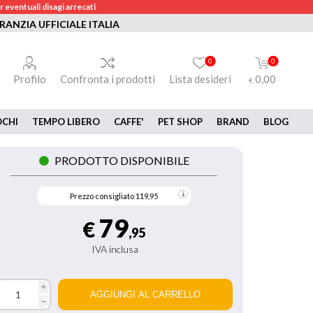
 eventuali disagi arrecati
RANZIA UFFICIALE ITALIA
0
0
Profilo
Confronta i prodotti
Lista desideri
0,00
€
OCHI
TEMPO LIBERO
CAFFE'
PET SHOP
BRAND
BLOG
PRODOTTO DISPONIBILE
Prezzo consigliato
119,95
79
€
,95
IVA inclusa
i
h