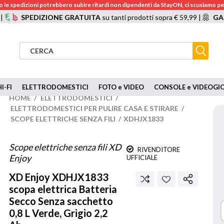
 le spedizioni potrebbero subire ritardi non dipendenti da StayON, ci scusiamo per
 |
SPEDIZIONE GRATUITA
su tanti prodotti sopra € 59,99 |
GA
I-FI
ELETTRODOMESTICI
FOTO e VIDEO
CONSOLE e VIDEOGI
HOME
/
ELETTRODOMESTICI
/
ELETTRODOMESTICI PER PULIRE CASA E STIRARE
/
SCOPE ELETTRICHE SENZA FILI
/
XDHJX1833
Scope elettriche senza fili XD
RIVENDITORE
Enjoy
UFFICIALE
XD Enjoy
XDHJX1833
scopa elettrica Batteria
Secco Senza sacchetto
0,8 L Verde, Grigio 2,2