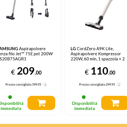
G
CordZero A9K Lite,
BOSCH
BCS1041PET Scopa
spirapolvere Kompressor
elettrica, Unlimited 10
20W, 60 min, 1 spazzola + 2
ProAnimal, Rosso
ccessori, Filtro 5 strati, Wi-Fi,
110
339
eige
€
€
,00
,99
Prezzo consigliato
299.95
Prezzo precedente 435,53
(-21%)
Prezzo consigliato
799
(-57%)
Disponibilità
Disponibilità
immediata
immediata