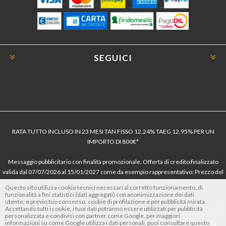
SEGUICI
RATA TUTTO INCLUSO IN 23 MESI TAN FISSO 12,24% TAEG 12,95% PER UN
IMPORTO DI 800€*
Messaggio pubblicitario con finalità promozionale. Offerta di credito finalizzato
valida dal 07/07/2026 al 15/01/2027 come da esempio rappresentativo: Prezzo del
bene € 800, Tan fisso 12,24% Taeg 12,95%, in 23 rate da € 40 costi accessori
Questo sito utilizza cookie tecnici necessari al corretto funzionamento, di
dell’offerta azzerati. Importo totale del credito € 800. Importo totale dovuto dal
funzionalità a fini statistici (dati aggregati) con anonimizzazione dei dati
utente, e previo tuo consenso, cookie di profilazione e per pubblicità mirata.
Consumatore € 920. Decorrenza media della prima rata a 90 giorni. Al fine di gestire
Accettando tutti i cookie, i tuoi dati potranno essere utilizzati per pubblicità
le tue spese in modo responsabile e di conoscere eventuali altre offerte disponibili,
personalizzata e condivisi con partner come Google, per maggiori
Findomestic ti ricorda, prima di sottoscrivere il contratto, di prendere visione di
informazioni su come Google utilizza i dati personali, puoi consultare questo