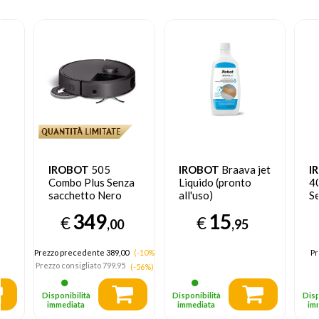
IROBOT
505
IROBOT
Braava jet
I
Combo Plus Senza
Liquido (pronto
4
sacchetto Nero
all'uso)
S
N
349
15
€
€
op
,00
,95
Prezzo precedente 389,00
(-10%)
Pr
Prezzo consigliato
799.95
(-56%)
Disponibilità
Disponibilità
Disp
immediata
immediata
im