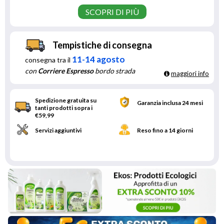
SCOPRI DI PIÙ
Tempistiche di consegna
11-14 agosto
consegna tra il
con
Corriere Espresso
bordo strada
maggiori info
Spedizione gratuita su
Garanzia inclusa 24 mesi
tanti prodotti sopra i
€59,99
Servizi aggiuntivi
Reso fino a 14 giorni