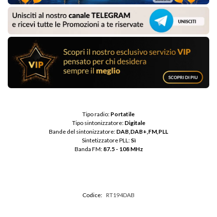
Tipo radio: 
Portatile
Tipo sintonizzatore: 
Digitale
Bande del sintonizzatore: 
DAB,DAB+,FM,PLL
Sintetizzatore PLL: 
Sì
Banda FM: 
87.5 - 108 MHz
Codice:
RT194DAB