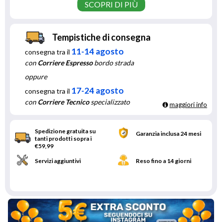
SCOPRI DI PIÙ
Tempistiche di consegna
11-14 agosto
consegna tra il
con
Corriere Espresso
bordo strada
oppure
17-24 agosto
consegna tra il
con
Corriere Tecnico
specializzato
maggiori info
Spedizione gratuita su
Garanzia inclusa 24 mesi
tanti prodotti sopra i
€59,99
Servizi aggiuntivi
Reso fino a 14 giorni