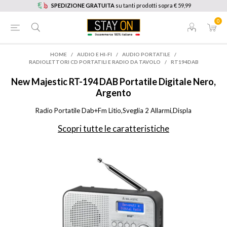
SPEDIZIONE GRATUITA
su tanti prodotti sopra € 59,99
0
HOME
/
AUDIO E HI-FI
/
AUDIO PORTATILE
/
RADIOLETTORI CD PORTATILI E RADIO DA TAVOLO
/
RT194DAB
New Majestic
RT-194 DAB Portatile Digitale Nero,
Argento
Radio Portatile Dab+Fm Litio,Sveglia 2 Allarmi,Displa
Scopri tutte le caratteristiche