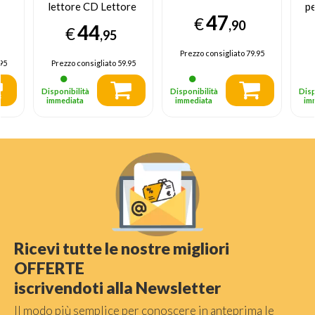
lettore CD Lettore
p
47
CD portatile Nero,
€
,90
44
€
Rosso
,95
Prezzo consigliato
79.95
95
Prezzo consigliato
59.95
Disponibilità
Disponibilità
Disp
immediata
immediata
im
Ricevi tutte le nostre migliori
OFFERTE
iscrivendoti alla Newsletter
Il modo più semplice per conoscere in anteprima le