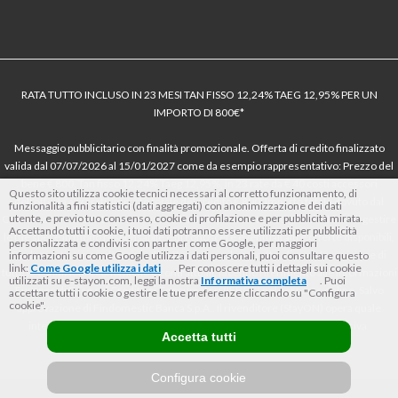
RATA TUTTO INCLUSO IN 23 MESI TAN FISSO 12,24% TAEG 12,95% PER UN
IMPORTO DI 800€*
Messaggio pubblicitario con finalità promozionale. Offerta di credito finalizzato
valida dal 07/07/2026 al 15/01/2027 come da esempio rappresentativo: Prezzo del
bene € 800, Tan fisso 12,24% Taeg 12,95%, in 23 rate da € 40 costi accessori
Questo sito utilizza cookie tecnici necessari al corretto funzionamento, di
dell’offerta azzerati. Importo totale del credito € 800. Importo totale dovuto dal
funzionalità a fini statistici (dati aggregati) con anonimizzazione dei dati
utente, e previo tuo consenso, cookie di profilazione e per pubblicità mirata.
Consumatore € 920. Decorrenza media della prima rata a 90 giorni. Al fine di gestire
Accettando tutti i cookie, i tuoi dati potranno essere utilizzati per pubblicità
le tue spese in modo responsabile e di conoscere eventuali altre offerte disponibili,
personalizzata e condivisi con partner come Google, per maggiori
Findomestic ti ricorda, prima di sottoscrivere il contratto, di prendere visione di
informazioni su come Google utilizza i dati personali, puoi consultare questo
link:
Come Google utilizza i dati
. Per conoscere tutti i dettagli sui cookie
tutte le condizioni economiche e contrattuali, facendo riferimento alle Informazioni
utilizzati su e-stayon.com, leggi la nostra
Informativa completa
. Puoi
Europee di Base sul Credito ai Consumatori (IEBCC) nel percorso online. Salvo
accettare tutti i cookie o gestire le tue preferenze cliccando su "Configura
cookie".
approvazione di Findomestic Banca S.p.A.. Il rivenditore (StayON) opera quale
intermediario del credito per Findomestic Banca S.p.A., non in esclusiva.
Accetta tutti
Configura cookie