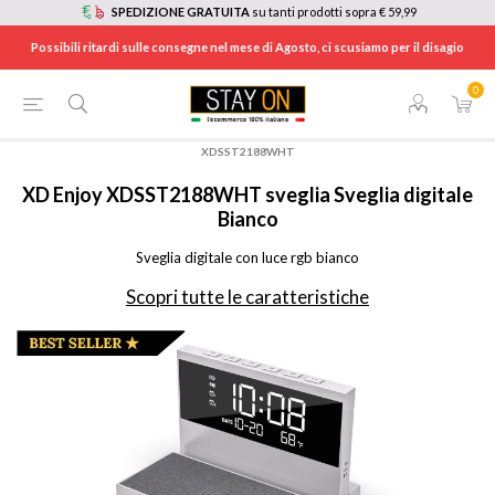
SPEDIZIONE GRATUITA
su tanti prodotti sopra € 59,99
Possibili ritardi sulle consegne nel mese di Agosto, ci scusiamo per il disagio
0
HOME
/
AUDIO E HI-FI
/
AUDIO PORTATILE
/
RADIOSVEGLIE, OROLOGI E STAZIONI BAROMETRICHE - METEO
/
XDSST2188WHT
XD Enjoy
XDSST2188WHT sveglia Sveglia digitale
Bianco
Sveglia digitale con luce rgb bianco
Scopri tutte le caratteristiche