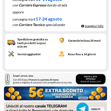
con
Corriere Espresso
bordo strada
oppure
17-24 agosto
consegna tra il
con
Corriere Tecnico
specializzato
maggiori info
Spedizione gratuita su
Garanzia inclusa 24 mesi
tanti prodotti sopra i
€59,99
Servizi aggiuntivi
Reso fino a 14 giorni