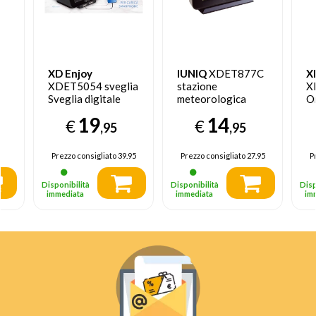
XD Enjoy
IUNIQ
XDET877C
X
XDET5054 sveglia
stazione
X
Sveglia digitale
meteorologica
O
Nero
digitale Nero
19
14
€
€
Batteria
,95
,95
Prezzo consigliato
39.95
Prezzo consigliato
27.95
P
Disponibilità
Disponibilità
Disp
immediata
immediata
im