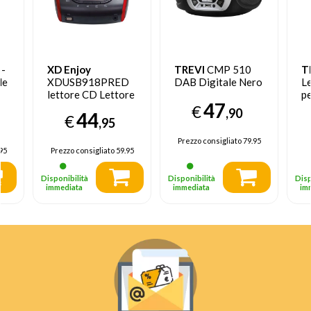
-
XD Enjoy
TREVI
CMP 510
T
le
XDUSB918PRED
DAB Digitale Nero
L
lettore CD Lettore
p
47
CD portatile Nero,
€
,90
44
€
Rosso
,95
Prezzo consigliato
79.95
95
Prezzo consigliato
59.95
Disponibilità
Disponibilità
Disp
immediata
immediata
im