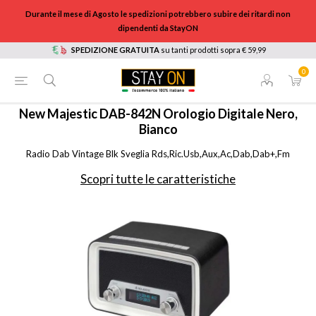
Durante il mese di Agosto le spedizioni potrebbero subire dei ritardi non
dipendenti da StayON
SPEDIZIONE GRATUITA
su tanti prodotti sopra € 59,99
0
HOME
/
AUDIO E HI-FI
/
AUDIO PORTATILE
/
RADIOLETTORI CD PORTATILI E RADIO DA TAVOLO
/
DAB842BLK
New Majestic
DAB-842N Orologio Digitale Nero,
Bianco
Radio Dab Vintage Blk Sveglia Rds,Ric.Usb,Aux,Ac,Dab,Dab+,Fm
Scopri tutte le caratteristiche