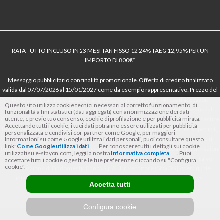
RATA TUTTO INCLUSO IN 23 MESI TAN FISSO 12,24% TAEG 12,95% PER UN
IMPORTO DI 800€*
Messaggio pubblicitario con finalità promozionale. Offerta di credito finalizzato
valida dal 07/07/2026 al 15/01/2027 come da esempio rappresentativo: Prezzo del
bene € 800, Tan fisso 12,24% Taeg 12,95%, in 23 rate da € 40 costi accessori
Questo sito utilizza cookie tecnici necessari al corretto funzionamento, di
dell’offerta azzerati. Importo totale del credito € 800. Importo totale dovuto dal
funzionalità a fini statistici (dati aggregati) con anonimizzazione dei dati
utente, e previo tuo consenso, cookie di profilazione e per pubblicità mirata.
Consumatore € 920. Decorrenza media della prima rata a 90 giorni. Al fine di gestire
Accettando tutti i cookie, i tuoi dati potranno essere utilizzati per pubblicità
le tue spese in modo responsabile e di conoscere eventuali altre offerte disponibili,
personalizzata e condivisi con partner come Google, per maggiori
Findomestic ti ricorda, prima di sottoscrivere il contratto, di prendere visione di
informazioni su come Google utilizza i dati personali, puoi consultare questo
link:
Come Google utilizza i dati
. Per conoscere tutti i dettagli sui cookie
tutte le condizioni economiche e contrattuali, facendo riferimento alle Informazioni
utilizzati su e-stayon.com, leggi la nostra
Informativa completa
. Puoi
Europee di Base sul Credito ai Consumatori (IEBCC) nel percorso online. Salvo
accettare tutti i cookie o gestire le tue preferenze cliccando su "Configura
cookie".
approvazione di Findomestic Banca S.p.A.. Il rivenditore (StayON) opera quale
intermediario del credito per Findomestic Banca S.p.A., non in esclusiva.
Accetta tutti
Configura cookie