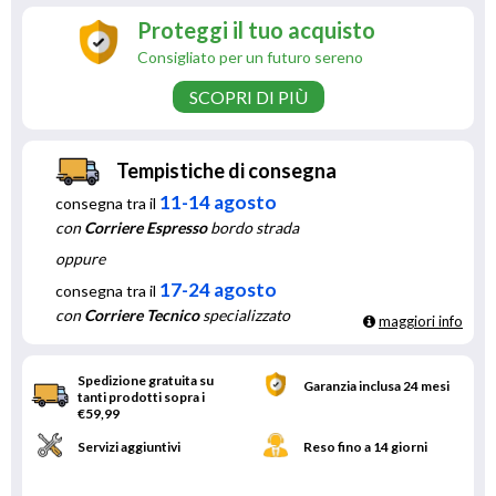
Proteggi il tuo acquisto
Consigliato per un futuro sereno
SCOPRI DI PIÙ
Tempistiche di consegna
11-14 agosto
consegna tra il
con
Corriere Espresso
bordo strada
oppure
17-24 agosto
consegna tra il
con
Corriere Tecnico
specializzato
maggiori info
Spedizione gratuita su
Garanzia inclusa 24 mesi
tanti prodotti sopra i
€59,99
Servizi aggiuntivi
Reso fino a 14 giorni