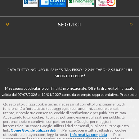
SEGUICI
RATA TUTTO INCLUSO IN 23 MESI TAN FISSO 12,24% TAEG 12,95% PER UN
IMPORTO DI 800€*
Messaggio pubblicitario con finalità promozionale. Offerta di credito finalizzato
valida dal 07/07/2026 al 15/01/2027 come da esempio rappresentativo: Prezzo del
bene € 800, Tan fisso 12,24% Taeg 12,95%, in 23 rate da € 40 costi accessori
Questo sito utilizza cookie tecnici necessari al corretto funzionamento, di
dell’offerta azzerati. Importo totale del credito € 800. Importo totale dovuto dal
funzionalità a fini statistici (dati aggregati) con anonimizzazione dei dati
utente, e previo tuo consenso, cookie di profilazione e per pubblicità mirata.
Consumatore € 920. Decorrenza media della prima rata a 90 giorni. Al fine di gestire
Accettando tutti i cookie, i tuoi dati potranno essere utilizzati per pubblicità
le tue spese in modo responsabile e di conoscere eventuali altre offerte disponibili,
personalizzata e condivisi con partner come Google, per maggiori
Findomestic ti ricorda, prima di sottoscrivere il contratto, di prendere visione di
informazioni su come Google utilizza i dati personali, puoi consultare questo
link:
Come Google utilizza i dati
. Per conoscere tutti i dettagli sui cookie
tutte le condizioni economiche e contrattuali, facendo riferimento alle Informazioni
utilizzati su e-stayon.com, leggi la nostra
Informativa completa
. Puoi
Europee di Base sul Credito ai Consumatori (IEBCC) nel percorso online. Salvo
accettare tutti i cookie o gestire le tue preferenze cliccando su "Configura