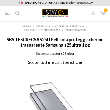
SPEDIZIONE GRATUITA
su tanti prodotti sopra € 59,99
0
HOME
/
TELEFONIA
/
ACCESSORI TELEFONIA
/
PROTEZIONE, SCREEN GLASS
/
TESCRFCSAS25U
SBS
TESCRFCSAS25U Pellicola proteggischermo
trasparente Samsung s25ultra 1 pz
Screen protector s25 ultra
Scopri tutte le caratteristiche