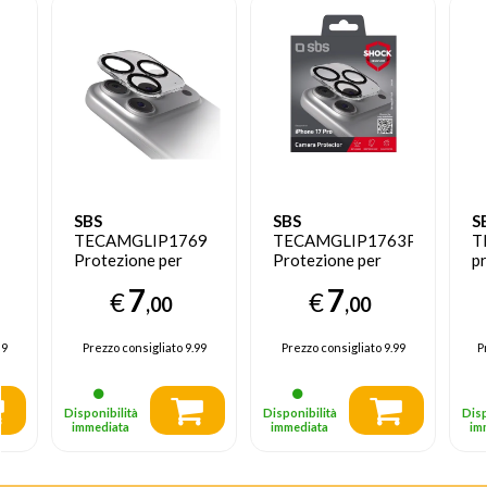
SBS
SBS
S
6
TECAMGLIP1769
TECAMGLIP1763P
T
Protezione per
Protezione per
pr
o
obiettivo della
obiettivo della
sc
7
7
€
€
fotocamera Apple
fotocamera iphone
de
,00
,00
iphone 17 pro max
17 pro 1 pz
ce
1 pz
p
99
Prezzo consigliato
9.99
Prezzo consigliato
9.99
P
t
1 
Disponibilità
Disponibilità
Disp
immediata
immediata
im