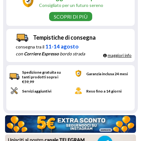
Consigliato per un futuro sereno
SCOPRI DI PIÙ
Tempistiche di consegna
11-14 agosto
consegna tra il
con
Corriere Espresso
bordo strada
maggiori info
Spedizione gratuita su
Garanzia inclusa 24 mesi
tanti prodotti sopra i
€59,99
Servizi aggiuntivi
Reso fino a 14 giorni