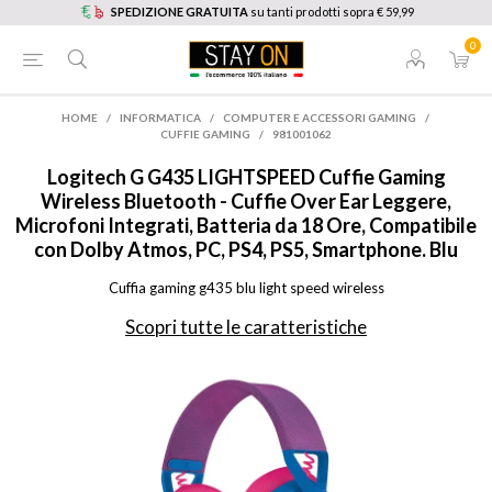
SPEDIZIONE GRATUITA
su tanti prodotti sopra € 59,99
0
HOME
/
INFORMATICA
/
COMPUTER E ACCESSORI GAMING
/
CUFFIE GAMING
/
981001062
Logitech G
G435 LIGHTSPEED Cuffie Gaming
Wireless Bluetooth - Cuffie Over Ear Leggere,
Microfoni Integrati, Batteria da 18 Ore, Compatibile
con Dolby Atmos, PC, PS4, PS5, Smartphone. Blu
Cuffia gaming g435 blu light speed wireless
Scopri tutte le caratteristiche