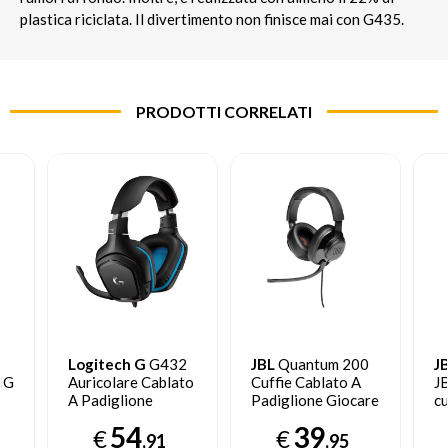
plastica riciclata. Il divertimento non finisce mai con G435.
PRODOTTI CORRELATI
Logitech G
G432
JBL
Quantum 200
J
IG
Auricolare Cablato
Cuffie Cablato A
J
A Padiglione
Padiglione Giocare
cu
Giocare Nero, Blu
Nero
N
54
39
€
€
e
,91
,95