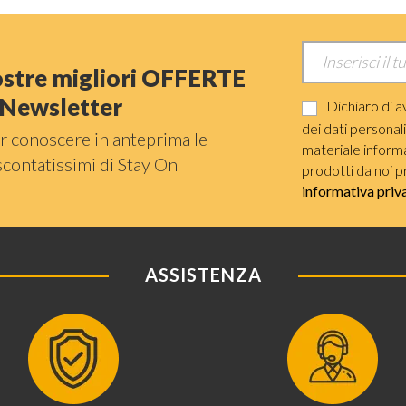
nostre migliori OFFERTE
a Newsletter
Dichiaro di a
dei dati personal
r conoscere in anteprima le
materiale informat
scontatissimi di Stay On
prodotti da noi p
informativa priv
ASSISTENZA