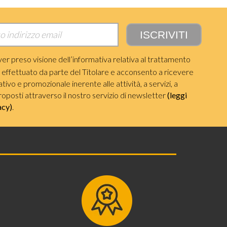
ver preso visione dell’informativa relativa al trattamento
i effettuato da parte del Titolare e acconsento a ricevere
ivo e promozionale inerente alle attività, a servizi, a
roposti attraverso il nostro servizio di newsletter
(leggi
acy)
.