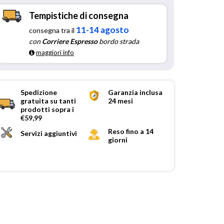
Tempistiche di consegna
11-14 agosto
consegna tra il
con
Corriere Espresso
bordo strada
maggiori info
Spedizione
Garanzia inclusa
gratuita su tanti
24 mesi
prodotti sopra i
€59,99
Reso fino a 14
Servizi aggiuntivi
giorni