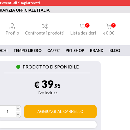
 eventuali disagi arrecati
RANZIA UFFICIALE ITALIA
0
0
Profilo
Confronta i prodotti
Lista desideri
0,00
€
OCHI
TEMPO LIBERO
CAFFE'
PET SHOP
BRAND
BLOG
PRODOTTO DISPONIBILE
39
€
,95
IVA inclusa
i
h