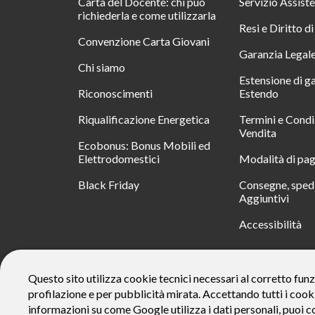
Carta del Docente: chi può
Servizio Assist
richiederla e come utilizzarla
Resi e Diritto d
Convenzione Carta Giovani
Garanzia Legal
Chi siamo
Estensione di g
Riconoscimenti
Estendo
Riqualificazione Energetica
Termini e Condi
Vendita
Ecobonus: Bonus Mobili ed
Elettrodomestici
Modalità di pa
Black Friday
Consegne, spedi
Aggiuntivi
Accessibilità
RATA
Questo sito utilizza cookie tecnici necessari al corretto funz
profilazione e per pubblicità mirata. Accettando tutti i cook
Messaggio pubblicitario con finalità promozionale. Offerta di 
rate da € 40 costi accessori dell’offerta azzerati. Importo total
informazioni su come Google utilizza i dati personali, puoi c