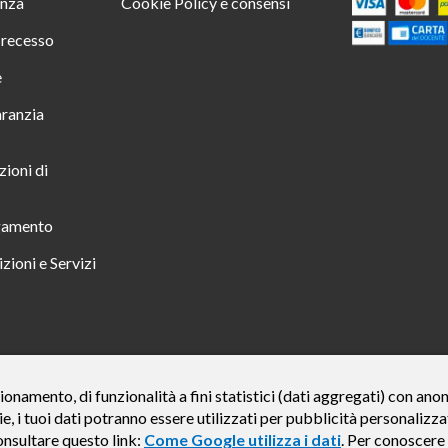
enza
Cookie Policy e consensi
i recesso
e
aranzia
zioni di
gamento
zioni e Servizi
 TUTTO INCLUSO IN 23 MESI TAN FISSO 12,24% TAEG 12,95% PER UN IMPORTO DI 
ionamento, di funzionalità a fini statistici (dati aggregati) con an
ie, i tuoi dati potranno essere utilizzati per pubblicità personali
credito finalizzato valida dal 07/07/2026 al 15/01/2027 come da esempio rappresentat
e del credito € 800. Importo totale dovuto dal Consumatore € 920. Decorrenza media del
onsultare questo link:
Come Google utilizza i dati
. Per conoscere 