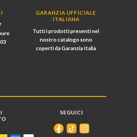
I
GARANZIA UFFICIALE
ITALIANA
?
Tutti i prodotti presenti nel
pure
nostro catalogo sono
903
coperti da Garanzia Italia
I
SEGUICI
TO