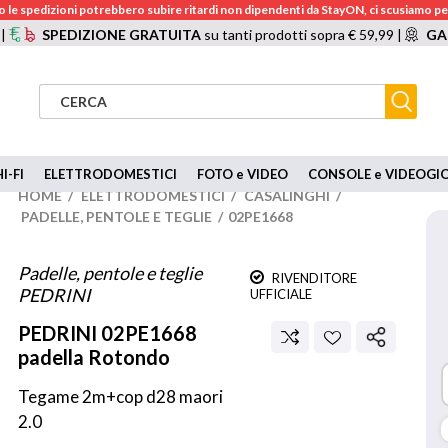
 le spedizioni potrebbero subire ritardi non dipendenti da StayON, ci scusiamo per
 |
SPEDIZIONE GRATUITA
su tanti prodotti sopra € 59,99 |
GA
I-FI
ELETTRODOMESTICI
FOTO e VIDEO
CONSOLE e VIDEOGI
HOME
/
ELETTRODOMESTICI
/
CASALINGHI
/
PADELLE, PENTOLE E TEGLIE
/
02PE1668
Padelle, pentole e teglie
RIVENDITORE
PEDRINI
UFFICIALE
PEDRINI
02PE1668
padella Rotondo
Tegame 2m+cop d28 maori 
2.0