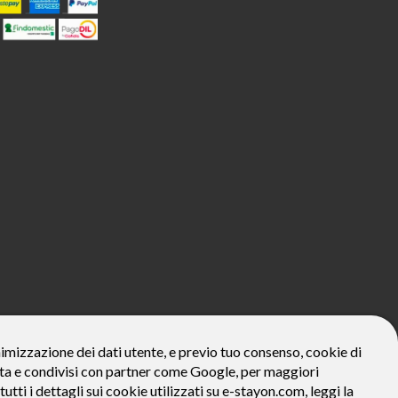
800€*
onimizzazione dei dati utente, e previo tuo consenso, cookie di
zzata e condivisi con partner come Google, per maggiori
ivo: Prezzo del bene € 800, Tan fisso 12,24% Taeg 12,95%, in 23
la prima rata a 90 giorni. Al fine di gestire le tue spese in modo
tutti i dettagli sui cookie utilizzati su e-stayon.com, leggi la