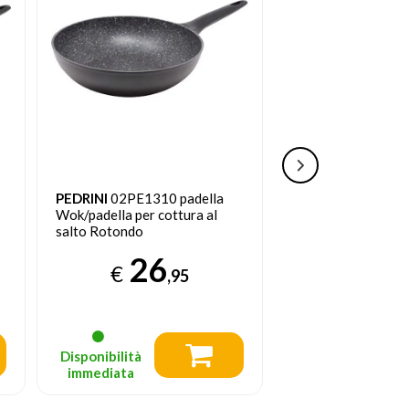
PEDRINI
02PE1301 padella
TWEED
Kit Padell
Pentola multiuso Rotondo
Antiaderenti Compa
Induzione
16
€
25
,95
€
Disponibilità
Disponibilità
immediata
immediata