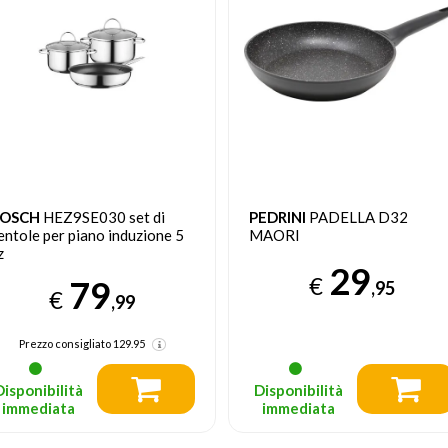
EDRINI
PADELLA D32
PEDRINI
02PE1310 padella
AORI
Wok/padella per cottura al
salto Rotondo
29
€
26
,95
€
,95
Disponibilità
Disponibilità
immediata
immediata