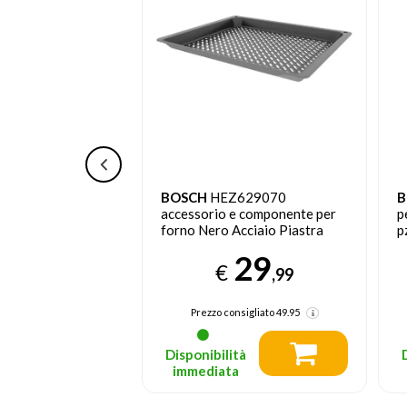
629070
BOSCH
HEZ9SE030 set di
P
e componente per
pentole per piano induzione 5
M
cciaio Piastra
pz
29
79
€
,99
,99
nsigliato
49.95
Prezzo consigliato
129.95
tà
Disponibilità
a
immediata