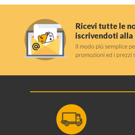
Ricevi tutte le 
iscrivendoti all
Il modo più semplice pe
promozioni ed i prezzi 