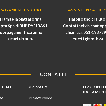
PAGAMENTI SICURI
ASSISTENZA - RES
Tramite la piattaforma
Hai bisogno di aiuto
pta Spa di BNP PARIBAS i
Contattaci via chat op
tuoi pagamenti saranno
chiamaci: 051-19873
sicuri al 100%
tutti i giorni h24
CONTATTI
LIENTI
PRIVACY
OPZIONI D
PAGAMEN
ine
Privacy Policy