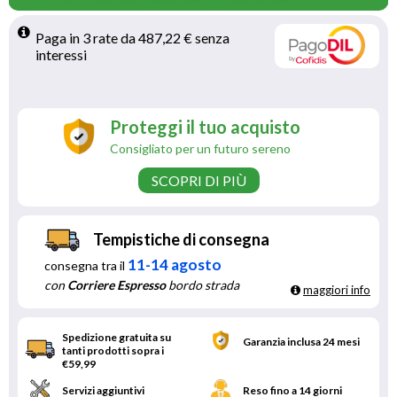
Paga in 3 rate da 487,22 € senza 
interessi 
Proteggi il tuo acquisto
Consigliato per un futuro sereno
SCOPRI DI PIÙ
Tempistiche di consegna
11-14 agosto
consegna tra il
con
Corriere Espresso
bordo strada
maggiori info
Spedizione gratuita su
Garanzia inclusa 24 mesi
tanti prodotti sopra i
€59,99
Servizi aggiuntivi
Reso fino a 14 giorni