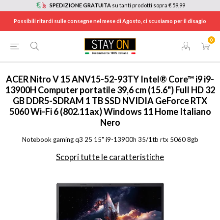
SPEDIZIONE GRATUITA
su tanti prodotti sopra € 59,99
Possibili ritardi sulle consegne nel mese di Agosto, ci scusiamo per il disagio
0
HOME
/
INFORMATICA
/
COMPUTER E ACCESSORI GAMING
/
NOTEBOOK GAMING
/
ANV155293TY
ACER
Nitro V 15 ANV15-52-93TY Intel® Core™ i9 i9-
13900H Computer portatile 39,6 cm (15.6") Full HD 32
GB DDR5-SDRAM 1 TB SSD NVIDIA GeForce RTX
5060 Wi-Fi 6 (802.11ax) Windows 11 Home Italiano
Nero
Notebook gaming q3 25 15" i9-13900h 35/1tb rtx 5060 8gb
Scopri tutte le caratteristiche