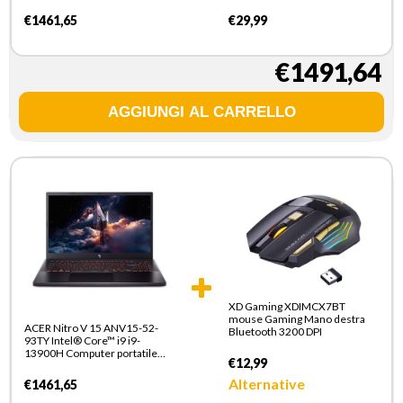
39,6 cm (15.6") Full HD 32 GB
DDR5-SDRAM 1 TB SSD NVIDIA
€1461,65
€29,99
GeForce RTX 5060 Wi-Fi 6
(802.11ax) Windows 11 Home
Italiano Nero
€1491,64
XD Gaming XDIMCX7BT
mouse Gaming Mano destra
ACER Nitro V 15 ANV15-52-
Bluetooth 3200 DPI
93TY Intel® Core™ i9 i9-
13900H Computer portatile
€12,99
39,6 cm (15.6") Full HD 32 GB
DDR5-SDRAM 1 TB SSD NVIDIA
Alternative
€1461,65
GeForce RTX 5060 Wi-Fi 6