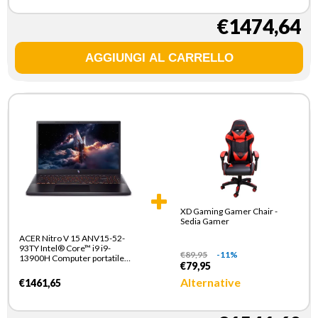
(802.11ax) Windows 11 Home
Italiano Nero
€1474,64
XD Gaming Gamer Chair -
Sedia Gamer
ACER Nitro V 15 ANV15-52-
93TY Intel® Core™ i9 i9-
€
89,95
-11%
13900H Computer portatile
€79,95
39,6 cm (15.6") Full HD 32 GB
DDR5-SDRAM 1 TB SSD NVIDIA
Alternative
€1461,65
GeForce RTX 5060 Wi-Fi 6
(802.11ax) Windows 11 Home
Italiano Nero