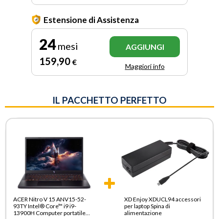
Estensione di Assistenza
24
mesi
AGGIUNGI
159
,90
€
Maggiori info
IL PACCHETTO PERFETTO
ACER Nitro V 15 ANV15-52-
XD Enjoy XDUCL94 accessori
93TY Intel® Core™ i9 i9-
per laptop Spina di
13900H Computer portatile
alimentazione