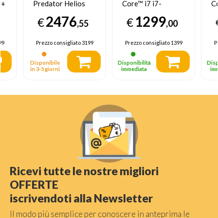
t+
Predator Helios
Core™ i7 i7-
Co
 9
Neo 16S Ai
13650HX
1
2476
1299
€
€
er
Phn16S-71-99Pu
Computer portatile
C
,55
,00
Ultra 9 16Gb 1Tb
39,6 cm (15.6") Full
39
Rtx 5070 Ti 12Gb
HD 16 GB DDR5-
H
99
Prezzo consigliato
3199
Prezzo consigliato
1399
P
SDRAM 1 TB SSD
S
NVIDIA GeForce
S
Disponibile
Disponibilità
Disp
6
RTX 5060 Wi-Fi 6
G
in 3‑5 giorni
immediata
im
(802.11ax)
Wi
me
Windows 11 Home
W
Italiano Grigio
It
Ricevi tutte le nostre migliori
OFFERTE
iscrivendoti alla Newsletter
Il modo più semplice per conoscere in anteprima le