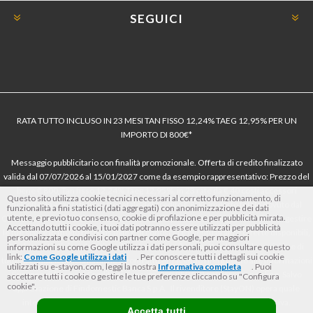
SEGUICI
RATA TUTTO INCLUSO IN 23 MESI TAN FISSO 12,24% TAEG 12,95% PER UN
IMPORTO DI 800€*
Messaggio pubblicitario con finalità promozionale. Offerta di credito finalizzato
valida dal 07/07/2026 al 15/01/2027 come da esempio rappresentativo: Prezzo del
bene € 800, Tan fisso 12,24% Taeg 12,95%, in 23 rate da € 40 costi accessori
Questo sito utilizza cookie tecnici necessari al corretto funzionamento, di
dell’offerta azzerati. Importo totale del credito € 800. Importo totale dovuto dal
funzionalità a fini statistici (dati aggregati) con anonimizzazione dei dati
utente, e previo tuo consenso, cookie di profilazione e per pubblicità mirata.
Consumatore € 920. Decorrenza media della prima rata a 90 giorni. Al fine di gestire
Accettando tutti i cookie, i tuoi dati potranno essere utilizzati per pubblicità
le tue spese in modo responsabile e di conoscere eventuali altre offerte disponibili,
personalizzata e condivisi con partner come Google, per maggiori
Findomestic ti ricorda, prima di sottoscrivere il contratto, di prendere visione di
informazioni su come Google utilizza i dati personali, puoi consultare questo
link:
Come Google utilizza i dati
. Per conoscere tutti i dettagli sui cookie
tutte le condizioni economiche e contrattuali, facendo riferimento alle Informazioni
utilizzati su e-stayon.com, leggi la nostra
Informativa completa
. Puoi
Europee di Base sul Credito ai Consumatori (IEBCC) nel percorso online. Salvo
accettare tutti i cookie o gestire le tue preferenze cliccando su "Configura
cookie".
approvazione di Findomestic Banca S.p.A.. Il rivenditore (StayON) opera quale
intermediario del credito per Findomestic Banca S.p.A., non in esclusiva.
Accetta tutti