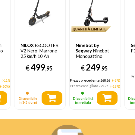
n
NILOX
ESCOOTER
Ninebot by
S
so
V2 Nero, Marrone
Segway
Ninebot
F
25 km/h 10 Ah
Monopattino
Elettrico E2 Plus E
499
249
€
€
II Powered by
,95
,95
Segway
Pr
(-11%)
Prezzo precedente 268,26
(-6%)
Prezzo consigliato
299.95
(-20%)
(-16%)
Disponibile
Disponibilità
Disp
in 3‑5 giorni
immediata
im