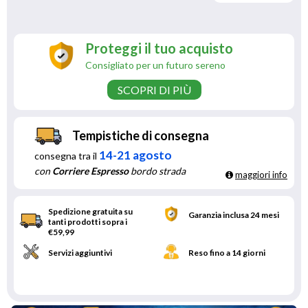
Proteggi il tuo acquisto
Consigliato per un futuro sereno
SCOPRI DI PIÙ
Tempistiche di consegna
14-21 agosto
consegna tra il
con
Corriere Espresso
bordo strada
maggiori info
Spedizione gratuita su
Garanzia inclusa 24 mesi
tanti prodotti sopra i
€59,99
Servizi aggiuntivi
Reso fino a 14 giorni