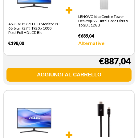
LENOVO IdeaCentre Tower
Desktop 8.2L Intel Core Ultra 5
ASUS VU279CFE-B Monitor PC
16GB 512GB
68,6 cm (27") 1920 x 1080
Pixel Full HD LCD Blu
€689,04
Alternative
€198,00
€887,04