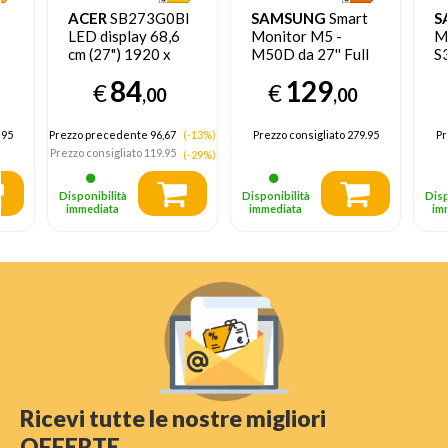
ACER
SB273G0BI
SAMSUNG
Smart
S
LED display 68,6
Monitor M5 -
M
cm (27") 1920 x
M50D da 27'' Full
S3
1080 Pixel Full HD
HD Flat - EX
H
84
129
€
€
Nero
DEMO prodotto
L
,00
,00
nuovo con imballo
aperto
.95
Prezzo precedente 96,67
(-13%)
Prezzo consigliato
279.95
Pr
Prezzo consigliato
119.95
(-29%)
Disponibilità
Disponibilità
Disp
immediata
immediata
im
Ricevi tutte le nostre migliori
OFFERTE