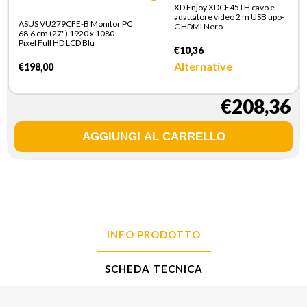
XD Enjoy XDCE45TH cavo e
adattatore video 2 m USB tipo-
ASUS VU279CFE-B Monitor PC
C HDMI Nero
68,6 cm (27") 1920 x 1080
Pixel Full HD LCD Blu
€10,36
Alternative
€198,00
€208,36
INFO PRODOTTO
SCHEDA TECNICA