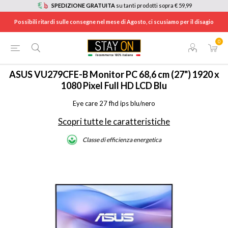
SPEDIZIONE GRATUITA
su tanti prodotti sopra € 59,99
Possibili ritardi sulle consegne nel mese di Agosto, ci scusiamo per il disagio
0
HOME
/
INFORMATICA
/
DESKTOP E MONITOR
/
MONITOR
/
VU279CFE-B
ASUS
VU279CFE-B Monitor PC 68,6 cm (27") 1920 x
1080 Pixel Full HD LCD Blu
Eye care 27 fhd ips blu/nero
Scopri tutte le caratteristiche
Classe di efficienza energetica