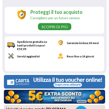
Proteggi il tuo acquisto
Consigliato per un futuro sereno
SCOPRI DI PIÙ
Spedizione gratuita su
Garanzia inclusa 24 mesi
tanti prodotti sopra i
€59,99
Servizi aggiuntivi
Reso fino a 14 giorni