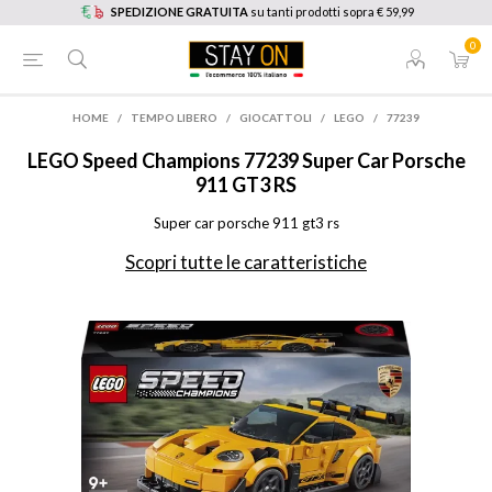
SPEDIZIONE GRATUITA
su tanti prodotti sopra € 59,99
0
HOME
/
TEMPO LIBERO
/
GIOCATTOLI
/
LEGO
/
77239
LEGO
Speed Champions 77239 Super Car Porsche
911 GT3 RS
Super car porsche 911 gt3 rs
Scopri tutte le caratteristiche