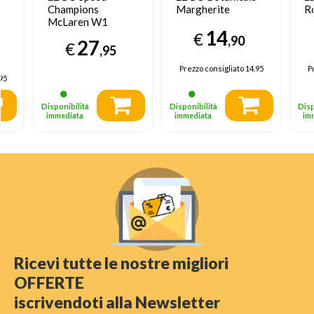
Champions
Margherite
R
McLaren W1
14
€
,90
27
€
,95
Prezzo consigliato
14.95
P
95
Disponibilità
Disponibilità
Disp
immediata
immediata
im
Ricevi tutte le nostre migliori
OFFERTE
iscrivendoti alla Newsletter