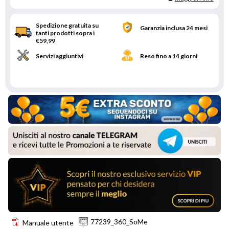
Spedizione gratuita su
Garanzia inclusa 24 mesi
tanti prodotti sopra i
€59,99
Servizi aggiuntivi
Reso fino a 14 giorni
77239_360_SoMe
Manuale utente