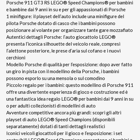
Porsche 911 GT3 RS LEGO® Speed Champions® per bambini
e bambine dai 9 anni in su e per gli appassionati di Porsche
1 minifigure: il playset dell’auto include una minifigure del
pilota Porsche dotato di casco che i bambini possono
posizionare al volante per organizzare tante gare mozzafiato
Autentici dettagli Porsche: l’auto giocattolo LEGO®
presenta l’iconica silhouette del veicolo reale, compresi
l’alettone posteriore, le prese d’aria sul cofano e i nuovi
cerchioni
Modello Porsche di qualità per l’esposizione: dopo aver fatto
un giro in pista con il modellino della Porsche, i bambini
possono esporlo su una mensola o sul comodino
Piccolo regalo per i bambini: questo modellino di Porsche 911
offre una divertente esperienza di gioco e costruzione ed è
una fantastica idea regalo LEGO® per bambini dai 9 anni in su
o per adulti collezionisti di modellini di auto
Avventure competitive ancora più grandi: scopri gli altri
playset di auto LEGO® Speed Champions (disponibili
separatamente) dotati di tanti dettagli realistici
Iconici veicoli giocattoli per il gioco e l’esposizione: i set
costruibili LEGO® Speed Champions consentono ai bambini e