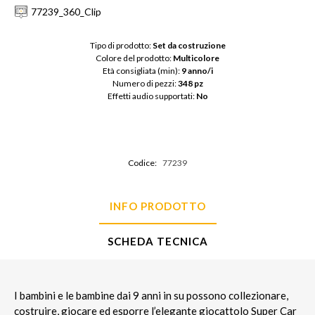
77239_360_Clip
Tipo di prodotto: 
Set da costruzione
Colore del prodotto: 
Multicolore
Età consigliata (min): 
9 anno/i
Numero di pezzi: 
348 pz
Effetti audio supportati: 
No
Codice:
77239
INFO PRODOTTO
SCHEDA TECNICA
I bambini e le bambine dai 9 anni in su possono collezionare,
costruire, giocare ed esporre l’elegante giocattolo Super Car