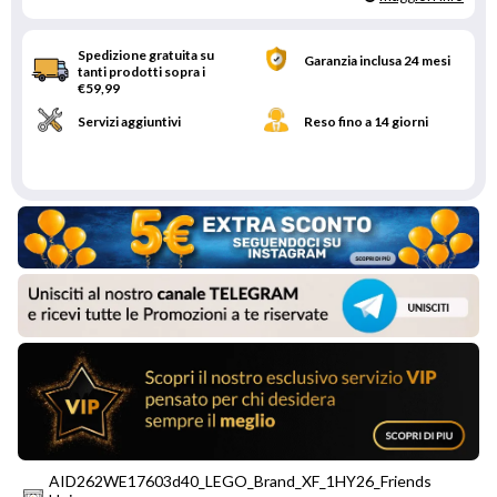
Spedizione gratuita su
Garanzia inclusa 24 mesi
tanti prodotti sopra i
€59,99
Servizi aggiuntivi
Reso fino a 14 giorni
AID262WE17603d40_LEGO_Brand_XF_1HY26_Friends