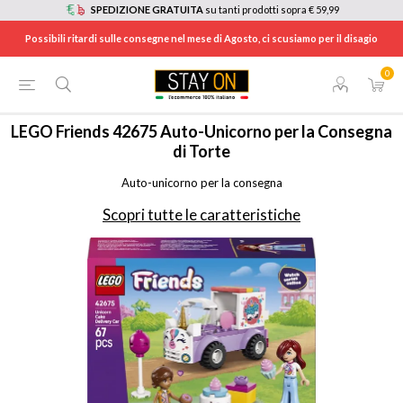
SPEDIZIONE GRATUITA
su tanti prodotti sopra € 59,99
Possibili ritardi sulle consegne nel mese di Agosto, ci scusiamo per il disagio
0
HOME
/
TEMPO LIBERO
/
GIOCATTOLI
/
LEGO
/
42675
LEGO
Friends 42675 Auto-Unicorno per la Consegna
di Torte
Auto-unicorno per la consegna
Scopri tutte le caratteristiche