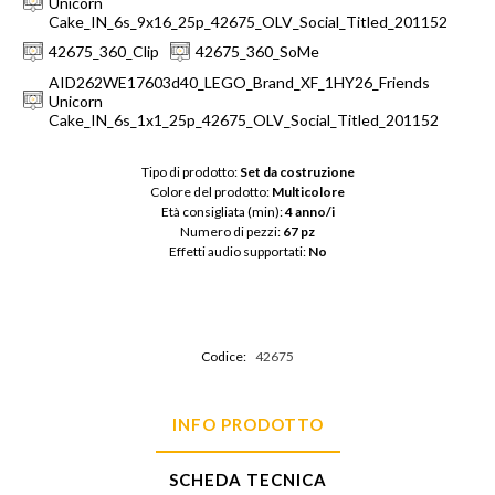
Unicorn
Cake_IN_6s_9x16_25p_42675_OLV_Social_Titled_201152
42675_360_Clip
42675_360_SoMe
AID262WE17603d40_LEGO_Brand_XF_1HY26_Friends
Unicorn
Cake_IN_6s_1x1_25p_42675_OLV_Social_Titled_201152
Tipo di prodotto: 
Set da costruzione
Colore del prodotto: 
Multicolore
Età consigliata (min): 
4 anno/i
Numero di pezzi: 
67 pz
Effetti audio supportati: 
No
Codice:
42675
INFO PRODOTTO
SCHEDA TECNICA