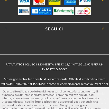
SEGUICI
RATA TUTTO INCLUSO IN 23 MESI TAN FISSO 12,24% TAEG 12,95% PER UN
IMPORTO DI 800€*
Messaggio pubblicitario con finalità promozionale. Offerta di credito finalizzato
valida dal 07/07/2026 al 15/01/2027 come da esempio rappresentativo: Prezzo del
bene € 800, Tan fisso 12,24% Taeg 12,95%, in 23 rate da € 40 costi accessori
Questo sito utilizza cookie tecnici necessari al corretto funzionamento, di
dell’offerta azzerati. Importo totale del credito € 800. Importo totale dovuto dal
funzionalità a fini statistici (dati aggregati) con anonimizzazione dei dati
utente, e previo tuo consenso, cookie di profilazione e per pubblicità mirata.
Consumatore € 920. Decorrenza media della prima rata a 90 giorni. Al fine di gestire
Accettando tutti i cookie, i tuoi dati potranno essere utilizzati per pubblicità
le tue spese in modo responsabile e di conoscere eventuali altre offerte disponibili,
personalizzata e condivisi con partner come Google, per maggiori
Findomestic ti ricorda, prima di sottoscrivere il contratto, di prendere visione di
informazioni su come Google utilizza i dati personali, puoi consultare questo