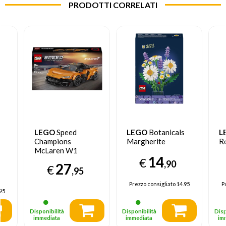
PRODOTTI CORRELATI
LEGO
Speed
LEGO
Botanicals
L
Champions
Margherite
R
McLaren W1
14
€
,90
27
€
,95
Prezzo consigliato
14.95
P
95
Disponibilità
Disponibilità
Disp
immediata
immediata
im