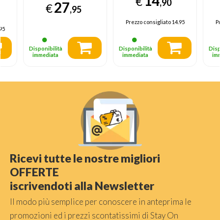
14
€
,90
27
€
,95
Prezzo consigliato
14.95
P
95
Disponibilità
Disponibilità
Disp
immediata
immediata
im
Ricevi tutte le nostre migliori
OFFERTE
iscrivendoti alla Newsletter
Il modo più semplice per conoscere in anteprima le
promozioni ed i prezzi scontatissimi di Stay On