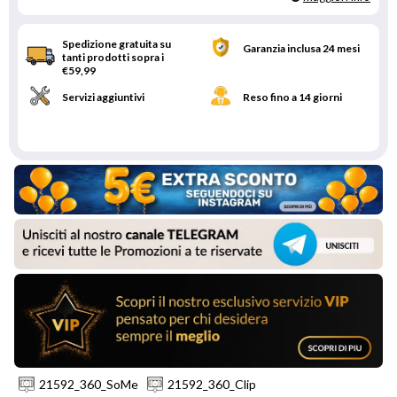
Spedizione gratuita su
Garanzia inclusa 24 mesi
tanti prodotti sopra i
€59,99
Servizi aggiuntivi
Reso fino a 14 giorni
21592_360_SoMe
21592_360_Clip