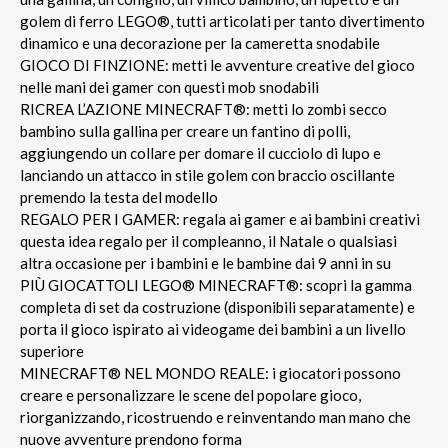
golem di ferro LEGO®, tutti articolati per tanto divertimento
dinamico e una decorazione per la cameretta snodabile
GIOCO DI FINZIONE: metti le avventure creative del gioco
nelle mani dei gamer con questi mob snodabili
RICREA L’AZIONE MINECRAFT®: metti lo zombi secco
bambino sulla gallina per creare un fantino di polli,
aggiungendo un collare per domare il cucciolo di lupo e
lanciando un attacco in stile golem con braccio oscillante
premendo la testa del modello
REGALO PER I GAMER: regala ai gamer e ai bambini creativi
questa idea regalo per il compleanno, il Natale o qualsiasi
altra occasione per i bambini e le bambine dai 9 anni in su
PIÙ GIOCATTOLI LEGO® MINECRAFT®: scopri la gamma
completa di set da costruzione (disponibili separatamente) e
porta il gioco ispirato ai videogame dei bambini a un livello
superiore
MINECRAFT® NEL MONDO REALE: i giocatori possono
creare e personalizzare le scene del popolare gioco,
riorganizzando, ricostruendo e reinventando man mano che
nuove avventure prendono forma