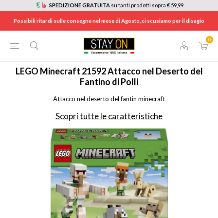
SPEDIZIONE GRATUITA
su tanti prodotti sopra € 59,99
Possibili ritardi sulle consegne nel mese di Agosto, ci scusiamo per il disagio
0
HOME
/
TEMPO LIBERO
/
GIOCATTOLI
/
LEGO
/
21592
LEGO
Minecraft 21592 Attacco nel Deserto del
Fantino di Polli
Attacco nel deserto del fantin minecraft
Scopri tutte le caratteristiche