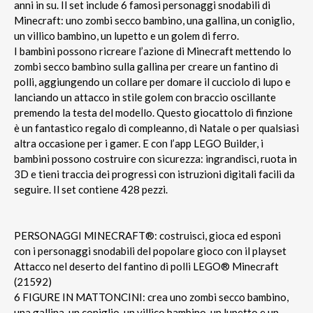
anni in su. Il set include 6 famosi personaggi snodabili di
Minecraft: uno zombi secco bambino, una gallina, un coniglio,
un villico bambino, un lupetto e un golem di ferro.
I bambini possono ricreare l’azione di Minecraft mettendo lo
zombi secco bambino sulla gallina per creare un fantino di
polli, aggiungendo un collare per domare il cucciolo di lupo e
lanciando un attacco in stile golem con braccio oscillante
premendo la testa del modello. Questo giocattolo di finzione
è un fantastico regalo di compleanno, di Natale o per qualsiasi
altra occasione per i gamer. E con l’app LEGO Builder, i
bambini possono costruire con sicurezza: ingrandisci, ruota in
3D e tieni traccia dei progressi con istruzioni digitali facili da
seguire. Il set contiene 428 pezzi.
PERSONAGGI MINECRAFT®: costruisci, gioca ed esponi
con i personaggi snodabili del popolare gioco con il playset
Attacco nel deserto del fantino di polli LEGO® Minecraft
(21592)
6 FIGURE IN MATTONCINI: crea uno zombi secco bambino,
una gallina, un coniglio, un villico bambino, un lupetto e un