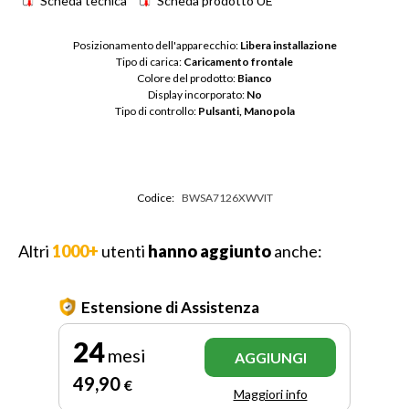
Scheda tecnica
Scheda prodotto UE
Posizionamento dell'apparecchio: 
Libera installazione
Tipo di carica: 
Caricamento frontale
Colore del prodotto: 
Bianco
Display incorporato: 
No
Tipo di controllo: 
Pulsanti, Manopola
Codice:
BWSA7126XWVIT
Altri
1000+
utenti
hanno aggiunto
anche:
Estensione di Assistenza
24
mesi
AGGIUNGI
49
,90
€
Maggiori info