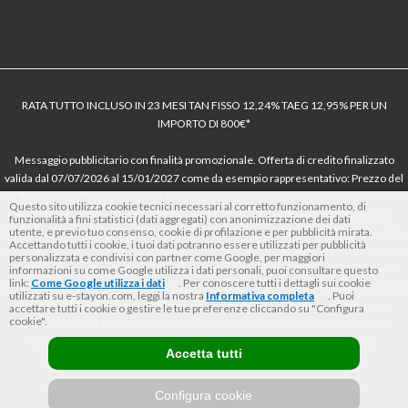
RATA TUTTO INCLUSO IN 23 MESI TAN FISSO 12,24% TAEG 12,95% PER UN
IMPORTO DI 800€*
Messaggio pubblicitario con finalità promozionale. Offerta di credito finalizzato
valida dal 07/07/2026 al 15/01/2027 come da esempio rappresentativo: Prezzo del
bene € 800, Tan fisso 12,24% Taeg 12,95%, in 23 rate da € 40 costi accessori
Questo sito utilizza cookie tecnici necessari al corretto funzionamento, di
dell’offerta azzerati. Importo totale del credito € 800. Importo totale dovuto dal
funzionalità a fini statistici (dati aggregati) con anonimizzazione dei dati
utente, e previo tuo consenso, cookie di profilazione e per pubblicità mirata.
Consumatore € 920. Decorrenza media della prima rata a 90 giorni. Al fine di gestire
Accettando tutti i cookie, i tuoi dati potranno essere utilizzati per pubblicità
le tue spese in modo responsabile e di conoscere eventuali altre offerte disponibili,
personalizzata e condivisi con partner come Google, per maggiori
Findomestic ti ricorda, prima di sottoscrivere il contratto, di prendere visione di
informazioni su come Google utilizza i dati personali, puoi consultare questo
link:
Come Google utilizza i dati
. Per conoscere tutti i dettagli sui cookie
tutte le condizioni economiche e contrattuali, facendo riferimento alle Informazioni
utilizzati su e-stayon.com, leggi la nostra
Informativa completa
. Puoi
Europee di Base sul Credito ai Consumatori (IEBCC) nel percorso online. Salvo
accettare tutti i cookie o gestire le tue preferenze cliccando su "Configura
cookie".
approvazione di Findomestic Banca S.p.A.. Il rivenditore (StayON) opera quale
intermediario del credito per Findomestic Banca S.p.A., non in esclusiva.
Accetta tutti
Configura cookie