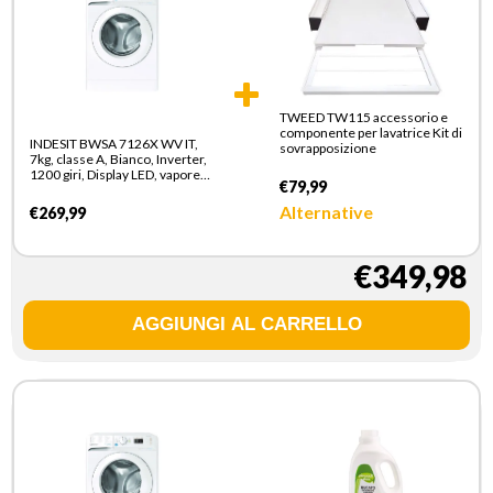
TWEED TW115 accessorio e
componente per lavatrice Kit di
INDESIT BWSA 7126X WV IT,
sovrapposizione
7kg, classe A, Bianco, Inverter,
1200 giri, Display LED, vapore,
€79,99
porta bianca
Alternative
€269,99
€349,98