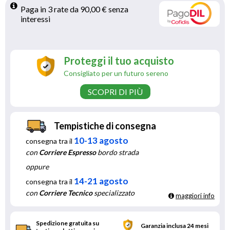
Paga in 3 rate da 90,00 € senza 
interessi 
Proteggi il tuo acquisto
Consigliato per un futuro sereno
SCOPRI DI PIÙ
Tempistiche di consegna
10-13 agosto
consegna tra il
con
Corriere Espresso
bordo strada
oppure
14-21 agosto
consegna tra il
con
Corriere Tecnico
specializzato
maggiori info
Spedizione gratuita su
Garanzia inclusa 24 mesi