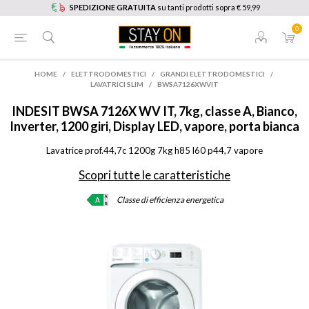
SPEDIZIONE GRATUITA
su tanti prodotti sopra € 59,99
0
HOME
/
ELETTRODOMESTICI
/
GRANDI ELETTRODOMESTICI
/
LAVATRICI SLIM
/
BWSA7126XWVIT
INDESIT
BWSA 7126X WV IT, 7kg, classe A, Bianco,
Inverter, 1200 giri, Display LED, vapore, porta bianca
Lavatrice prof.44,7c 1200g 7kg h85 l60 p44,7 vapore
Scopri tutte le caratteristiche
Classe di efficienza energetica