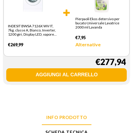
Pierpaoli Ekos detersivo per
bucato Universale Lavatrice
INDESIT BWSA 7126X WV IT,
2000 ml Lavanda
7kg, classe A, Bianco, Inverter,
1200 giri, Display LED, vapore,
€7,95
porta bianca
Alternative
€269,99
€277,94
INFO PRODOTTO
SCHEDA TECNICA