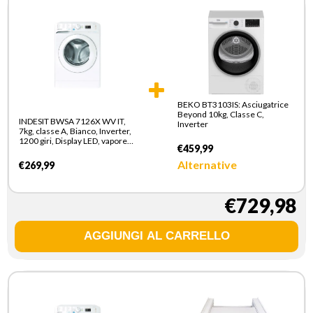
BEKO BT3103IS: Asciugatrice
Beyond 10kg, Classe C,
INDESIT BWSA 7126X WV IT,
Inverter
7kg, classe A, Bianco, Inverter,
1200 giri, Display LED, vapore,
€459,99
porta bianca
Alternative
€269,99
€729,98