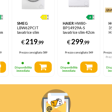
SMEG
HAIER
HW80-
H
LBW62PCIT
BP14929A-S
3
cm
lavatrice slim
lavatrice slim 42cm
H
in
41,6cm 6 kg 1200
8 kg 1400 Giri/min
S 
219
299
€
€
Giri/min D Bianco -
Bianco
4
,99
,99
EX DEMO
Gi
prodotto nuovo
9
Prezzo consigliato
589
Prezzo consigliato
549
Prezzo
con imballo aperto
Prez
Disponibilità
Disponibilità
Disp
immediata
immediata
im