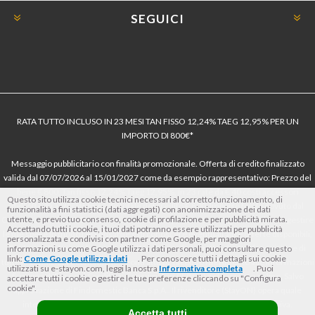
SEGUICI
RATA TUTTO INCLUSO IN 23 MESI TAN FISSO 12,24% TAEG 12,95% PER UN
IMPORTO DI 800€*
Messaggio pubblicitario con finalità promozionale. Offerta di credito finalizzato
valida dal 07/07/2026 al 15/01/2027 come da esempio rappresentativo: Prezzo del
bene € 800, Tan fisso 12,24% Taeg 12,95%, in 23 rate da € 40 costi accessori
Questo sito utilizza cookie tecnici necessari al corretto funzionamento, di
dell’offerta azzerati. Importo totale del credito € 800. Importo totale dovuto dal
funzionalità a fini statistici (dati aggregati) con anonimizzazione dei dati
utente, e previo tuo consenso, cookie di profilazione e per pubblicità mirata.
Consumatore € 920. Decorrenza media della prima rata a 90 giorni. Al fine di gestire
Accettando tutti i cookie, i tuoi dati potranno essere utilizzati per pubblicità
le tue spese in modo responsabile e di conoscere eventuali altre offerte disponibili,
personalizzata e condivisi con partner come Google, per maggiori
Findomestic ti ricorda, prima di sottoscrivere il contratto, di prendere visione di
informazioni su come Google utilizza i dati personali, puoi consultare questo
link:
Come Google utilizza i dati
. Per conoscere tutti i dettagli sui cookie
tutte le condizioni economiche e contrattuali, facendo riferimento alle Informazioni
utilizzati su e-stayon.com, leggi la nostra
Informativa completa
. Puoi
Europee di Base sul Credito ai Consumatori (IEBCC) nel percorso online. Salvo
accettare tutti i cookie o gestire le tue preferenze cliccando su "Configura
cookie".
approvazione di Findomestic Banca S.p.A.. Il rivenditore (StayON) opera quale
intermediario del credito per Findomestic Banca S.p.A., non in esclusiva.
Accetta tutti