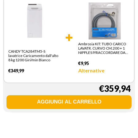
Ambrosia KIT: TUBO CARICO
LAVATR. CURVO CM.200 + 1
CANDY TCA284TM5-S
NIPPLES P/RACCORDARE DA
lavatrice Caricamento dall'alto
3/4" M.M IN PLASTICA
8 kg 1200 Giri/min Bianco
€9,95
Alternative
€349,99
€359,94