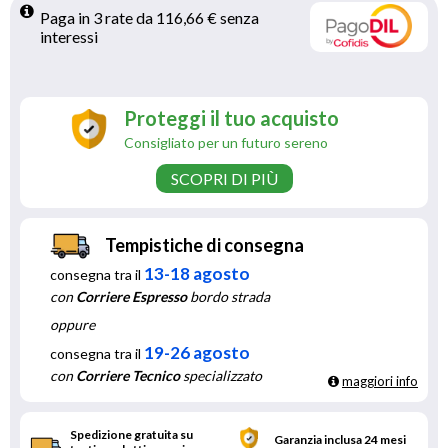
Paga in 3 rate da 116,66 € senza 
interessi 
Proteggi il tuo acquisto
Consigliato per un futuro sereno
SCOPRI DI PIÙ
Tempistiche di consegna
13-18 agosto
consegna tra il
con
Corriere Espresso
bordo strada
oppure
19-26 agosto
consegna tra il
con
Corriere Tecnico
specializzato
maggiori info
Spedizione gratuita su
Garanzia inclusa 24 mesi