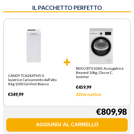
IL PACCHETTO PERFETTO
BEKO BT3103IS: Asciugatrice
Beyond 10kg, Classe C,
CANDY TCA284TM5-S
Inverter
lavatrice Caricamento dall'alto
8 kg 1200 Giri/min Bianco
€459,99
Alternative
€349,99
€809,98