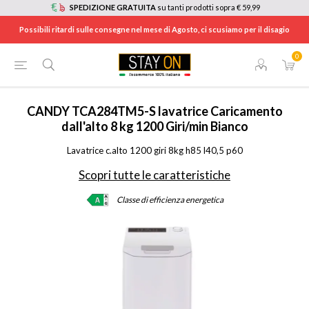
SPEDIZIONE GRATUITA
su tanti prodotti sopra € 59,99
Possibili ritardi sulle consegne nel mese di Agosto, ci scusiamo per il disagio
0
HOME
/
ELETTRODOMESTICI
/
GRANDI ELETTRODOMESTICI
/
LAVATRICI CON CARICA DALL'ALTO
/
TCA284TM5S
CANDY
TCA284TM5-S lavatrice Caricamento
dall'alto 8 kg 1200 Giri/min Bianco
Lavatrice c.alto 1200 giri 8kg h85 l40,5 p60
Scopri tutte le caratteristiche
Classe di efficienza energetica