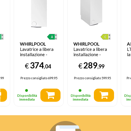
WHIRLPOOL
WHIRLPOOL
A
Lavatrice a libera
Lavatrice a libera
L
installazione -
installazione -
la
TDLR P66 BS IT
TDLR 6240S IT
C
374
289
€
€
51
da
,04
,99
Gi
.99
Prezzo consigliato
699.95
Prezzo consigliato
599.95
Pre
Disponibilità
Disponibilità
Disp
immediata
immediata
im