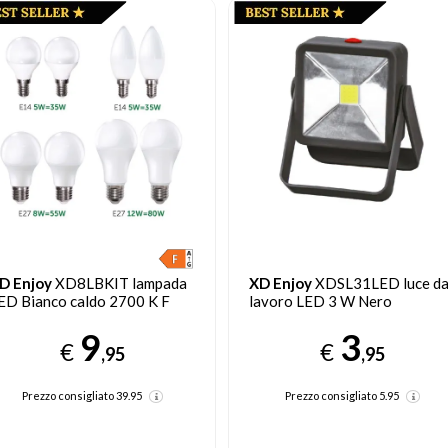
D Enjoy
XD8LBKIT lampada
XD Enjoy
XDSL31LED luce d
ED Bianco caldo 2700 K F
lavoro LED 3 W Nero
9
3
€
€
,95
,95
Prezzo consigliato
39.95
Prezzo consigliato
5.95