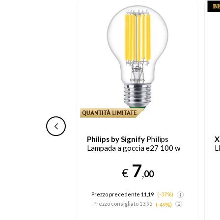
ignify
Philips
Philips by Signify
Philips
X
W (Eq. 50 W)
Lampada a goccia e27 100 w
L
0
7
€
7
,00
€
,45
Prezzo precedente 11,19
(-37%)
ente 11,92
(-37%)
Prezzo consigliato
13.95
(-49%)
liato
18.95
(-60%)