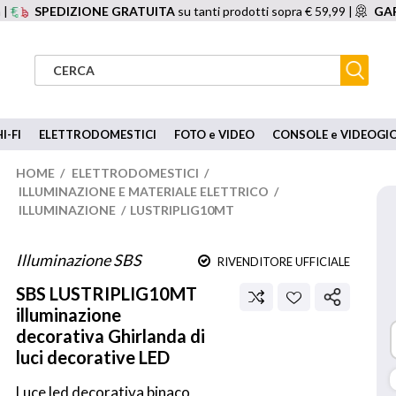
 |
SPEDIZIONE GRATUITA
su tanti prodotti sopra € 59,99 |
GAR
I-FI
ELETTRODOMESTICI
FOTO e VIDEO
CONSOLE e VIDEOGI
HOME
/
ELETTRODOMESTICI
/
ILLUMINAZIONE E MATERIALE ELETTRICO
/
ILLUMINAZIONE
/
LUSTRIPLIG10MT
Illuminazione SBS
RIVENDITORE UFFICIALE
SBS
LUSTRIPLIG10MT
illuminazione
decorativa Ghirlanda di
luci decorative LED
Luce led decorativa binaco