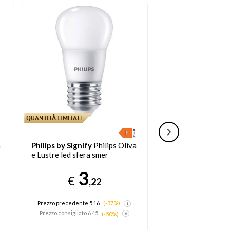
a
Philips by Signify
Philips Oliva
Philips by Signify
e Lustre led sfera smer
Lampada a goccia b
3
3
€
€
,22
,
Prezzo precedente 5,16
(-37%)
Prezzo precedente 5,
Prezzo consigliato
6.45
Prezzo consigliato
6.5
(-50%)