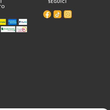
I
SEGUICI
TO