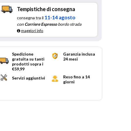
Tempistiche di consegna
11-14 agosto
consegna tra il
con
Corriere Espresso
bordo strada
maggiori info
Spedizione
Garanzia inclusa
gratuita su tanti
24 mesi
prodotti sopra i
€59,99
Reso fino a 14
Servizi aggiuntivi
giorni