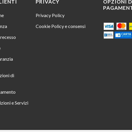
LIENTI
PRIVACY
OPZIONI D
PAGAMEN
ine
Privacy Policy
enza
Cookie Policy e consensi
i recesso
e
aranzia
zioni di
gamento
zioni e Servizi