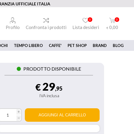
ANZIA UFFICIALE ITALIA
0
0
Profilo
Confronta i prodotti
Lista desideri
0,00
€
OCHI
TEMPO LIBERO
CAFFE'
PET SHOP
BRAND
BLOG
PRODOTTO DISPONIBILE
29
€
,95
IVA inclusa
i
h