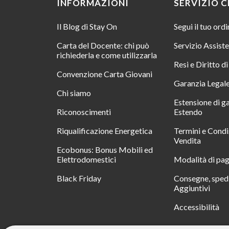
INFORMAZIONI
SERVIZIO C
Il Blog di Stay On
Segui il tuo ord
Carta del Docente: chi può
Servizio Assist
richiederla e come utilizzarla
Resi e Diritto d
Convenzione Carta Giovani
Garanzia Legal
Chi siamo
Estensione di g
Riconoscimenti
Estendo
Riqualificazione Energetica
Termini e Condi
Vendita
Ecobonus: Bonus Mobili ed
Elettrodomestici
Modalità di pa
Black Friday
Consegne, spedi
Aggiuntivi
Accessibilità