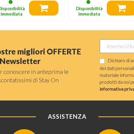
Disponibilità
Disponibilità
immediata
immediata
nostre migliori OFFERTE
a Newsletter
Dichiaro di a
dei dati personal
r conoscere in anteprima le
materiale informat
scontatissimi di Stay On
prodotti da noi p
informativa priv
ASSISTENZA