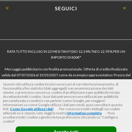
SEGUICI
RATA TUTTO INCLUSO IN 23 MESI TAN FISSO 12,24% TAEG 12,95% PER UN
IMPORTO DI 800€*
Messaggio pubblicitario con finalità promozionale. Offerta di credito finalizzato
valida dal 07/07/2026 al 15/01/2027 come da esempio rappresentativo: Prezzo del
bene € 800, Tan fisso 12,24% Taeg 12,95%, in 23 rate da € 40 costi accessori
Questo sito utilizza cookie tecnici necessari al corretto funzionamento, di
dell’offerta azzerati. Importo totale del credito € 800. Importo totale dovuto dal
funzionalità a fini statistici (dati aggregati) con anonimizzazione dei dati
utente, e previo tuo consenso, cookie di profilazione e per pubblicità mirata.
Consumatore € 920. Decorrenza media della prima rata a 90 giorni. Al fine di gestire
Accettando tutti i cookie, i tuoi dati potranno essere utilizzati per pubblicità
le tue spese in modo responsabile e di conoscere eventuali altre offerte disponibili,
personalizzata e condivisi con partner come Google, per maggiori
Findomestic ti ricorda, prima di sottoscrivere il contratto, di prendere visione di
informazioni su come Google utilizza i dati personali, puoi consultare questo
link:
Come Google utilizza i dati
. Per conoscere tutti i dettagli sui cookie
tutte le condizioni economiche e contrattuali, facendo riferimento alle Informazioni
utilizzati su e-stayon.com, leggi la nostra
Informativa completa
. Puoi
Europee di Base sul Credito ai Consumatori (IEBCC) nel percorso online. Salvo
accettare tutti i cookie o gestire le tue preferenze cliccando su "Configura
cookie".
approvazione di Findomestic Banca S.p.A.. Il rivenditore (StayON) opera quale
intermediario del credito per Findomestic Banca S.p.A., non in esclusiva.
Accetta tutti