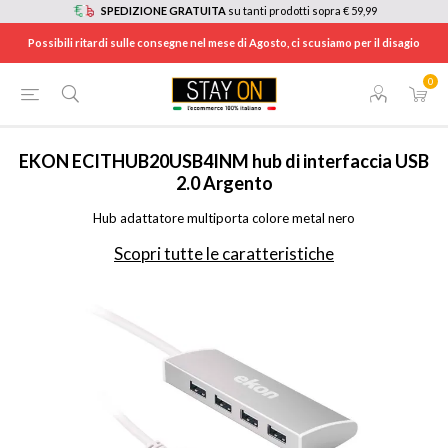
SPEDIZIONE GRATUITA
su tanti prodotti sopra € 59,99
Possibili ritardi sulle consegne nel mese di Agosto, ci scusiamo per il disagio
0
HOME
/
INFORMATICA
/
ACCESSORI INFORMATICA
/
HUB USB
/
ECITHUB20USB4INM
EKON
ECITHUB20USB4INM hub di interfaccia USB
2.0 Argento
Hub adattatore multiporta colore metal nero
Scopri tutte le caratteristiche