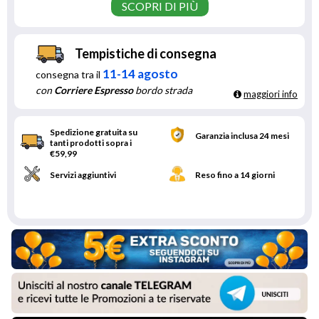
SCOPRI DI PIÙ
Tempistiche di consegna
11-14 agosto
consegna tra il
con
Corriere Espresso
bordo strada
maggiori info
Spedizione gratuita su
Garanzia inclusa 24 mesi
tanti prodotti sopra i
€59,99
Servizi aggiuntivi
Reso fino a 14 giorni