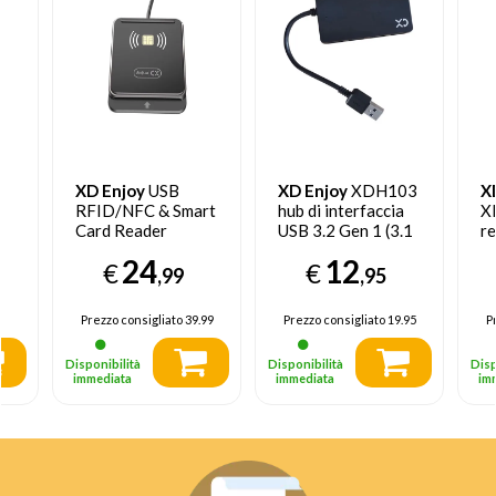
XD Enjoy
USB
XD Enjoy
XDH103
X
RFID/NFC & Smart
hub di interfaccia
X
Card Reader
USB 3.2 Gen 1 (3.1
re
Gen 1) Type-A
e 
24
12
€
€
5000 Mbit/s Nero
pe
,99
,95
US
G
Prezzo consigliato
39.99
Prezzo consigliato
19.95
P
G
Disponibilità
Disponibilità
Disp
immediata
immediata
im