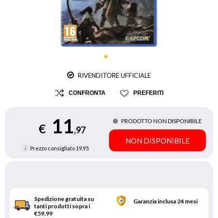
RIVENDITORE UFFICIALE
CONFRONTA
PREFERITI
11
PRODOTTO NON DISPONIBILE
€
,97
NON DISPONIBILE
Prezzo consigliato
19,95
Spedizione gratuita su
Garanzia inclusa 24 mesi
tanti prodotti sopra i
€59,99