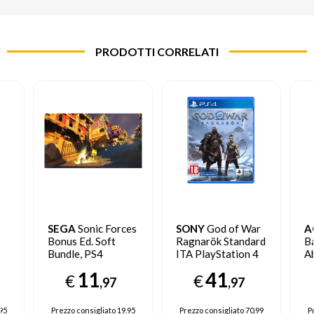
PRODOTTI CORRELATI
SEGA
Sonic Forces
SONY
God of War
A
Bonus Ed. Soft
Ragnarök Standard
Ba
Bundle, PS4
ITA PlayStation 4
A
In
11
41
€
€
Pl
,97
,97
95
Prezzo consigliato
19.95
Prezzo consigliato
70.99
P