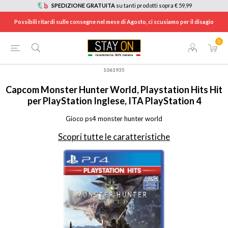
SPEDIZIONE GRATUITA
su tanti prodotti sopra € 59,99
Possibili ritardi sulle consegne nel mese di Agosto, ci scusiamo per il disagio
0
HOME
/
CONSOLE E VIDEOGIOCHI
/
PLAYSTATION 4: CONSOLE, GIOCHI E ACCESSORI
/
GIOCHI PLAYSTATION 4
/
1061935
Capcom
Monster Hunter World, Playstation Hits Hit
per PlayStation Inglese, ITA PlayStation 4
Gioco ps4 monster hunter world
Scopri tutte le caratteristiche