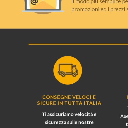
Il modo più semplice pe
promozioni ed i prezzi 
CONSEGNE VELOCI E
SICURE IN TUTTA ITALIA
Ti assicuriamo velocità e
Axe
sicurezza sulle nostre