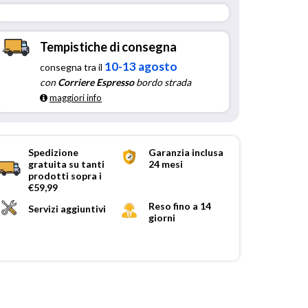
Tempistiche di consegna
10-13 agosto
consegna tra il
con
Corriere Espresso
bordo strada
maggiori info
Spedizione
Garanzia inclusa
gratuita su tanti
24 mesi
prodotti sopra i
€59,99
Reso fino a 14
Servizi aggiuntivi
giorni