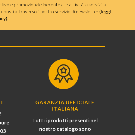
ivo e promozionale inerente alle attività, a servizi, a
roposti attraverso il nostro servizio di newsletter
(leggi
acy)
.
I
GARANZIA UFFICIALE
ITALIANA
?
Tutti i prodotti presenti nel
pure
nostro catalogo sono
903