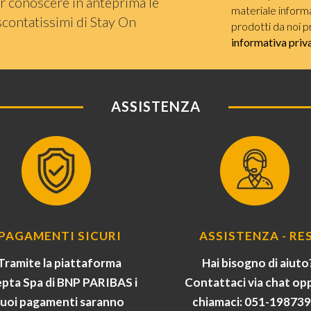
r conoscere in anteprima le
materiale informat
scontatissimi di Stay On
prodotti da noi p
informativa priv
ASSISTENZA
PAGAMENTI SICURI
ASSISTENZA - RES
Tramite la piattaforma
Hai bisogno di aiuto
pta Spa di BNP PARIBAS i
Contattaci via chat op
tuoi pagamenti saranno
chiamaci: 051-19873