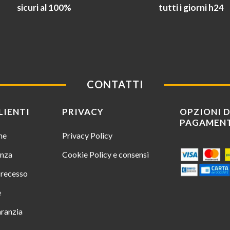
sicuri al 100%
tutti i giorni h24
CONTATTI
LIENTI
PRIVACY
OPZIONI D
PAGAMEN
ine
Privacy Policy
enza
Cookie Policy e consensi
i recesso
e
aranzia