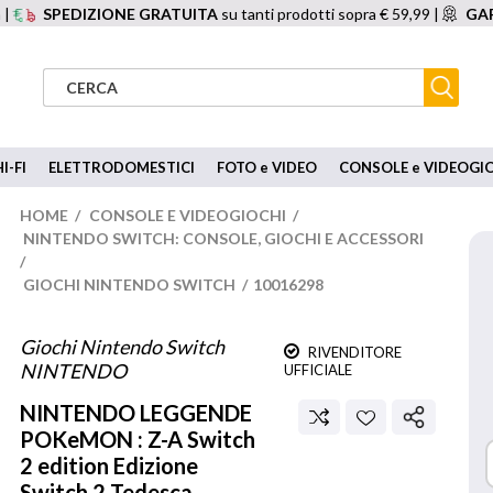
 |
SPEDIZIONE GRATUITA
su tanti prodotti sopra € 59,99 |
GAR
I-FI
ELETTRODOMESTICI
FOTO e VIDEO
CONSOLE e VIDEOGI
HOME
/
CONSOLE E VIDEOGIOCHI
/
NINTENDO SWITCH: CONSOLE, GIOCHI E ACCESSORI
/
GIOCHI NINTENDO SWITCH
/
10016298
Giochi Nintendo Switch
RIVENDITORE
NINTENDO
UFFICIALE
NINTENDO
LEGGENDE
POKeMON : Z-A Switch
2 edition Edizione
Switch 2 Tedesca,