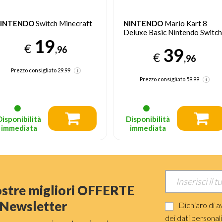
INTENDO
Switch Minecraft
NINTENDO
Mario Kart 8
Deluxe Basic Nintendo Switch
19
€
,96
39
€
,96
Prezzo consigliato
29.99
Prezzo consigliato
59.99
Disponibilità
Disponibilità
immediata
immediata
nostre migliori OFFERTE
a Newsletter
Dichiaro di a
dei dati personal