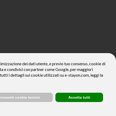
800€*
onimizzazione dei dati utente, e previo tuo consenso, cookie di
zzata e condivisi con partner come Google, per maggiori
ivo: Prezzo del bene € 800, Tan fisso 12,24% Taeg 12,95%, in 23
la prima rata a 90 giorni. Al fine di gestire le tue spese in modo
tutti i dettagli sui cookie utilizzati su e-stayon.com, leggi la
tte le condizioni economiche e contrattuali, facendo riferimento
venditore (StayON) opera quale intermediario del credito per
onsenti cookie tecnici
Accetta tutti