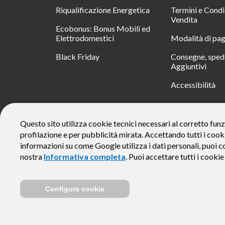
Riqualificazione Energetica
Termini e Condi
Vendita
Ecobonus: Bonus Mobili ed
Elettrodomestici
Modalità di pa
Black Friday
Consegne, spedi
Aggiuntivi
Accessibilità
RATA
Questo sito utilizza cookie tecnici necessari al corretto funz
profilazione e per pubblicità mirata. Accettando tutti i cook
Messaggio pubblicitario con finalità promozionale. Offerta di 
rate da € 40 costi accessori dell’offerta azzerati. Importo total
informazioni su come Google utilizza i dati personali, puoi c
responsabile e di conoscere eventuali altre offerte disponibili
nostra
Informativa completa
. Puoi accettare tutti i cooki
alle Informazioni Europee di Base sul Credito ai Consumator
Configura cookie