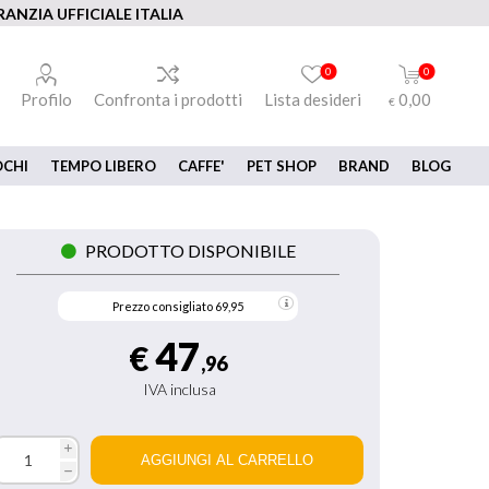
ANZIA UFFICIALE ITALIA
0
0
Profilo
Confronta i prodotti
Lista desideri
0,00
€
OCHI
TEMPO LIBERO
CAFFE'
PET SHOP
BRAND
BLOG
PRODOTTO DISPONIBILE
Prezzo consigliato
69,95
47
€
,96
IVA inclusa
i
h