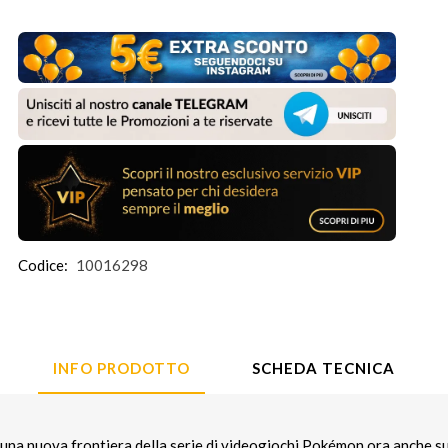
Codice:
10016298
INFO PRODOTTO
SCHEDA TECNICA
na nuova frontiera della serie di videogiochi Pokémon ora anche s