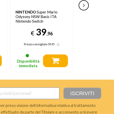
NINTENDO
Super Mario
NINTENDO
Luigi'
Odyssey NSW Basic ITA
Switch Basic ITA N
Nintendo Switch
Switch
39
39
€
€
,96
Prezzo consigliato
59.95
Prezzo consigliato
Disponibilità
Disponibilità
immediata
immediata
ver preso visione dell’informativa relativa al trattamento
i effettuato da parte del Titolare e acconsento a ricevere