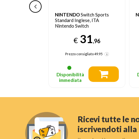
Super Mario Bros.
NINTENDO
Switch Sports
N
dard Tedesca,
Standard Inglese, ITA
, ESP, Francese,
Nintendo Switch
nese, Coreano,
36
31
 Russo Nintendo
€
,79
,96
dente 39,96
(-7%)
Prezzo consigliato
49.95
liato
59.95
(-38%)
tà
Disponibilità
a
immediata
Ricevi tutte le 
iscrivendoti all