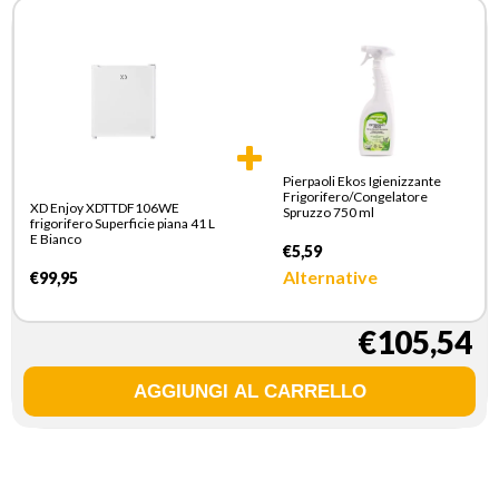
Pierpaoli Ekos Igienizzante
Frigorifero/Congelatore
XD Enjoy XDTTDF106WE
Spruzzo 750 ml
frigorifero Superficie piana 41 L
E Bianco
€5,59
Alternative
€99,95
€105,54