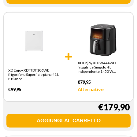
XD Enjoy XDJW444WD
friggitrice Singolo 4 L
XD Enjoy XDTTDF106WE
Indipendente 1450 W
frigorifero Superficie piana 41 L
Friggitrice ad aria calda Nero
E Bianco
€79,95
Alternative
€99,95
€179,90