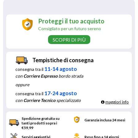
Proteggi il tuo acquisto
Consigliato per un futuro sereno
SCOPRI DI PIÙ
Tempistiche di consegna
11-14 agosto
consegna tra il
con
Corriere Espresso
bordo strada
oppure
17-24 agosto
consegna tra il
con
Corriere Tecnico
specializzato
maggiori info
Spedizione gratuita su
Garanzia inclusa 24 mesi
tanti prodotti sopra i
€59,99
Servizi aggiuntivi
Reso fino a 14 giorni