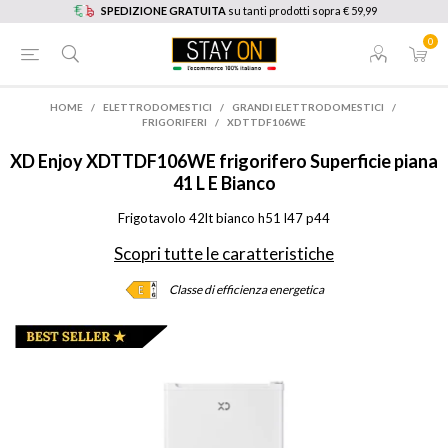
SPEDIZIONE GRATUITA
su tanti prodotti sopra € 59,99
0
HOME
/
ELETTRODOMESTICI
/
GRANDI ELETTRODOMESTICI
/
FRIGORIFERI
/
XDTTDF106WE
XD Enjoy
XDTTDF106WE frigorifero Superficie piana
41 L E Bianco
Frigotavolo 42lt bianco h51 l47 p44
Scopri tutte le caratteristiche
Classe di efficienza energetica