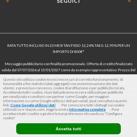
SEGUICI
RATA TUTTO INCLUSO IN 23 MESI TAN FISSO 12,24% TAEG 12,95% PER UN
IMPORTO DI 800€*
Messaggio pubblicitario con finalità promozionale. Offerta di credito finalizzato
valida dal 07/07/2026 al 15/01/2027 come da esempio rappresentativo: Prezzo del
bene € 800, Tan fisso 12,24% Taeg 12,95%, in 23 rate da € 40 costi accessori
Questo sito utilizza cookie tecnici necessari al corretto funzionamento, di
dell’offerta azzerati. Importo totale del credito € 800. Importo totale dovuto dal
funzionalità a fini statistici (dati aggregati) con anonimizzazione dei dati
utente, e previo tuo consenso, cookie di profilazione e per pubblicità mirata.
Consumatore € 920. Decorrenza media della prima rata a 90 giorni. Al fine di gestire
Accettando tutti i cookie, i tuoi dati potranno essere utilizzati per pubblicità
le tue spese in modo responsabile e di conoscere eventuali altre offerte disponibili,
personalizzata e condivisi con partner come Google, per maggiori
Findomestic ti ricorda, prima di sottoscrivere il contratto, di prendere visione di
informazioni su come Google utilizza i dati personali, puoi consultare questo
link:
Come Google utilizza i dati
. Per conoscere tutti i dettagli sui cookie
tutte le condizioni economiche e contrattuali, facendo riferimento alle Informazioni
utilizzati su e-stayon.com, leggi la nostra
Informativa completa
. Puoi
Europee di Base sul Credito ai Consumatori (IEBCC) nel percorso online. Salvo
accettare tutti i cookie o gestire le tue preferenze cliccando su "Configura
cookie".
approvazione di Findomestic Banca S.p.A.. Il rivenditore (StayON) opera quale
intermediario del credito per Findomestic Banca S.p.A., non in esclusiva.
Accetta tutti