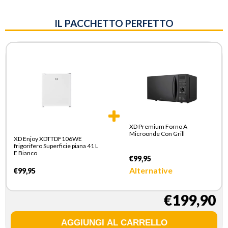
IL PACCHETTO PERFETTO
XD Premium Forno A
Microonde Con Grill
XD Enjoy XDTTDF106WE
frigorifero Superficie piana 41 L
E Bianco
€99,95
Alternative
€99,95
€199,90