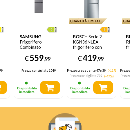
SAMSUNG
BOSCH
Serie 2
B
Frigorifero
KGN36NLEA
R
Combinato
frigorifero con
fr
EcoFlex AI 1.85m
congelatore Libera
c
559
419
€
€
a
344L
installazione 305 L
in
,99
,99
RB34C775CS9
E Acciaio
F
inossidabile
99
Prezzo consigliato
1549
Prezzo precedente 476,39
(-11%)
Prezzo
D,
Prezzo consigliato
799
Prezzo
(-47%)
Disponibilità
Disponibilità
Disp
immediata
immediata
im