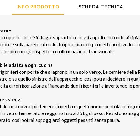
INFO PRODOTTO
SCHEDA TECNICA
nterno
tto quello che c'è in frigo, soprattutto negli angoli e in fondo ai ripia
riore e sulla parete laterale di ogni ripiano ti permettono di vederci 
nche più energia rispetto a un'illuminazione tradizionale.
bile adatta a ogni cucina
igoriferi con porte che si aprono in un solo verso. Le cerniere dell
tro o su quello sinistro dell'apparecchio, così potrai decidere in qual
cità di refrigerazione affiancando due frigoriferi e invertendo le por
a resistenza
bile, non dovrai più temere di mettere quell'enorme pentola in frigorif
ti in vetro temperato e reggono fino a 25 kg di peso. Resistono magg
erato, così potrai appoggiarci oggetti pesanti senza paura.