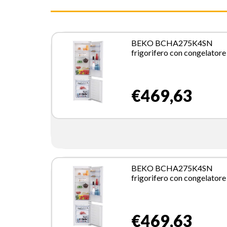
BEKO BCHA275K4SN
frigorifero con congelator
incasso 255 L E Bianco
€469,63
BEKO BCHA275K4SN
frigorifero con congelator
incasso 255 L E Bianco
€469,63