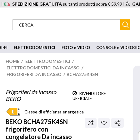
 |
SPEDIZIONE GRATUITA
su tanti prodotti sopra € 59,99 |
GAR
I-FI
ELETTRODOMESTICI
FOTO e VIDEO
CONSOLE e VIDEOGI
HOME
/
ELETTRODOMESTICI
/
ELETTRODOMESTICI DA INCASSO
/
FRIGORIFERI DA INCASSO
/
BCHA275K4SN
Frigoriferi da incasso
RIVENDITORE
BEKO
UFFICIALE
Classe di efficienza energetica
BEKO
BCHA275K4SN
frigorifero con
congelatore Da incasso