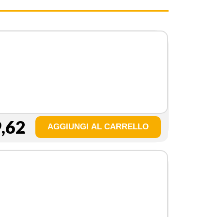
,62
a