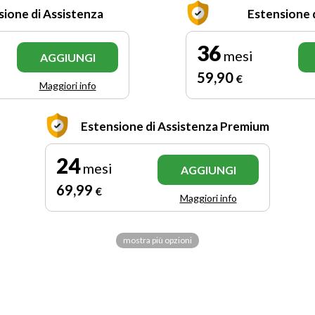
sione di Assistenza
Estensione 
36
mesi
AGGIUNGI
59
,90
€
Maggiori info
Estensione di Assistenza Premium
24
mesi
AGGIUNGI
69
,99
€
Maggiori info
mostra più opzioni