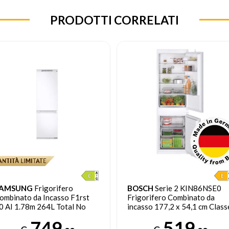
PRODOTTI CORRELATI
AMSUNG
Frigorifero
BOSCH
Serie 2 KIN86NSE0
ombinato da Incasso F1rst
Frigorifero Combinato da
0 AI 1.78m 264L Total No
incasso 177,2 x 54,1 cm Class
rost
E
749
519