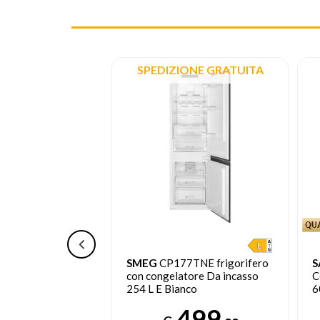
SPEDIZIONE GRATUITA
250K4SN
SMEG
CP177TNE frigorifero
S
con congelatore
con congelatore Da incasso
C
220 L E Bianco
254 L E Bianco
6
F
219
499