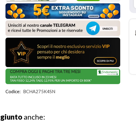
Codice:
BCHA275K4SN
ggiunto
anche: