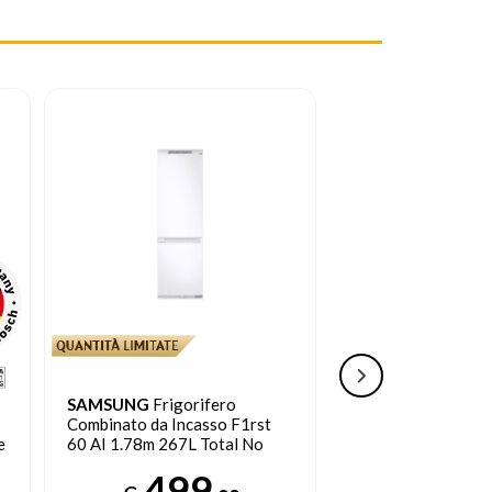
SPEDIZIONE G
SAMSUNG
Frigorifero
BOSCH
Serie 2 K
Combinato da Incasso F1rst
frigorifero con co
e
60 AI 1.78m 267L Total No
Da incasso larghez
Frost
383 L E Bianco
499
94