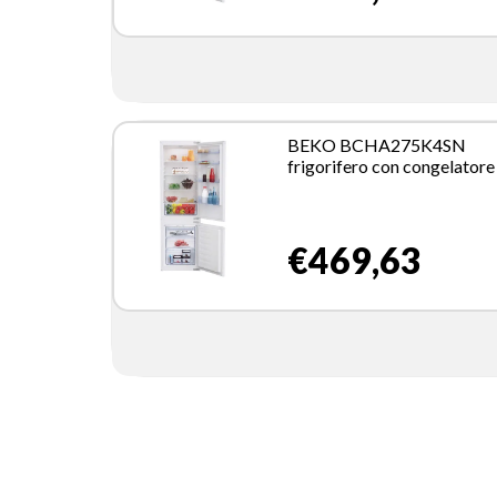
BEKO BCHA275K4SN
frigorifero con congelator
incasso 255 L E Bianco
€469,63