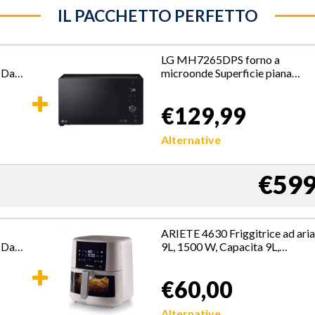
IL PACCHETTO PERFETTO
LG MH7265DPS forno a
e Da
microonde Superficie piana
Microonde con grill 32 L 1350
W Nero
€129,99
Alternative
€599
ARIETE 4630 Friggitrice ad ari
e Da
9L, 1500 W, Capacita 9L,
Capacita di cottura 3,5kg, 8
programmi preimpostati,
€60,00
Temperatura fino a 200°,
Cestello trasparente per
controllo cottura, Bianco
Alternative