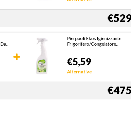
€529
Pierpaoli Ekos Igienizzante
e Da
Frigorifero/Congelatore
Spruzzo 750 ml
€5,59
Alternative
€475