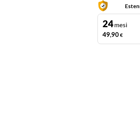
Esten
24
mesi
49
,90
€