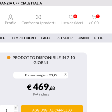
ANZIA UFFICIALE ITALIA
0
0
Profilo
Confronta i prodotti
Lista desideri
0,00
€
OCHI
TEMPO LIBERO
CAFFE'
PET SHOP
BRAND
BLOG
PRODOTTO DISPONIBILE IN 7‑10
GIORNI
Prezzo consigliato
579,95
469
€
,63
IVA inclusa
i