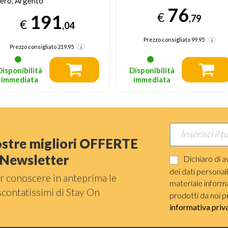
76
75
€
€
,79
,79
Prezzo consigliato
99.95
Prezzo consigliato
99.95
Disponibilità
Disponibilità
immediata
immediata
nostre migliori OFFERTE
a Newsletter
Dichiaro di a
dei dati personal
r conoscere in anteprima le
materiale informat
scontatissimi di Stay On
prodotti da noi p
informativa priv