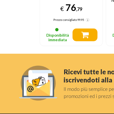
Nero, Argento
76
191
,79
€
,04
nsigliato
99.95
Prezzo consigliato
219.95
tà
Disponibilità
a
immediata
Ricevi tutte le 
iscrivendoti all
Il modo più semplice pe
promozioni ed i prezzi 