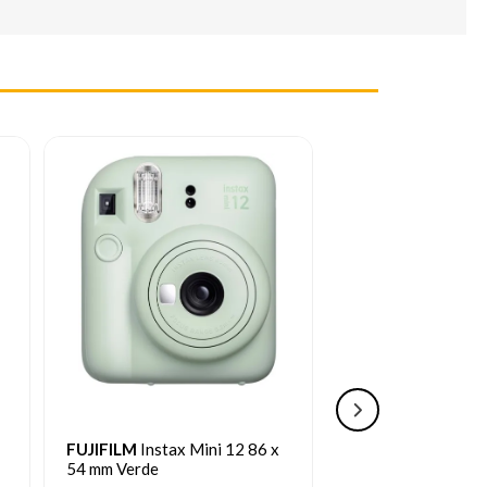
FUJIFILM
Instax Mini 12 86 x
FUJIFILM
Instax M
54 mm Viola
54 mm Bianco