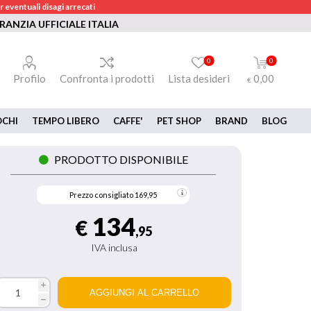
 eventuali disagi arrecati
RANZIA UFFICIALE ITALIA
0
0
Profilo
Confronta i prodotti
Lista desideri
0,00
€
OCHI
TEMPO LIBERO
CAFFE'
PET SHOP
BRAND
BLOG
PRODOTTO DISPONIBILE
Prezzo consigliato
169,95
134
€
,95
IVA inclusa
i
h