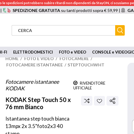
 le spedizioni potrebbero subire ritardi non dipendenti da StayON, ci scusiamo per
 |
SPEDIZIONE GRATUITA
su tanti prodotti sopra € 59,99 |
GA
I-FI
ELETTRODOMESTICI
FOTO e VIDEO
CONSOLE e VIDEOGI
HOME
/
FOTO E VIDEO
/
FOTOCAMERE
/
FOTOCAMERE ISTANTANEE
/
STEPTOUCHWHT
Fotocamere istantanee
RIVENDITORE
KODAK
UFFICIALE
KODAK
Step Touch 50 x
76 mm Bianco
Istantanea step touch bianca 
13mpx 2x 3.5"foto2x3 40 
stamp