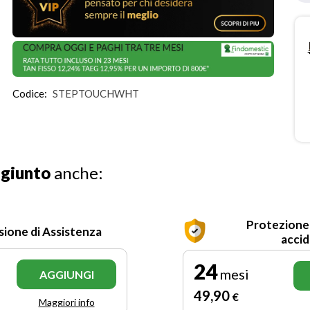
Codice:
STEPTOUCHWHT
ggiunto
anche:
Protezione
sione di Assistenza
accid
24
mesi
AGGIUNGI
49
,90
€
Maggiori info