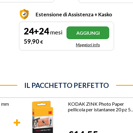
Estensione di Assistenza + Kasko
24+24
mesi
AGGIUNGI
59
,90
€
Maggiori info
IL PACCHETTO PERFETTO
6 mm
KODAK ZINK Photo Paper
pellicola per istantanee 20 pz 5
x 76 mm