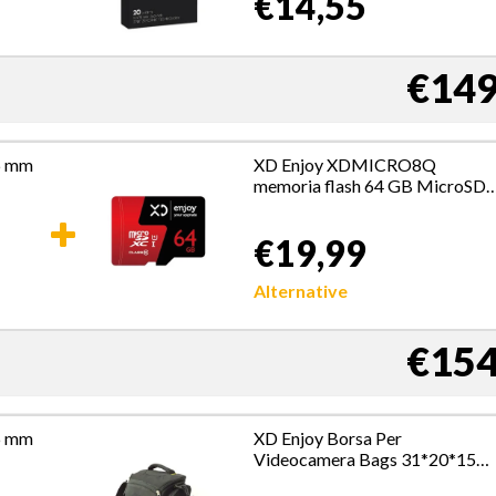
€14,55
€149
6 mm
XD Enjoy XDMICRO8Q
memoria flash 64 GB MicroSD
Classe 10
€19,99
Alternative
€154
6 mm
XD Enjoy Borsa Per
Videocamera Bags 31*20*15
XDBAG004