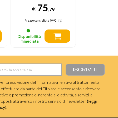
76
76
€
€
,70
Prezzo consigliato
99.95
Prezzo consigliato
Disponibilità
Disponibilità
immediata
immediata
ver preso visione dell’informativa relativa al trattamento
i effettuato da parte del Titolare e acconsento a ricevere
ivo e promozionale inerente alle attività, a servizi, a
roposti attraverso il nostro servizio di newsletter
(leggi
acy)
.