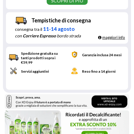
SCOPRI DI PIÙ
Tempistiche di consegna
11-14 agosto
consegna tra il
con
Corriere Espresso
bordo strada
maggiori info
Spedizione gratuita su
Garanzia inclusa 24 mesi
tanti prodotti sopra i
€59,99
Servizi aggiuntivi
Reso fino a 14 giorni