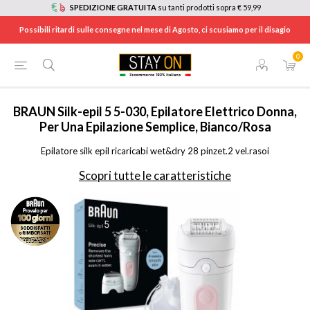
SPEDIZIONE GRATUITA
su tanti prodotti sopra € 59,99
Possibili ritardi sulle consegne nel mese di Agosto, ci scusiamo per il disagio
0
HOME
/
ELETTRODOMESTICI
/
CURA DELLA PERSONA, SALUTE E BENESSERE
/
EPILATORI E DEPILATORI
/
SE5030
BRAUN
Silk-epil 5 5-030, Epilatore Elettrico Donna,
Per Una Epilazione Semplice, Bianco/Rosa
Epilatore silk epil ricaricabi wet&dry 28 pinzet.2 vel.rasoi
Scopri tutte le caratteristiche