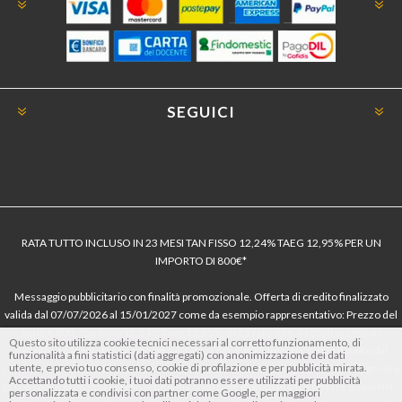
SEGUICI
RATA TUTTO INCLUSO IN 23 MESI TAN FISSO 12,24% TAEG 12,95% PER UN
IMPORTO DI 800€*
Messaggio pubblicitario con finalità promozionale. Offerta di credito finalizzato
valida dal 07/07/2026 al 15/01/2027 come da esempio rappresentativo: Prezzo del
bene € 800, Tan fisso 12,24% Taeg 12,95%, in 23 rate da € 40 costi accessori
Questo sito utilizza cookie tecnici necessari al corretto funzionamento, di
dell’offerta azzerati. Importo totale del credito € 800. Importo totale dovuto dal
funzionalità a fini statistici (dati aggregati) con anonimizzazione dei dati
utente, e previo tuo consenso, cookie di profilazione e per pubblicità mirata.
Consumatore € 920. Decorrenza media della prima rata a 90 giorni. Al fine di gestire
Accettando tutti i cookie, i tuoi dati potranno essere utilizzati per pubblicità
le tue spese in modo responsabile e di conoscere eventuali altre offerte disponibili,
personalizzata e condivisi con partner come Google, per maggiori