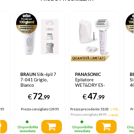
BRAUN
Silk-épil 7
PANASONIC
B
7-041 Grigio,
Epilatore
Si
Bianco
WET&DRY ES-
40
EY30
A
72
47
€
€
,99
,99
.95
Prezzo consigliato
129.95
Prezzo precedente 53,03
(-9%)
Pr
Prezzo consigliato
89.95
(-46%)
Disponibilità
Disponibilità
Disp
immediata
immediata
im