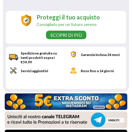
Proteggi il tuo acquisto
Consigliato per un futuro sereno
SCOPRI DI PIÙ
Spedizione gratuita su
Garanzia inclusa 24 mesi
tanti prodotti sopra i
€59,99
Servizi aggiuntivi
Reso fino a 14 giorni