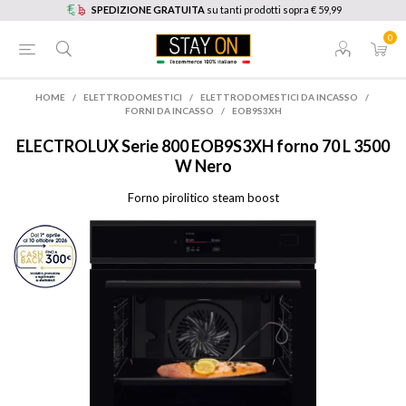
SPEDIZIONE GRATUITA
su tanti prodotti sopra € 59,99
0
HOME
/
ELETTRODOMESTICI
/
ELETTRODOMESTICI DA INCASSO
/
FORNI DA INCASSO
/
EOB9S3XH
ELECTROLUX
Serie 800 EOB9S3XH forno 70 L 3500
W Nero
Forno pirolitico steam boost