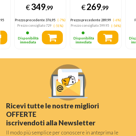
multifunzione Inox
Acciaio
cm
349
269
€
€
17 funzioni
inossidabile
A
,99
,99
Pizza310° Cook4
Steam+ classe A+
.95
Prezzo precedente 376,95
(-7%)
Prezzo precedente 289,99
(-6%)
P
73Lt, Pirolisi +
Prezzo consigliato
729
Prezzo consigliato
599.95
(-51%)
(-54%)
Idrolisi
Disponibilità
Disponibilità
Disp
immediata
immediata
im
Ricevi tutte le nostre migliori
OFFERTE
iscrivendoti alla Newsletter
Il modo più semplice per conoscere in anteprima le