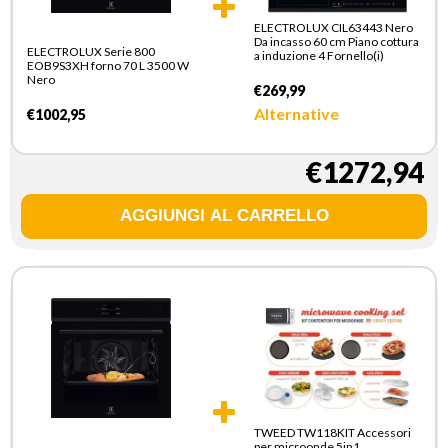
ELECTROLUX CIL63443 Nero
Da incasso 60 cm Piano cottura
ELECTROLUX Serie 800
a induzione 4 Fornello(i)
EOB9S3XH forno 70 L 3500 W
Nero
€269,99
Alternative
€1002,95
€1272,94
TWEED TW118KIT Accessori
per microonde 5in1