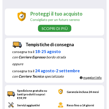
Proteggi il tuo acquisto
Consigliato per un futuro sereno
SCOPRI DI PIÙ
Tempistiche di consegna
18-25 agosto
consegna tra il
con
Corriere Espresso
bordo strada
oppure
24 agosto-2 settembre
consegna tra il
con
Corriere Tecnico
specializzato
maggiori info
Spedizione gratuita su
Garanzia inclusa 24 mesi
tanti prodotti sopra i
€59,99
Servizi aggiuntivi
Reso fino a 14 giorni