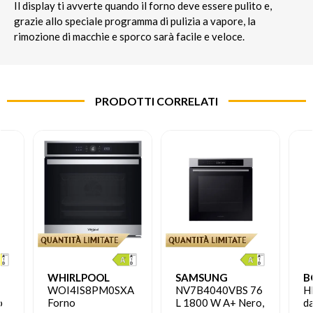
Il display ti avverte quando il forno deve essere pulito e,
grazie allo speciale programma di pulizia a vapore, la
rimozione di macchie e sporco sarà facile e veloce.
PRODOTTI CORRELATI
WHIRLPOOL
SAMSUNG
B
WOI4IS8PM0SXA
NV7B4040VBS 76
H
o
Forno
L 1800 W A+ Nero,
da