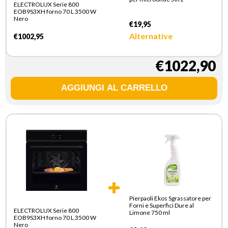
ELECTROLUX Serie 800
EOB9S3XH forno 70 L 3500 W
Nero
€19,95
Alternative
€1002,95
€1022,90
Pierpaoli Ekos Sgrassatore per
Forni e Superfici Dure al
ELECTROLUX Serie 800
Limone 750 ml
EOB9S3XH forno 70 L 3500 W
Nero