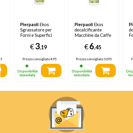
Pierpaoli
Ekos
Pierpaoli
Ekos
Pi
Sgrassatore per
decalcificante
de
Forni e Superfici
Macchine da Caffe
Fe
dizionatore
Dure al Limone
250 ml
m
3
6
€
€
750 ml
,19
,45
95
Prezzo consigliato
4.95
Prezzo consigliato
10.95
P
Disponibilità
Disponibilità
Disp
immediata
immediata
im