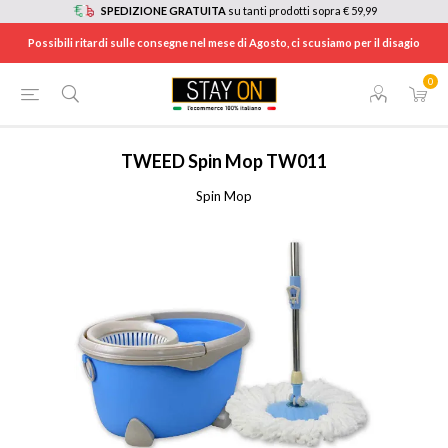
SPEDIZIONE GRATUITA
su tanti prodotti sopra € 59,99
Possibili ritardi sulle consegne nel mese di Agosto, ci scusiamo per il disagio
0
HOME
/
ELETTRODOMESTICI
/
ELETTRODOMESTICI PER PULIRE CASA E STIRARE
/
DETERGENTI
/
TW011
TWEED
Spin Mop TW011
Spin Mop