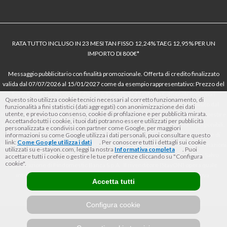
RATA TUTTO INCLUSO IN 23 MESI TAN FISSO 12,24% TAEG 12,95% PER UN
IMPORTO DI 800€*
Messaggio pubblicitario con finalità promozionale. Offerta di credito finalizzato
valida dal 07/07/2026 al 15/01/2027 come da esempio rappresentativo: Prezzo del
bene € 800, Tan fisso 12,24% Taeg 12,95%, in 23 rate da € 40 costi accessori
Questo sito utilizza cookie tecnici necessari al corretto funzionamento, di
dell’offerta azzerati. Importo totale del credito € 800. Importo totale dovuto dal
funzionalità a fini statistici (dati aggregati) con anonimizzazione dei dati
utente, e previo tuo consenso, cookie di profilazione e per pubblicità mirata.
Consumatore € 920. Decorrenza media della prima rata a 90 giorni. Al fine di gestire
Accettando tutti i cookie, i tuoi dati potranno essere utilizzati per pubblicità
le tue spese in modo responsabile e di conoscere eventuali altre offerte disponibili,
personalizzata e condivisi con partner come Google, per maggiori
Findomestic ti ricorda, prima di sottoscrivere il contratto, di prendere visione di
informazioni su come Google utilizza i dati personali, puoi consultare questo
link:
Come Google utilizza i dati
. Per conoscere tutti i dettagli sui cookie
tutte le condizioni economiche e contrattuali, facendo riferimento alle Informazioni
utilizzati su e-stayon.com, leggi la nostra
Informativa completa
. Puoi
Europee di Base sul Credito ai Consumatori (IEBCC) nel percorso online. Salvo
accettare tutti i cookie o gestire le tue preferenze cliccando su "Configura
cookie".
approvazione di Findomestic Banca S.p.A.. Il rivenditore (StayON) opera quale
intermediario del credito per Findomestic Banca S.p.A., non in esclusiva.
Accetta tutti
Configura cookie