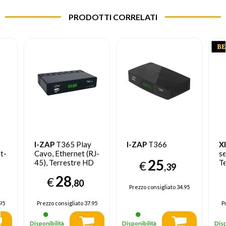
PRODOTTI CORRELATI
I-ZAP
T365 Play
I-ZAP
T366
X
t-
Cavo, Ethernet (RJ-
s
25
45), Terrestre HD
Te
€
,39
D
Nero
N
28
€
,80
Prezzo consigliato
34.95
95
Prezzo consigliato
37.95
P
Disponibilità
Disponibilità
Disp