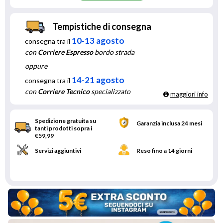
Tempistiche di consegna
10-13 agosto
consegna tra il
con
Corriere Espresso
bordo strada
oppure
14-21 agosto
consegna tra il
con
Corriere Tecnico
specializzato
maggiori info
Spedizione gratuita su
Garanzia inclusa 24 mesi
tanti prodotti sopra i
€59,99
Servizi aggiuntivi
Reso fino a 14 giorni