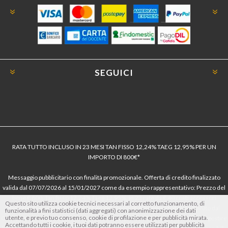
SEGUICI
RATA TUTTO INCLUSO IN 23 MESI TAN FISSO 12,24% TAEG 12,95% PER UN
IMPORTO DI 800€*
Messaggio pubblicitario con finalità promozionale. Offerta di credito finalizzato
valida dal 07/07/2026 al 15/01/2027 come da esempio rappresentativo: Prezzo del
bene € 800, Tan fisso 12,24% Taeg 12,95%, in 23 rate da € 40 costi accessori
Questo sito utilizza cookie tecnici necessari al corretto funzionamento, di
dell’offerta azzerati. Importo totale del credito € 800. Importo totale dovuto dal
funzionalità a fini statistici (dati aggregati) con anonimizzazione dei dati
utente, e previo tuo consenso, cookie di profilazione e per pubblicità mirata.
Consumatore € 920. Decorrenza media della prima rata a 90 giorni. Al fine di gestire
Accettando tutti i cookie, i tuoi dati potranno essere utilizzati per pubblicità