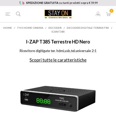
SPEDIZIONE GRATUITA
su tanti prodotti sopra € 59,99
0
HOME
/
TV E HOME CINEMA
/
DECODER
/
DECODER DIGITALE TERRESTRE
/
ICANT385
I-ZAP
T385 Terrestre HD Nero
Ricevitore digitigate ter. hdmi,usb,tel.universale 2:1
Scopri tutte le caratteristiche