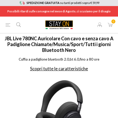
SPEDIZIONE GRATUITA
su tanti prodotti sopra € 59,99
Possibili ritardi sulle consegne nel mese di Agosto, ci scusiamo per il disagio
0
HOME
/
CUFFIE E AURICOLARI
/
CUFFIE SENZA FILI
/
JBLLIVE780NCBLK
JBL
Live 780NC Auricolare Con cavo e senza cavo A
Padiglione Chiamate/Musica/Sport/Tutti i giorni
Bluetooth Nero
Cuffia a padiglione bluetooth 2.0,bt 6.0,fino a 80 ore
Scopri tutte le caratteristiche