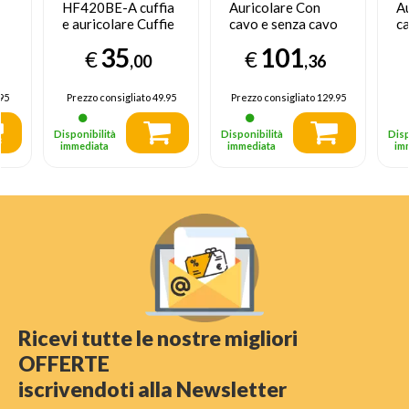
HF420BE-A cuffia
Auricolare Con
A
e auricolare Cuffie
cavo e senza cavo
ca
ca
Portatile
A Padiglione
A
35
101
€
€
Bluetooth Blu,
Musica e Chiamate
M
,00
,36
Nero
USB tipo-C
U
Bluetooth Nero
B
95
Prezzo consigliato
49.95
Prezzo consigliato
129.95
Disponibilità
Disponibilità
Disp
immediata
immediata
im
Ricevi tutte le nostre migliori
OFFERTE
iscrivendoti alla Newsletter