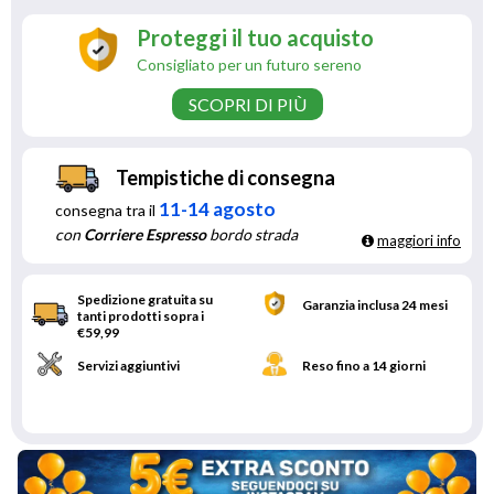
Proteggi il tuo acquisto
Consigliato per un futuro sereno
SCOPRI DI PIÙ
Tempistiche di consegna
11-14 agosto
consegna tra il
con
Corriere Espresso
bordo strada
maggiori info
Spedizione gratuita su
Garanzia inclusa 24 mesi
tanti prodotti sopra i
€59,99
Servizi aggiuntivi
Reso fino a 14 giorni