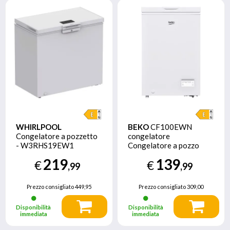
WHIRLPOOL
BEKO
CF100EWN
Congelatore a pozzetto
congelatore
- W3RHS19EW1
Congelatore a pozzo
Libera installazione 98 L
219
139
€
€
E Bianco
,99
,99
Prezzo consigliato
449,95
Prezzo consigliato
309,00
Disponibilità
Disponibilità
immediata
immediata