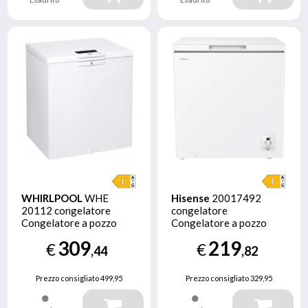
WHIRLPOOL
WHE
Hisense
20017492
20112 congelatore
congelatore
Congelatore a pozzo
Congelatore a pozzo
Libera installazione 166
Libera installazione 198
309
219
€
€
L E Bianco
L Bianco
,44
,82
Prezzo consigliato
499,95
Prezzo consigliato
329,95