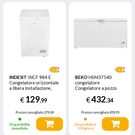
INDESIT
INCF 984 E
BEKO
HSM37540
Congelatore orizzontale
congelatore
a libera installazione,
Congelatore a pozzo
Statico , 55 cm, Classe E,
Libera installazione 360
129
432
€
€
Bianco, 40 db, h 85cm
L E Bianco
,99
,34
Prezzo consigliato
279,00
Prezzo consigliato
859,95
Disponibilità
Disponibile in
immediata
7‑10 giorni