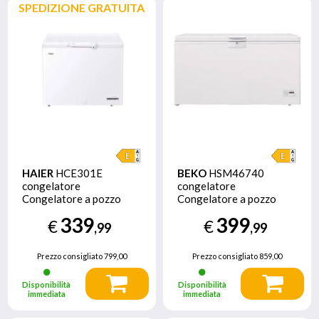
SPEDIZIONE GRATUITA
HAIER
HCE301E
BEKO
HSM46740
congelatore
congelatore
Congelatore a pozzo
Congelatore a pozzo
Libera installazione 300
Libera installazione E
339
399
€
€
L E Bianco
Bianco
,99
,99
Prezzo consigliato
799,00
Prezzo consigliato
859,00
Disponibilità
Disponibilità
immediata
immediata