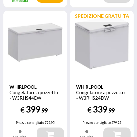
immediata
SPEDIZIONE GRATUITA
WHIRLPOOL
WHIRLPOOL
Congelatore a pozzetto
Congelatore a pozzetto
- W3RHS44EW
- W3RHS24DW
399
339
€
€
,99
,99
Prezzo consigliato
799,95
Prezzo consigliato
579,95
Esaurito
Esaurito