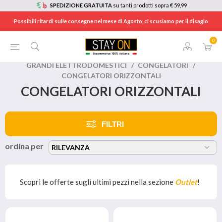
SPEDIZIONE GRATUITA
su tanti prodotti sopra € 59,99
Possibili ritardi sulle consegne nel mese di Agosto, ci scusiamo per il disagio
0
HOME
/
ELETTRODOMESTICI
/
GRANDI ELETTRODOMESTICI
/
CONGELATORI
/
CONGELATORI ORIZZONTALI
CONGELATORI ORIZZONTALI
FILTRI
ordina per
Scopri le offerte sugli ultimi pezzi nella sezione
Outlet
!