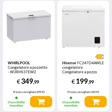
WHIRLPOOL
Hisense
FC247D4AWLE
Congelatore a pozzetto
congelatore
- W3RHS37EW2
Congelatore a pozzo
Libera installazione 197
349
199
€
€
L E Bianco
,99
,99
Prezzo consigliato
699,95
Prezzo consigliato
329,95
Disponibilità
Disponibilità
immediata
immediata