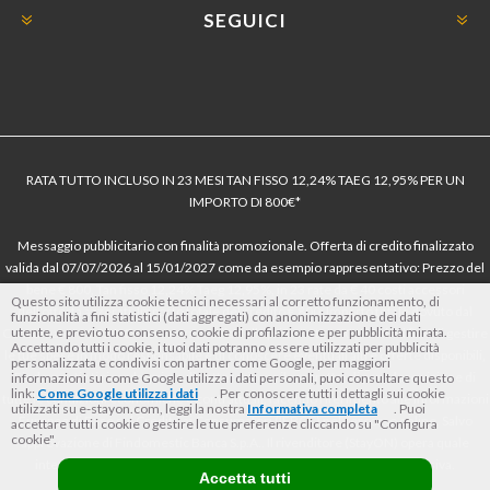
SEGUICI
RATA TUTTO INCLUSO IN 23 MESI TAN FISSO 12,24% TAEG 12,95% PER UN
IMPORTO DI 800€*
Messaggio pubblicitario con finalità promozionale. Offerta di credito finalizzato
valida dal 07/07/2026 al 15/01/2027 come da esempio rappresentativo: Prezzo del
bene € 800, Tan fisso 12,24% Taeg 12,95%, in 23 rate da € 40 costi accessori
Questo sito utilizza cookie tecnici necessari al corretto funzionamento, di
dell’offerta azzerati. Importo totale del credito € 800. Importo totale dovuto dal
funzionalità a fini statistici (dati aggregati) con anonimizzazione dei dati
utente, e previo tuo consenso, cookie di profilazione e per pubblicità mirata.
Consumatore € 920. Decorrenza media della prima rata a 90 giorni. Al fine di gestire
Accettando tutti i cookie, i tuoi dati potranno essere utilizzati per pubblicità
le tue spese in modo responsabile e di conoscere eventuali altre offerte disponibili,
personalizzata e condivisi con partner come Google, per maggiori
Findomestic ti ricorda, prima di sottoscrivere il contratto, di prendere visione di
informazioni su come Google utilizza i dati personali, puoi consultare questo
link:
Come Google utilizza i dati
. Per conoscere tutti i dettagli sui cookie
tutte le condizioni economiche e contrattuali, facendo riferimento alle Informazioni
utilizzati su e-stayon.com, leggi la nostra
Informativa completa
. Puoi
Europee di Base sul Credito ai Consumatori (IEBCC) nel percorso online. Salvo
accettare tutti i cookie o gestire le tue preferenze cliccando su "Configura
cookie".
approvazione di Findomestic Banca S.p.A.. Il rivenditore (StayON) opera quale
intermediario del credito per Findomestic Banca S.p.A., non in esclusiva.
Accetta tutti