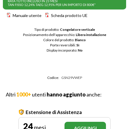
Manuale utente
Scheda prodotto UE
Tipo di prodotto: 
Congelatore verticale
Posizionamento dell'apparecchio: 
Libera installazione
Colore del prodotto: 
Bianco
Porte reversibili: 
Sì
Display incorporato: 
No
Codice:
GSN29VWEP
Altri
1000+
utenti
hanno aggiunto
anche:
Estensione di Assistenza
24
mesi
AGGIUNGI