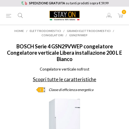
SPEDIZIONE GRATUITA
su tanti prodotti sopra € 59,99
0
HOME
/
ELETTRODOMESTICI
/
GRANDI ELETTRODOMESTICI
/
CONGELATORI
/
GSN29VWEP
BOSCH
Serie 4 GSN29VWEP congelatore
Congelatore verticale Libera installazione 200 L E
Bianco
Congelatore verticale nofrost
Scopri tutte le caratteristiche
Classe di efficienza energetica