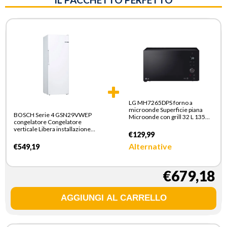
LG MH7265DPS forno a
microonde Superficie piana
BOSCH Serie 4 GSN29VWEP
Microonde con grill 32 L 1350
congelatore Congelatore
W Nero
verticale Libera installazione
€129,99
200 L E Bianco
Alternative
€549,19
€679,18