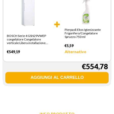
Pierpaoli Ekos Igienizzante
Frigorifero/Congelatore
BOSCH Serie 4 GSN29VWEP
Spruzzo 750 ml
congelatore Congelatore
verticale Libera installazione
€5,59
200 L E Bianco
Alternative
€549,19
€554,78
INFO PRODOTTO