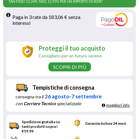
Paga in 3 rate da 183,06 € senza 
interessi 
Proteggi il tuo acquisto
Consigliato per un futuro sereno
SCOPRI DI PIÙ
Tempistiche di consegna
26 agosto-7 settembre
consegna tra il
con
Corriere Tecnico
specializzato
maggiori info
Spedizione gratuita su
Garanzia inclusa 24 mesi
tanti prodotti sopra i
€59,99