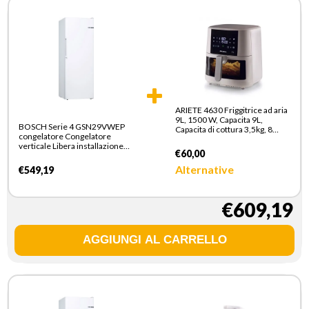
ARIETE 4630 Friggitrice ad aria
9L, 1500 W, Capacita 9L,
BOSCH Serie 4 GSN29VWEP
Capacita di cottura 3,5kg, 8
congelatore Congelatore
programmi preimpostati,
verticale Libera installazione
Temperatura fino a 200°,
€60,00
200 L E Bianco
Cestello trasparente per
controllo cottura, Bianco
Alternative
€549,19
€609,19