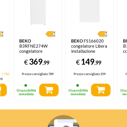
BEKO
BEKO
FS166020
B
B3RFNE274W
congelatore Libera
B
congelatore
installazione
c
 L
Congelatore
Verticale 65 L E
C
369
149
€
€
verticale Libera
Bianco
ve
,99
,99
installazione 220 L
in
E Bianco
E
2
(-5%)
Prezzo consigliato
789
Prezzo consigliato
359
P
99
Disponibilità
Disponibilità
Disp
immediata
immediata
im