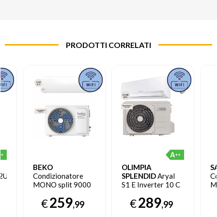
PRODOTTI CORRELATI
BEKO
OLIMPIA
S
2UE
Condizionatore
SPLENDID
Aryal
C
MONO split 9000
S1 E Inverter 10 C
M
2UI
btu Wi-Fi
Climatizzatore
In
259
289
€
€
BEHPC091 +
split system Bianco
A
,99
,99
BEHPC090
+