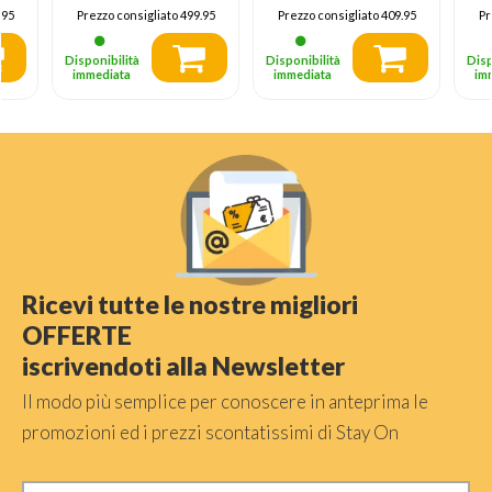
Climatizzatore
A
.95
Prezzo consigliato
499.95
Prezzo consigliato
409.95
Pr
Fisso
Cl
F
Disponibilità
Disponibilità
Disp
immediata
immediata
im
Ricevi tutte le nostre migliori
OFFERTE
iscrivendoti alla Newsletter
Il modo più semplice per conoscere in anteprima le
promozioni ed i prezzi scontatissimi di Stay On