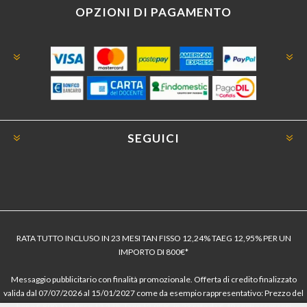
OPZIONI DI PAGAMENTO
SEGUICI
RATA TUTTO INCLUSO IN 23 MESI TAN FISSO 12,24% TAEG 12,95% PER UN
IMPORTO DI 800€*
Messaggio pubblicitario con finalità promozionale. Offerta di credito finalizzato
valida dal 07/07/2026 al 15/01/2027 come da esempio rappresentativo: Prezzo del
bene € 800, Tan fisso 12,24% Taeg 12,95%, in 23 rate da € 40 costi accessori