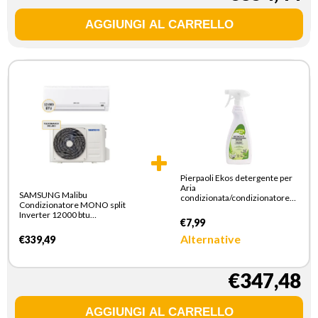
Pierpaoli Ekos detergente per
Aria
SAMSUNG Malibu
condizionata/condizionatore
Condizionatore MONO split
500 ml
Inverter 12000 btu
€7,99
AR12TXHQBWKNEU +
AR12TXHQBWKXEU
Alternative
€339,49
Climatizzatore Fisso
€347,48