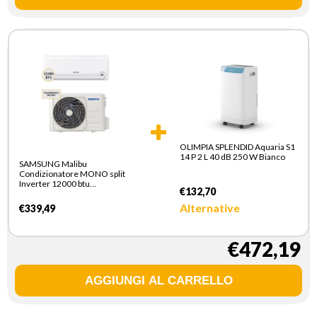
OLIMPIA SPLENDID Aquaria S1
14 P 2 L 40 dB 250 W Bianco
SAMSUNG Malibu
Condizionatore MONO split
Inverter 12000 btu
€132,70
AR12TXHQBWKNEU +
AR12TXHQBWKXEU
Alternative
€339,49
Climatizzatore Fisso
€472,19