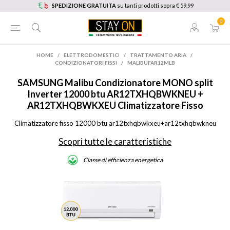
SPEDIZIONE GRATUITA
su tanti prodotti sopra € 59,99
0
HOME
/
ELETTRODOMESTICI
/
TRATTAMENTO ARIA
/
CONDIZIONATORI FISSI
/
MALIBUFAR12MLB
SAMSUNG
Malibu Condizionatore MONO split
Inverter 12000 btu AR12TXHQBWKNEU +
AR12TXHQBWKXEU Climatizzatore Fisso
Climatizzatore fisso 12000 btu ar12txhqbwkxeu+ar12txhqbwkneu
Scopri tutte le caratteristiche
Classe di efficienza energetica