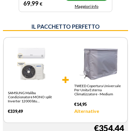
69
,99
€
Maggiori info
IL PACCHETTO PERFETTO
TWEED Copertura Universale
Per Unita Esterna
SAMSUNG Malibu
Climatizzatore - Medium
Condizionatore MONO split
Inverter 12000 btu
€14,95
AR12TXHQBWKNEU +
AR12TXHQBWKXEU
Alternative
€339,49
Climatizzatore Fisso
€354,44