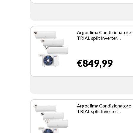
Argoclima Condizionatore
TRIAL split Inverter
9000+9000+12000btu Wi-
CLIMADESIGN21UE +
CLIMADESIGNM09UI(2) 
€849,99
CLIMADESIGNM12UI
Climatizzatore Fisso
Argoclima Condizionatore
TRIAL split Inverter
9000+9000+12000btu Wi-
CLIMADESIGN21UE +
CLIMADESIGNM09UI(2) 