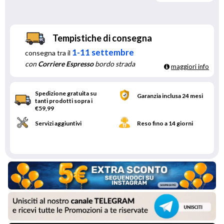
Tempistiche di consegna
1-11 settembre
consegna tra il
con
Corriere Espresso
bordo strada
maggiori info
Spedizione gratuita su
Garanzia inclusa 24 mesi
tanti prodotti sopra i
€59,99
Servizi aggiuntivi
Reso fino a 14 giorni