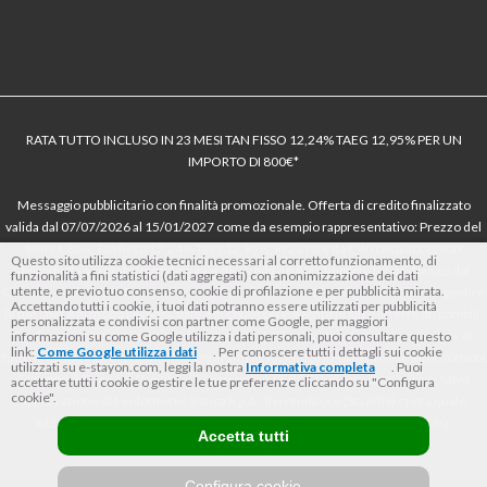
RATA TUTTO INCLUSO IN 23 MESI TAN FISSO 12,24% TAEG 12,95% PER UN
IMPORTO DI 800€*
Messaggio pubblicitario con finalità promozionale. Offerta di credito finalizzato
valida dal 07/07/2026 al 15/01/2027 come da esempio rappresentativo: Prezzo del
bene € 800, Tan fisso 12,24% Taeg 12,95%, in 23 rate da € 40 costi accessori
Questo sito utilizza cookie tecnici necessari al corretto funzionamento, di
dell’offerta azzerati. Importo totale del credito € 800. Importo totale dovuto dal
funzionalità a fini statistici (dati aggregati) con anonimizzazione dei dati
utente, e previo tuo consenso, cookie di profilazione e per pubblicità mirata.
Consumatore € 920. Decorrenza media della prima rata a 90 giorni. Al fine di gestire
Accettando tutti i cookie, i tuoi dati potranno essere utilizzati per pubblicità
le tue spese in modo responsabile e di conoscere eventuali altre offerte disponibili,
personalizzata e condivisi con partner come Google, per maggiori
Findomestic ti ricorda, prima di sottoscrivere il contratto, di prendere visione di
informazioni su come Google utilizza i dati personali, puoi consultare questo
link:
Come Google utilizza i dati
. Per conoscere tutti i dettagli sui cookie
tutte le condizioni economiche e contrattuali, facendo riferimento alle Informazioni
utilizzati su e-stayon.com, leggi la nostra
Informativa completa
. Puoi
Europee di Base sul Credito ai Consumatori (IEBCC) nel percorso online. Salvo
accettare tutti i cookie o gestire le tue preferenze cliccando su "Configura
cookie".
approvazione di Findomestic Banca S.p.A.. Il rivenditore (StayON) opera quale
intermediario del credito per Findomestic Banca S.p.A., non in esclusiva.
Accetta tutti
Configura cookie