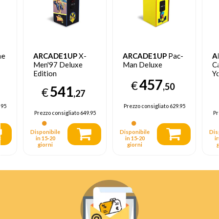
me
ARCADE1UP
X-
ARCADE1UP
Pac-
A
Men'97 Deluxe
Man Deluxe
C
Edition
Y
457
€
,50
541
€
,27
.95
Prezzo consigliato
629.95
Prezzo consigliato
649.95
Pr
Disponibile
Disponibile
Dis
in 15‑20
in 15‑20
i
giorni
giorni