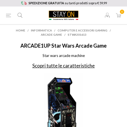
SPEDIZIONE GRATUITA
su tanti prodotti sopra € 59,99
0
HOME
/
INFORMATICA
/
COMPUTER E ACCESSORI GAMING
/
ARCADE GAME
/
STWA301613
ARCADE1UP
Star Wars Arcade Game
Star wars arcade machine
Scopri tutte le caratteristiche