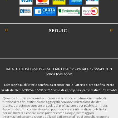
SEGUICI
RATA TUTTO INCLUSO IN 23 MESI TAN FISSO 12,24% TAEG 12,95% PER UN
IMPORTO DI 800€*
Messaggio pubblicitario con finalità promozionale. Offerta di credito finalizzato
valida dal 07/07/2026 al 15/01/2027 come da esempio rappresentativo: Prezzo del
bene € 800, Tan fisso 12,24% Taeg 12,95%, in 23 rate da € 40 costi accessori
Questo sito utilizza cookie tecnici necessari al corretto funzionamento, di
dell’offerta azzerati. Importo totale del credito € 800. Importo totale dovuto dal
funzionalità a fini statistici (dati aggregati) con anonimizzazione dei dati
utente, e previo tuo consenso, cookie di profilazione e per pubblicità mirata.
Consumatore € 920. Decorrenza media della prima rata a 90 giorni. Al fine di gestire
Accettando tutti i cookie, i tuoi dati potranno essere utilizzati per pubblicità
le tue spese in modo responsabile e di conoscere eventuali altre offerte disponibili,
personalizzata e condivisi con partner come Google, per maggiori
Findomestic ti ricorda, prima di sottoscrivere il contratto, di prendere visione di
informazioni su come Google utilizza i dati personali, puoi consultare questo