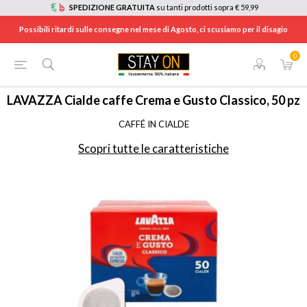
SPEDIZIONE GRATUITA
su tanti prodotti sopra € 59,99
Possibili ritardi sulle consegne nel mese di Agosto, ci scusiamo per il disagio
0
HOME
/
CAFFE'
/
CIALDE E CAPSULE CAFFÈ
/
CIALDE CAFFÈ
/
3931
LAVAZZA
Cialde caffe Crema e Gusto Classico, 50 pz
CAFFÉ IN CIALDE
Scopri tutte le caratteristiche