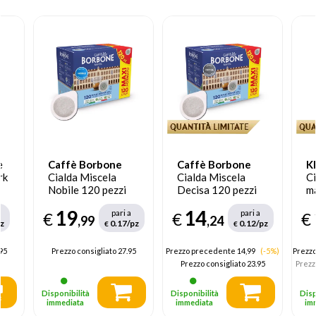
e
Caffè Borbone
Caffè Borbone
K
rk
Cialda Miscela
Cialda Miscela
Ci
Nobile 120 pezzi
Decisa 120 pezzi
m
1
19
14
pari a
pari a
€
€
€
,99
,24
z
0.17/pz
0.12/pz
€
€
95
Prezzo consigliato
27.95
Prezzo precedente 14,99
(-5%)
Prezz
Prezzo consigliato
23.95
Prezz
Disponibilità
Disponibilità
Disp
immediata
immediata
im