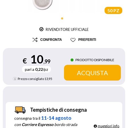
50 PZ
RIVENDITORE UFFICIALE
CONFRONTA
PREFERITI
10
€
PRODOTTO DISPONIBILE
,99
pari a
0,22
/pz
Prezzo consigliato
13,95
Tempistiche di consegna
11-14 agosto
consegna tra il
con
Corriere Espresso
bordo strada
maggiori info