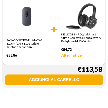
MELICONI HP Digital Smart
Cuffie Con cavo e senza cavo A
PANASONIC KX-TU446EXG
Padiglione MUSICA Nero
6,1 cm (2.4") 110 g Grigio
Telefono per anziani
€54,72
Alternative
€58,86
€113,58