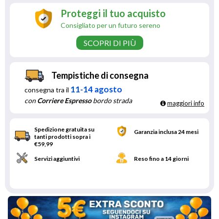
Proteggi il tuo acquisto
Consigliato per un futuro sereno
SCOPRI DI PIÙ
Tempistiche di consegna
11-14 agosto
consegna tra il
con
Corriere Espresso
bordo strada
maggiori info
Spedizione gratuita su
Garanzia inclusa 24 mesi
tanti prodotti sopra i
€59,99
Servizi aggiuntivi
Reso fino a 14 giorni