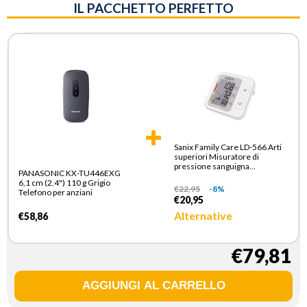
IL PACCHETTO PERFETTO
Sanix Family Care LD-566 Arti
superiori Misuratore di
pressione sanguigna
PANASONIC KX-TU446EXG
automatico
6,1 cm (2.4") 110 g Grigio
€
22,95
-8%
Telefono per anziani
€20,95
Alternative
€58,86
€79,81