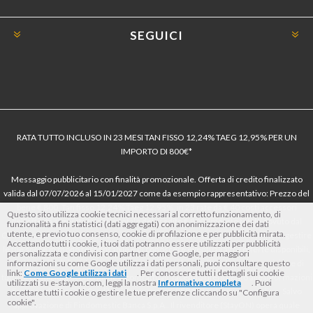
SEGUICI
RATA TUTTO INCLUSO IN 23 MESI TAN FISSO 12,24% TAEG 12,95% PER UN
IMPORTO DI 800€*
Messaggio pubblicitario con finalità promozionale. Offerta di credito finalizzato
valida dal 07/07/2026 al 15/01/2027 come da esempio rappresentativo: Prezzo del
bene € 800, Tan fisso 12,24% Taeg 12,95%, in 23 rate da € 40 costi accessori
Questo sito utilizza cookie tecnici necessari al corretto funzionamento, di
dell’offerta azzerati. Importo totale del credito € 800. Importo totale dovuto dal
funzionalità a fini statistici (dati aggregati) con anonimizzazione dei dati
utente, e previo tuo consenso, cookie di profilazione e per pubblicità mirata.
Consumatore € 920. Decorrenza media della prima rata a 90 giorni. Al fine di gestire
Accettando tutti i cookie, i tuoi dati potranno essere utilizzati per pubblicità
le tue spese in modo responsabile e di conoscere eventuali altre offerte disponibili,
personalizzata e condivisi con partner come Google, per maggiori
Findomestic ti ricorda, prima di sottoscrivere il contratto, di prendere visione di
informazioni su come Google utilizza i dati personali, puoi consultare questo
link:
Come Google utilizza i dati
. Per conoscere tutti i dettagli sui cookie
tutte le condizioni economiche e contrattuali, facendo riferimento alle Informazioni
utilizzati su e-stayon.com, leggi la nostra
Informativa completa
. Puoi
Europee di Base sul Credito ai Consumatori (IEBCC) nel percorso online. Salvo
accettare tutti i cookie o gestire le tue preferenze cliccando su "Configura
cookie".
approvazione di Findomestic Banca S.p.A.. Il rivenditore (StayON) opera quale