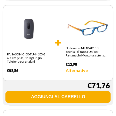
Bullonerie ML18AP150
occhiali di moda Unisex
PANASONIC KX-TU446EXG
Rettangolo Montatura piena
6,1 cm (2.4") 110 g Grigio
Blu
Telefono per anziani
€12,90
Alternative
€58,86
€71,76