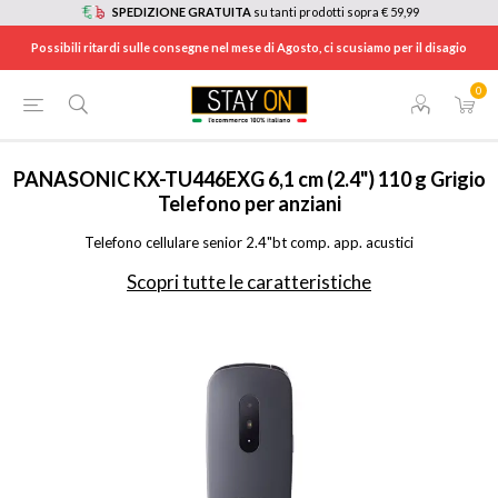
SPEDIZIONE GRATUITA
su tanti prodotti sopra € 59,99
Possibili ritardi sulle consegne nel mese di Agosto, ci scusiamo per il disagio
0
HOME
/
TELEFONIA
/
SMARTPHONE E CELLULARI
/
CELLULARI E SENIOR PHONE
/
KXTU446EXG
PANASONIC
KX-TU446EXG 6,1 cm (2.4") 110 g Grigio
Telefono per anziani
Telefono cellulare senior 2.4"bt comp. app. acustici
Scopri tutte le caratteristiche