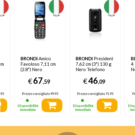
BRONDI
Amico
BRONDI
President
B
cm
Favoloso 7,11 cm
7,62 cm (3") 130 g
4 
(2.8") Nero
Nero Telefono
N
Telefono di livello
cellulare basico
ce
67
46
€
€
base
,59
,09
.95
Prezzo consigliato
99.95
Prezzo consigliato
71.95
P
Disponibilità
Disponibilità
Disp
immediata
immediata
im