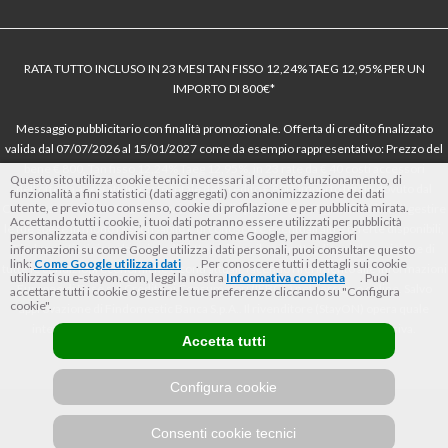
RATA TUTTO INCLUSO IN 23 MESI TAN FISSO 12,24% TAEG 12,95% PER UN
IMPORTO DI 800€*
Messaggio pubblicitario con finalità promozionale. Offerta di credito finalizzato
valida dal 07/07/2026 al 15/01/2027 come da esempio rappresentativo: Prezzo del
bene € 800, Tan fisso 12,24% Taeg 12,95%, in 23 rate da € 40 costi accessori
Questo sito utilizza cookie tecnici necessari al corretto funzionamento, di
dell’offerta azzerati. Importo totale del credito € 800. Importo totale dovuto dal
funzionalità a fini statistici (dati aggregati) con anonimizzazione dei dati
utente, e previo tuo consenso, cookie di profilazione e per pubblicità mirata.
Consumatore € 920. Decorrenza media della prima rata a 90 giorni. Al fine di gestire
Accettando tutti i cookie, i tuoi dati potranno essere utilizzati per pubblicità
le tue spese in modo responsabile e di conoscere eventuali altre offerte disponibili,
personalizzata e condivisi con partner come Google, per maggiori
Findomestic ti ricorda, prima di sottoscrivere il contratto, di prendere visione di
informazioni su come Google utilizza i dati personali, puoi consultare questo
link:
Come Google utilizza i dati
. Per conoscere tutti i dettagli sui cookie
tutte le condizioni economiche e contrattuali, facendo riferimento alle Informazioni
utilizzati su e-stayon.com, leggi la nostra
Informativa completa
. Puoi
Europee di Base sul Credito ai Consumatori (IEBCC) nel percorso online. Salvo
accettare tutti i cookie o gestire le tue preferenze cliccando su "Configura
cookie".
approvazione di Findomestic Banca S.p.A.. Il rivenditore (StayON) opera quale
intermediario del credito per Findomestic Banca S.p.A., non in esclusiva.
Accetta tutti
Configura cookie
Consenti cookie tecnici