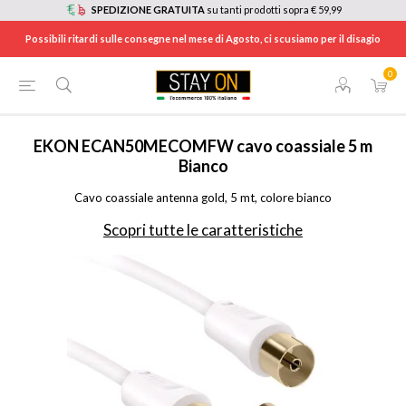
SPEDIZIONE GRATUITA
su tanti prodotti sopra € 59,99
Possibili ritardi sulle consegne nel mese di Agosto, ci scusiamo per il disagio
0
HOME
/
TELEFONIA
/
ACCESSORI TELEFONIA
/
CAVI E CONNETTORI TELEFONIA
/
ECAN50MECOMFW
EKON
ECAN50MECOMFW cavo coassiale 5 m
Bianco
Cavo coassiale antenna gold, 5 mt, colore bianco
Scopri tutte le caratteristiche