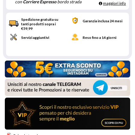
con
Corriere Espresso
bordo strada
maggiori info
Spedizione gratuita su
Garanzia inclusa 24 mesi
tanti prodotti sopra i
€59,99
Servizi aggiuntivi
Reso fino a 14 giorni