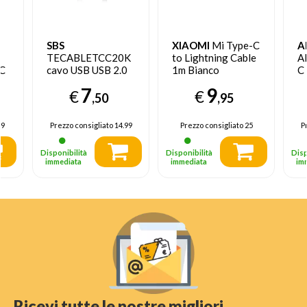
SBS
XIAOMI
Mi Type-C
A
B
TECABLETCC20K
to Lightning Cable
A
 C
cavo USB USB 2.0
1m Bianco
C
1,5 m USB C Nero
7
9
€
€
,50
,95
99
Prezzo consigliato
14.99
Prezzo consigliato
25
P
Disponibilità
Disponibilità
Disp
immediata
immediata
im
Ricevi tutte le nostre migliori