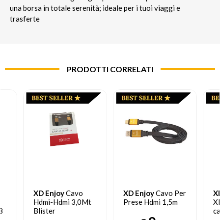
una borsa in totale serenità; ideale per i tuoi viaggi e
trasferte
PRODOTTI CORRELATI
XD Enjoy
Cavo
XD Enjoy
Cavo Per
X
Hdmi-Hdmi 3,0Mt
Prese Hdmi 1,5m
X
8
Blister
ca
XD30ME038
m