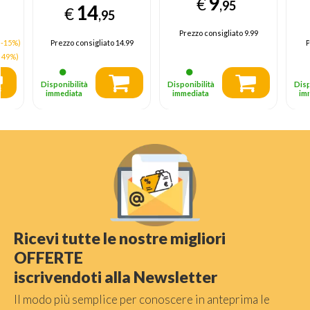
9
€
,95
14
€
,95
Prezzo consigliato
9.99
(-15%)
Prezzo consigliato
14.99
P
-49%)
Disponibilità
Disponibilità
Disp
immediata
immediata
im
Ricevi tutte le nostre migliori
OFFERTE
iscrivendoti alla Newsletter
Il modo più semplice per conoscere in anteprima le