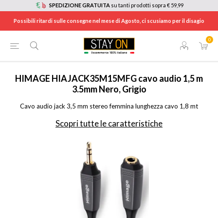
SPEDIZIONE GRATUITA
su tanti prodotti sopra € 59,99
Possibili ritardi sulle consegne nel mese di Agosto, ci scusiamo per il disagio
0
HOME
/
TV E HOME CINEMA
/
ACCESSORI TV
/
CAVI E CONNETTORI VIDEO
/
HIAJACK35M15MFG
HIMAGE
HIAJACK35M15MFG cavo audio 1,5 m
3.5mm Nero, Grigio
Cavo audio jack 3,5 mm stereo femmina lunghezza cavo 1,8 mt
Scopri tutte le caratteristiche