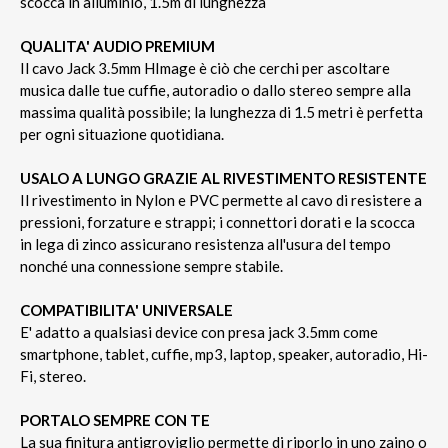
scocca in alluminio, 1.5m di lunghezza
QUALITA' AUDIO PREMIUM
Il cavo Jack 3.5mm HImage è ciò che cerchi per ascoltare
musica dalle tue cuffie, autoradio o dallo stereo sempre alla
massima qualità possibile; la lunghezza di 1.5 metri è perfetta
per ogni situazione quotidiana.
USALO A LUNGO GRAZIE AL RIVESTIMENTO RESISTENTE
Il rivestimento in Nylon e PVC permette al cavo di resistere a
pressioni, forzature e strappi; i connettori dorati e la scocca
in lega di zinco assicurano resistenza all'usura del tempo
nonché una connessione sempre stabile.
COMPATIBILITA' UNIVERSALE
E' adatto a qualsiasi device con presa jack 3.5mm come
smartphone, tablet, cuffie, mp3, laptop, speaker, autoradio, Hi-
Fi, stereo.
PORTALO SEMPRE CON TE
La sua finitura antigroviglio permette di riporlo in uno zaino o