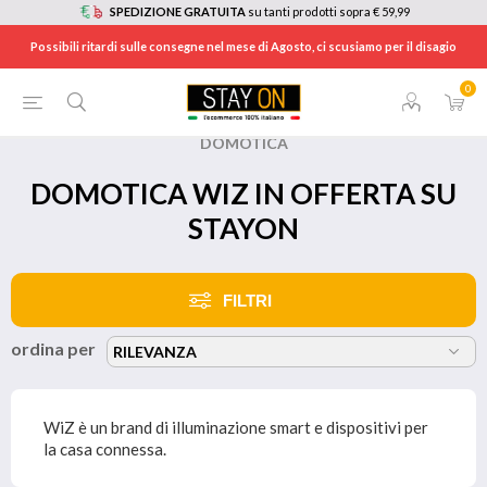
SPEDIZIONE GRATUITA
su tanti prodotti sopra € 59,99
Possibili ritardi sulle consegne nel mese di Agosto, ci scusiamo per il disagio
0
HOME
/
BRANDS
/
WIZ
/
RETI E CONNETTIVITÁ
/
DOMOTICA
DOMOTICA WIZ IN OFFERTA SU
STAYON
FILTRI
ordina per
WiZ è un brand di illuminazione smart e dispositivi per
la casa connessa.