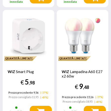
immediata
immediata
WiZ
Smart Plug
WiZ
Lampadina A60 E27
x2 60w
5
€
,98
9
€
,48
Prezzo precedente 9,56
(-37%)
Prezzo consigliato
11,95
Prezzo precedente 15,16
(-37%)
(-49%)
Prezzo consigliato
18,95
(-49%)