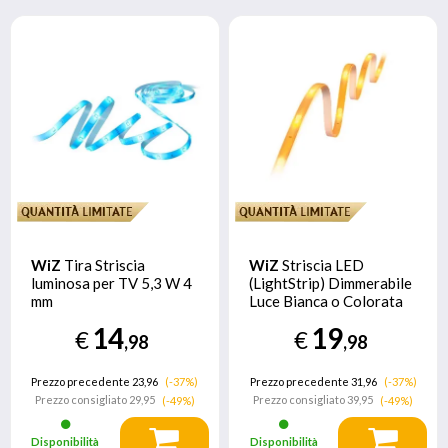
WiZ
Tira Striscia
WiZ
Striscia LED
luminosa per TV 5,3 W 4
(LightStrip) Dimmerabile
mm
Luce Bianca o Colorata
14
19
€
€
,98
,98
Prezzo precedente 23,96
(-37%)
Prezzo precedente 31,96
(-37%)
Prezzo consigliato
29,95
Prezzo consigliato
39,95
(-49%)
(-49%)
Disponibilità
Disponibilità