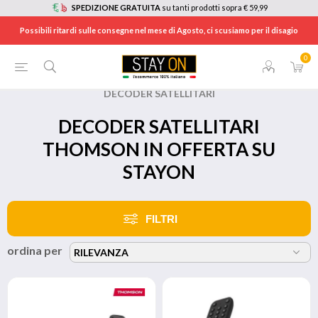
SPEDIZIONE GRATUITA
su tanti prodotti sopra € 59,99
Possibili ritardi sulle consegne nel mese di Agosto, ci scusiamo per il disagio
0
HOME
/
BRANDS
/
THOMSON
/
DECODER
/
DECODER SATELLITARI
DECODER SATELLITARI
THOMSON IN OFFERTA SU
STAYON
FILTRI
ordina per