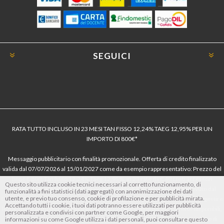
SEGUICI
RATA TUTTO INCLUSO IN 23 MESI TAN FISSO 12,24% TAEG 12,95% PER UN
IMPORTO DI 800€*
Messaggio pubblicitario con finalità promozionale. Offerta di credito finalizzato
valida dal 07/07/2026 al 15/01/2027 come da esempio rappresentativo: Prezzo del
bene € 800, Tan fisso 12,24% Taeg 12,95%, in 23 rate da € 40 costi accessori
Questo sito utilizza cookie tecnici necessari al corretto funzionamento, di
dell’offerta azzerati. Importo totale del credito € 800. Importo totale dovuto dal
funzionalità a fini statistici (dati aggregati) con anonimizzazione dei dati
utente, e previo tuo consenso, cookie di profilazione e per pubblicità mirata.
Consumatore € 920. Decorrenza media della prima rata a 90 giorni. Al fine di gestire
Accettando tutti i cookie, i tuoi dati potranno essere utilizzati per pubblicità
le tue spese in modo responsabile e di conoscere eventuali altre offerte disponibili,
personalizzata e condivisi con partner come Google, per maggiori
Findomestic ti ricorda, prima di sottoscrivere il contratto, di prendere visione di
informazioni su come Google utilizza i dati personali, puoi consultare questo