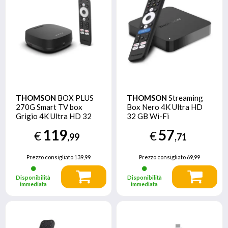
THOMSON
BOX PLUS
THOMSON
Streaming
270G Smart TV box
Box Nero 4K Ultra HD
Grigio 4K Ultra HD 32
32 GB Wi-Fi
GB Wi-Fi Collegamento
Collegamento ethernet
119
57
€
€
ethernet LAN
LAN
,99
,71
Prezzo consigliato
139,99
Prezzo consigliato
69,99
Disponibilità
Disponibilità
immediata
immediata