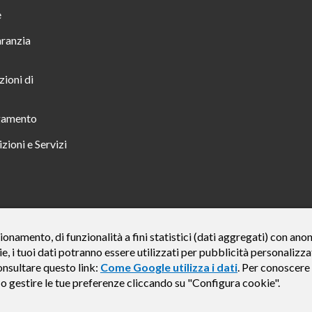
e
aranzia
zioni di
gamento
zioni e Servizi
 TUTTO INCLUSO IN 23 MESI TAN FISSO 12,24% TAEG 12,95% PER UN IMPORTO DI 
ionamento, di funzionalità a fini statistici (dati aggregati) con an
ie, i tuoi dati potranno essere utilizzati per pubblicità personali
credito finalizzato valida dal 07/07/2026 al 15/01/2027 come da esempio rappresentat
e del credito € 800. Importo totale dovuto dal Consumatore € 920. Decorrenza media del
onsultare questo link:
Come Google utilizza i dati
. Per conoscere 
, Findomestic ti ricorda, prima di sottoscrivere il contratto, di prendere visione di tu
e o gestire le tue preferenze cliccando su "Configura cookie".
i (IEBCC) nel percorso online. Salvo approvazione di Findomestic Banca S.p.A.. Il ri
Findomestic Banca S.p.A., non in esclusiva.