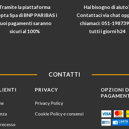
Tramite la piattaforma
Hai bisogno di aiuto
pta Spa di BNP PARIBAS i
Contattaci via chat op
tuoi pagamenti saranno
chiamaci: 051-19873
sicuri al 100%
tutti i giorni h24
CONTATTI
LIENTI
PRIVACY
OPZIONI D
PAGAMEN
ine
Privacy Policy
enza
Cookie Policy e consensi
i recesso