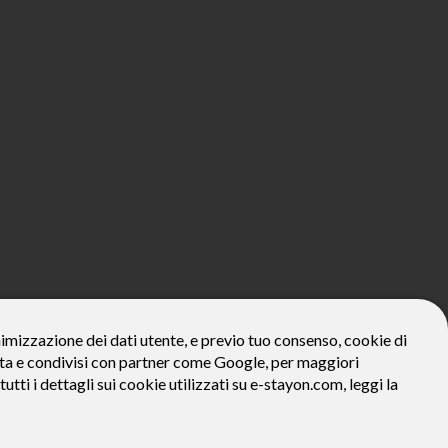
800€*
onimizzazione dei dati utente, e previo tuo consenso, cookie di
zzata e condivisi con partner come Google, per maggiori
ivo: Prezzo del bene € 800, Tan fisso 12,24% Taeg 12,95%, in 23
la prima rata a 90 giorni. Al fine di gestire le tue spese in modo
tutti i dettagli sui cookie utilizzati su e-stayon.com, leggi la
tte le condizioni economiche e contrattuali, facendo riferimento
venditore (StayON) opera quale intermediario del credito per