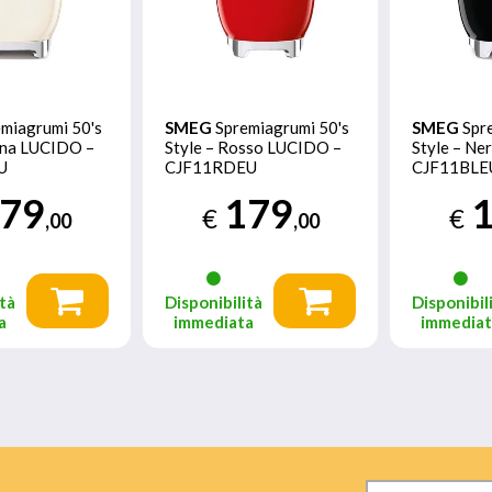
miagrumi 50's
SMEG
Spremiagrumi 50's
SMEG
Spr
nna LUCIDO –
Style – Rosso LUCIDO –
Style – N
U
CJF11RDEU
CJF11BLE
79
179
€
€
,00
,00
tà
Disponibilità
Disponibil
a
immediata
immedia