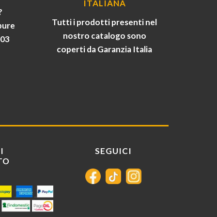
ITALIANA
?
Tutti i prodotti presenti nel
pure
nostro catalogo sono
903
coperti da Garanzia Italia
I
SEGUICI
TO