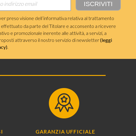
ver preso visione dell’informativa relativa al trattamento
i effettuato da parte del Titolare e acconsento a ricevere
ivo e promozionale inerente alle attività, a servizi, a
roposti attraverso il nostro servizio di newsletter
(leggi
acy)
.
I
GARANZIA UFFICIALE