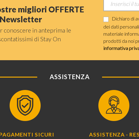
nostre migliori OFFERTE
a Newsletter
Dichiaro di a
dei dati personal
r conoscere in anteprima le
materiale informat
scontatissimi di Stay On
prodotti da noi p
informativa priv
ASSISTENZA
PAGAMENTI SICURI
ASSISTENZA - RES