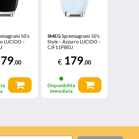
emiagrumi 50's
SMEG
Spremiagrumi 50's
ero LUCIDO –
Style – Azzurro LUCIDO –
U
CJF11PBEU
179
179
€
,00
,00
ità
Disponibilità
ta
immediata