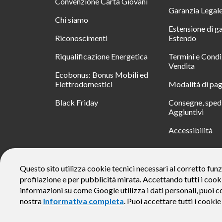
Convenzione Carta Giovani
Garanzia Legal
Chi siamo
Estensione di g
Riconoscimenti
Estendo
Riqualificazione Energetica
Termini e Condi
Vendita
Ecobonus: Bonus Mobili ed
Elettrodomestici
Modalità di pa
Black Friday
Consegne, spedi
Aggiuntivi
Accessibilità
RATA
Questo sito utilizza cookie tecnici necessari al corretto funz
profilazione e per pubblicità mirata. Accettando tutti i cook
Messaggio pubblicitario con finalità promozionale. Offerta di 
rate da € 40 costi accessori dell’offerta azzerati. Importo total
informazioni su come Google utilizza i dati personali, puoi c
responsabile e di conoscere eventuali altre offerte disponibili
nostra
Informativa completa
. Puoi accettare tutti i cooki
alle Informazioni Europee di Base sul Credito ai Consumator