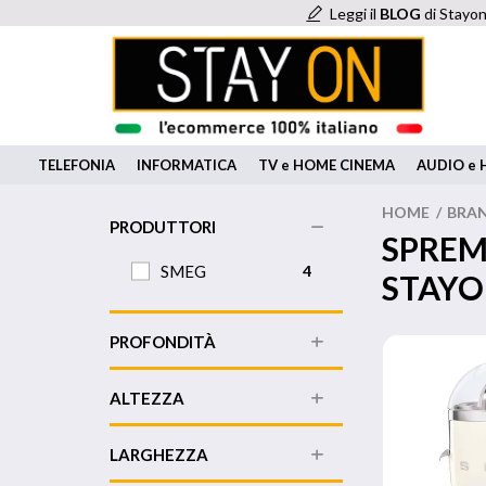
Leggi il
BLOG
di Stayon
TELEFONIA
INFORMATICA
TV e HOME CINEMA
AUDIO e H
HOME
/
BRA
PRODUTTORI
SPREM
SMEG
4
STAY
PROFONDITÀ
ALTEZZA
LARGHEZZA