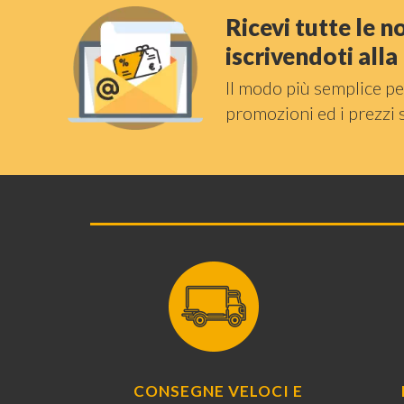
Ricevi tutte le 
iscrivendoti all
Il modo più semplice pe
promozioni ed i prezzi 
CONSEGNE VELOCI E