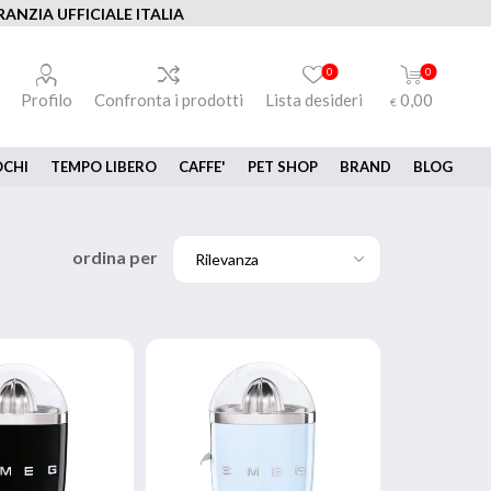
ANZIA UFFICIALE ITALIA
0
0
Profilo
Confronta i prodotti
Lista desideri
0,00
€
OCHI
TEMPO LIBERO
CAFFE'
PET SHOP
BRAND
BLOG
ordina per