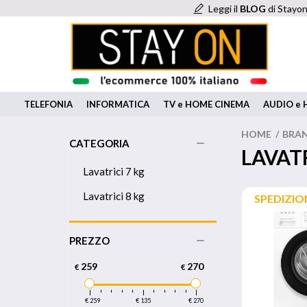
Leggi il
BLOG
di Stayon
TELEFONIA
INFORMATICA
TV e HOME CINEMA
AUDIO e H
HOME
/
BRA
CATEGORIA
LAVAT
Lavatrici 7 kg
Lavatrici 8 kg
SPEDIZIO
PREZZO
259
270
€
€
€ 259
€ 135
€ 270