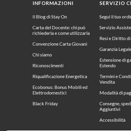
INFORMAZIONI
SERVIZIO C
Il Blog di Stay On
Segui il tuo ord
Carta del Docente: chi può
Servizio Assist
richiederla e come utilizzarla
Resi e Diritto d
Convenzione Carta Giovani
Garanzia Legal
Chi siamo
Estensione di g
Riconoscimenti
Estendo
Riqualificazione Energetica
Termini e Condi
Vendita
Ecobonus: Bonus Mobili ed
Elettrodomestici
Modalità di pa
Black Friday
Consegne, spedi
Aggiuntivi
Accessibilità