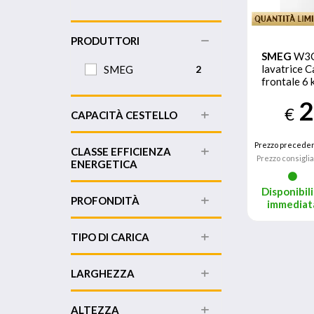
PRODUTTORI
SMEG
W3
lavatrice 
SMEG
2
frontale 6
Giri/min Bi
2
€
CAPACITÀ CESTELLO
Prezzo preceden
CLASSE EFFICIENZA
Prezzo consigli
ENERGETICA
Disponibili
PROFONDITÀ
immediat
TIPO DI CARICA
LARGHEZZA
ALTEZZA