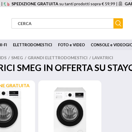
 |
SPEDIZIONE GRATUITA
su tanti prodotti sopra € 59,99 |
GAR
I-FI
ELETTRODOMESTICI
FOTO e VIDEO
CONSOLE e VIDEOGI
NDS
/
SMEG
/
GRANDI ELETTRODOMESTICI
/
LAVATRICI
RICI SMEG IN OFFERTA SU STA
NE GRATUITA