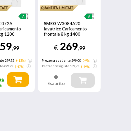
C072A
SMEG
W3084A20
Caricamento
lavatrice Caricamento
 kg 1200
frontale 8 kg 1400
anco
Giri/min Bianco
59
269
€
,99
,99
te 299,95
(-13%)
Prezzo precedente 299,00
(-9%)
ato
499,95
Prezzo consigliato
539,95
(-47%)
(-49%)
tà
Esaurito
a