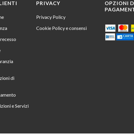
LIENTI
PRIVACY
OPZIONI D
PAGAMEN
ine
Privacy Policy
enza
Cookie Policy e consensi
i recesso
e
aranzia
zioni di
gamento
zioni e Servizi