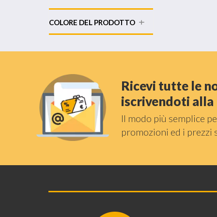
COLORE DEL PRODOTTO
Ricevi tutte le 
iscrivendoti all
Il modo più semplice pe
promozioni ed i prezzi 