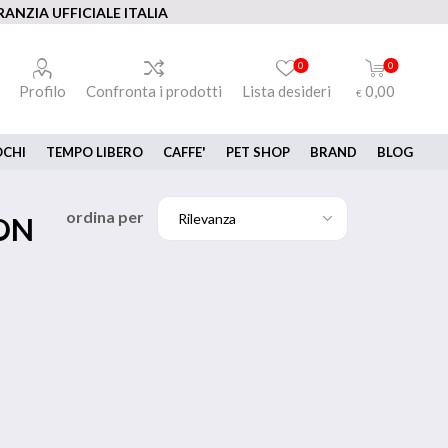
ANZIA UFFICIALE ITALIA
0
0
Profilo
Confronta i prodotti
Lista desideri
0,00
€
OCHI
TEMPO LIBERO
CAFFE'
PET SHOP
BRAND
BLOG
ordina per
YON