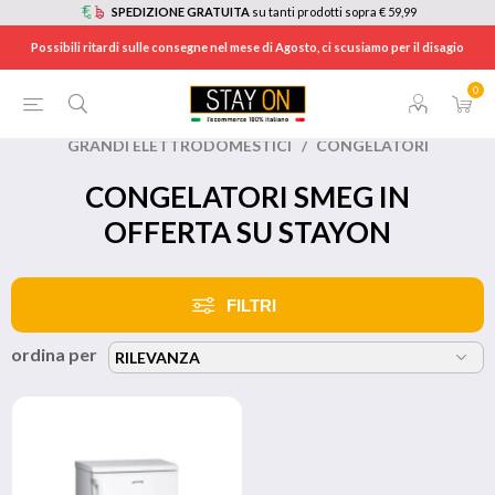
SPEDIZIONE GRATUITA
su tanti prodotti sopra € 59,99
Possibili ritardi sulle consegne nel mese di Agosto, ci scusiamo per il disagio
0
HOME
/
BRANDS
/
SMEG
/
GRANDI ELETTRODOMESTICI
/
CONGELATORI
CONGELATORI SMEG IN
OFFERTA SU STAYON
FILTRI
ordina per