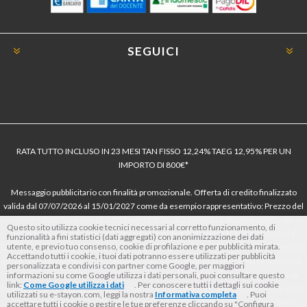
SEGUICI
RATA TUTTO INCLUSO IN 23 MESI TAN FISSO 12,24% TAEG 12,95% PER UN
IMPORTO DI 800€*
Messaggio pubblicitario con finalità promozionale. Offerta di credito finalizzato
valida dal 07/07/2026 al 15/01/2027 come da esempio rappresentativo: Prezzo del
bene € 800, Tan fisso 12,24% Taeg 12,95%, in 23 rate da € 40 costi accessori
Questo sito utilizza cookie tecnici necessari al corretto funzionamento, di
dell’offerta azzerati. Importo totale del credito € 800. Importo totale dovuto dal
funzionalità a fini statistici (dati aggregati) con anonimizzazione dei dati
utente, e previo tuo consenso, cookie di profilazione e per pubblicità mirata.
Consumatore € 920. Decorrenza media della prima rata a 90 giorni. Al fine di gestire
Accettando tutti i cookie, i tuoi dati potranno essere utilizzati per pubblicità
le tue spese in modo responsabile e di conoscere eventuali altre offerte disponibili,
personalizzata e condivisi con partner come Google, per maggiori
Findomestic ti ricorda, prima di sottoscrivere il contratto, di prendere visione di
informazioni su come Google utilizza i dati personali, puoi consultare questo
link:
Come Google utilizza i dati
. Per conoscere tutti i dettagli sui cookie
tutte le condizioni economiche e contrattuali, facendo riferimento alle Informazioni
utilizzati su e-stayon.com, leggi la nostra
Informativa completa
. Puoi
Europee di Base sul Credito ai Consumatori (IEBCC) nel percorso online. Salvo
accettare tutti i cookie o gestire le tue preferenze cliccando su "Configura