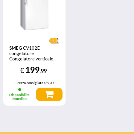
SMEG
CV102E
congelatore
Congelatore verticale
Libera installazione 95 L
199
€
E Bianco
,99
Prezzo consigliato
439,00
Disponibilità
immediata