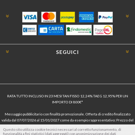
SEGUICI
RATA TUTTO INCLUSO IN 23 MESI TAN FISSO 12,24% TAEG 12,95% PER UN
IMPORTO DI 800€*
Messaggio pubblicitario con finalità promozionale. Offerta di credito finalizzato
valida dal 07/07/2026 al 15/01/2027 come da esempio rappresentativo: Prezzo del
bene € 800, Tan fisso 12,24% Taeg 12,95%, in 23 rate da € 40 costi accessori
Questo sito utilizza cookie tecnici necessari al corretto funzionamento, di
dell’offerta azzerati. Importo totale del credito € 800. Importo totale dovuto dal
funzionalità a fini statistici (dati aggregati) con anonimizzazione dei dati