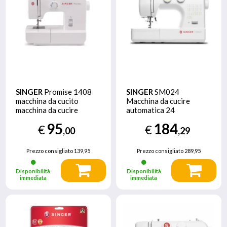
SINGER
Promise 1408
SINGER
SM024
macchina da cucito
Macchina da cucire
macchina da cucire
automatica 24
automatica 14
operazioni Bianco, Verde
95
184
€
€
operazioni braccio libero
,00
,29
Prezzo consigliato
139,95
Prezzo consigliato
289,95
Disponibilità
Disponibilità
immediata
immediata