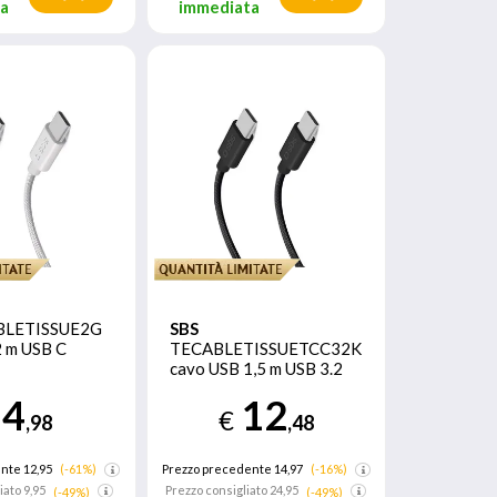
ta
immediata
BLETISSUE2G
SBS
2 m USB C
TECABLETISSUETCC32K
cavo USB 1,5 m USB 3.2
Gen 2 (3.1 Gen 2) USB C
4
12
Nero
€
,98
,48
nte 12,95
(-61%)
Prezzo precedente 14,97
(-16%)
iato
9,95
Prezzo consigliato
24,95
(-49%)
(-49%)