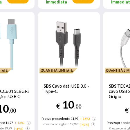
a
immediata
immedia
SBS
Cavo dati USB 3.0 -
SBS
TECA
CC6015LBGRS
Type-C
cavo USB 
,5 m USB C
Grigio
10
€
10
,00
€
,00
Prezzo precedente 11,97
(-16%)
nte 11,97
(-16%)
Prezzo precede
Prezzo consigliato
19,99
(-49%)
ato
19,99
Prezzo consigl
(-49%)