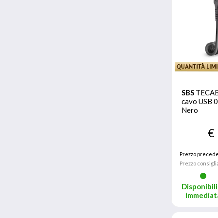
SBS
TECA
cavo USB 0
Nero
€
Prezzo precede
Prezzo consigli
Disponibili
immediat