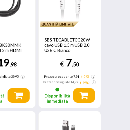
SBS
TECABLETCC20W
I8K30MMK
cavo USB 1,5 m USB 2.0
I 3 m HDMI
USB C Bianco
andard) Nero
19
7
€
,98
,50
sigliato
39,95
Prezzo precedente 7,91
(-5%)
Prezzo consigliato
14,99
(-49%)
ità
Disponibilità
ta
immediata