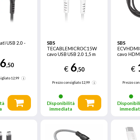
ati USB 2.0 -
SBS
SBS
TECABLEMICROC15W
ECVHDM
cavo USB USB 2.0 1,5 m
cavo HDM
6
USB A USB C Bianco
tipo A (St
6
,50
€
€
,50
igliato
12,99
Prezzo consigliato
12,99
Prezzo con
tà
Disponibilità
Disponibil
a
immediata
immedia