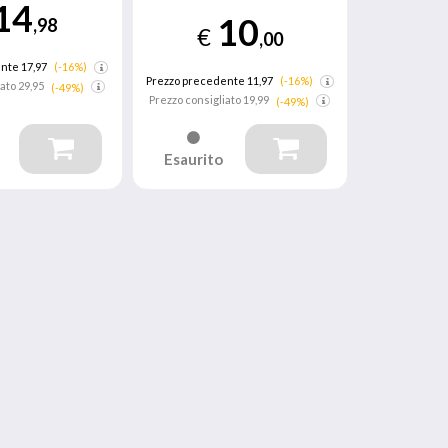
14
10
,98
€
,00
nte 17,97
(-16%)
Prezzo precedente 11,97
(-16%)
iato
29,95
(-49%)
Prezzo consigliato
19,99
(-49%)
Esaurito