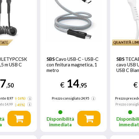
BLETYPCCSK
SBS
Cavo USB-C - USB-C
SBS
TECA
,5 m USB C
con finitura magnetica, 1
cavo USB U
metro
USB C Bia
7
14
€
€
,50
,95
nte 8,97
(-16%)
Prezzo consigliato
24,95
Prezzo preced
ato
14,99
Prezzo consigl
(-49%)
tà
Disponibilità
Disponibil
a
immediata
immedia