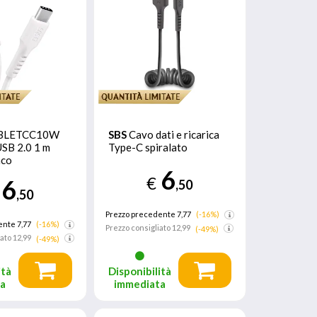
BLETCC10W
SBS
Cavo dati e ricarica
SB 2.0 1 m
Type-C spiralato
nco
6
€
6
,50
,50
Prezzo precedente 7,77
(-16%)
ente 7,77
(-16%)
Prezzo consigliato
12,99
(-49%)
iato
12,99
(-49%)
ità
Disponibilità
ta
immediata