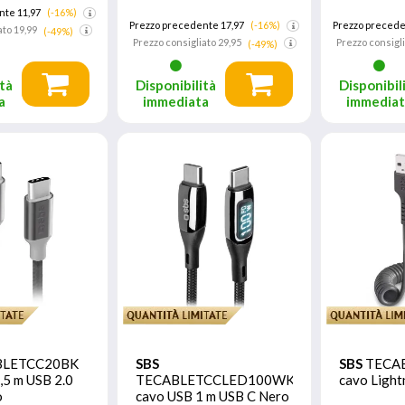
nte 11,97
(-16%)
Prezzo precedente 17,97
(-16%)
Prezzo precede
ato
19,99
(-49%)
Prezzo consigliato
29,95
Prezzo consigl
(-49%)
tà
Disponibilità
Disponibil
a
immediata
immedia
BLETCC20BK
SBS
SBS
TECA
,5 m USB 2.0
TECABLETCCLED100WK
cavo Light
o
cavo USB 1 m USB C Nero