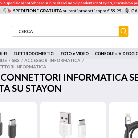
 le spedizioni potrebbero subire ritardi non dipendenti da StayON, ci scusiamo per
 |
SPEDIZIONE GRATUITA
su tanti prodotti sopra € 59,99 |
GA
I-FI
ELETTRODOMESTICI
FOTO e VIDEO
CONSOLE e VIDEOGI
NDS
/
SBS
/
ACCESSORI INFORMATICA
/
ETTORI INFORMATICA
E CONNETTORI INFORMATICA SB
TA SU STAYON