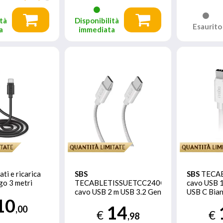
tà
Disponibilità
Esaurito
a
immediata
ti e ricarica
SBS
SBS
TECA
go 3 metri
TECABLETISSUETCC240G
cavo USB 1
cavo USB 2 m USB 3.2 Gen
USB C Bia
10
2 (3.1 Gen 2) USB C Grigio
14
,00
€
€
,98