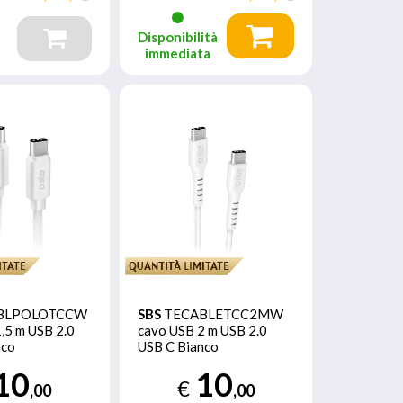
Disponibilità
immediata
BLPOLOTCCW
SBS
TECABLETCC2MW
,5 m USB 2.0
cavo USB 2 m USB 2.0
nco
USB C Bianco
10
10
€
,00
,00