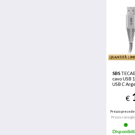
SBS
TECA
cavo USB 1
USB C Arg
€
Prezzo precede
Prezzo consigli
Disponibili