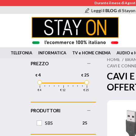
Durante il mese di Agosto
Leggi il
BLOG
di Stayon
TELEFONIA
INFORMATICA
TV e HOME CINEMA
AUDIO e H
HOME
/
BRA
PREZZO
CAVI E CONN
CAVI 
4
25
€
€
OFFER
€ 4
€ 12
€ 25
PRODUTTORI
SBS
25