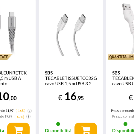
BLEUNRETCK
SBS
SBS
,5 m USB A
TECABLETISSUETCC32G
TECABLE
ento
cavo USB 1,5 m USB 3.2
cavo USB U
Gen 2 (3.1 Gen 2) USB C
USB A USB
10
16
Grigio
€
€
,00
,95
nte 11,97
(-16%)
Prezzo preced
ato
19,99
Prezzo consigl
(-49%)
tà
Disponibilità
Disponibil