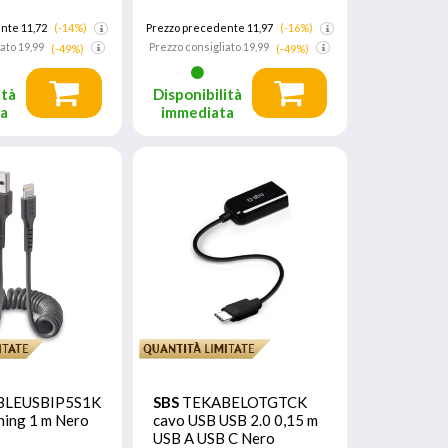
nte 11,72
(-14%)
Prezzo precedente 11,97
(-16%)
iato
19,99
Prezzo consigliato
19,99
(-49%)
(-49%)
ità
Disponibilità
ta
immediata
BLEUSBIP5S1K
SBS
TEKABELOTGTCK
ning 1 m Nero
cavo USB USB 2.0 0,15 m
USB A USB C Nero