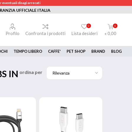
 eventuali disagi arrecati
RANZIA UFFICIALE ITALIA
0
0
Profilo
Confronta i prodotti
Lista desideri
0,00
€
OCHI
TEMPO LIBERO
CAFFE'
PET SHOP
BRAND
BLOG
S IN
ordina per