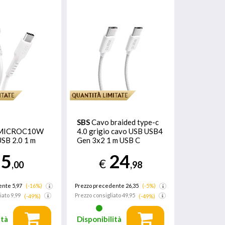
SBS
Cavo braided type-c
MICROC10W
4.0 grigio cavo USB USB4
SB 2.0 1 m
Gen 3x2 1 m USB C
 C Bianco
Bianco
5
24
€
,00
,98
ente 5,97
(-16%)
Prezzo precedente 26,35
(-5%)
iato
9,99
Prezzo consigliato
49,95
(-49%)
(-49%)
ità
Disponibilità