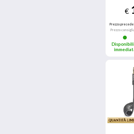
€
Prezzo precede
Prezzo consigli
Disponibili
immediat