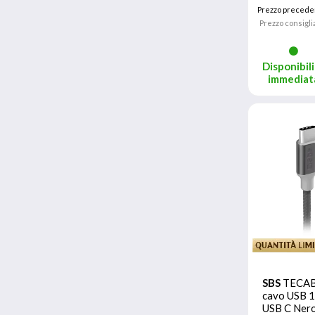
Prezzo precede
Prezzo consigli
Disponibili
immediat
SBS
TECA
cavo USB 1
USB C Ner