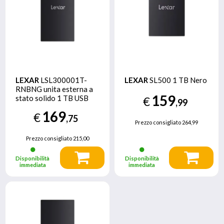
LEXAR
LSL300001T-
LEXAR
SL500 1 TB Nero
RNBNG unita esterna a
159
stato solido 1 TB USB
€
,99
tipo-C 3.2 Gen 2 (3.1 Gen
169
€
2) Nero
,75
Prezzo consigliato
264,99
Prezzo consigliato
215,00
Disponibilità
Disponibilità
immediata
immediata