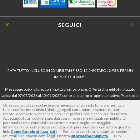
SEGUICI
RATA TUTTO INCLUSO IN 23 MESI TAN FISSO 12,24% TAEG 12,95% PER UN
IMPORTO DI 800€*
Messaggio pubblicitario con finalità promozionale. Offerta di credito finalizzato
valida dal 07/07/2026 al 15/01/2027 come da esempio rappresentativo: Prezzo del
bene € 800, Tan fisso 12,24% Taeg 12,95%, in 23 rate da € 40 costi accessori
Questo sito utilizza cookie tecnici necessari al corretto funzionamento, di
dell’offerta azzerati. Importo totale del credito € 800. Importo totale dovuto dal
funzionalità a fini statistici (dati aggregati) con anonimizzazione dei dati
utente, e previo tuo consenso, cookie di profilazione e per pubblicità mirata.
Consumatore € 920. Decorrenza media della prima rata a 90 giorni. Al fine di gestire
Accettando tutti i cookie, i tuoi dati potranno essere utilizzati per pubblicità
le tue spese in modo responsabile e di conoscere eventuali altre offerte disponibili,
personalizzata e condivisi con partner come Google, per maggiori
Findomestic ti ricorda, prima di sottoscrivere il contratto, di prendere visione di
informazioni su come Google utilizza i dati personali, puoi consultare questo
link:
Come Google utilizza i dati
. Per conoscere tutti i dettagli sui cookie
tutte le condizioni economiche e contrattuali, facendo riferimento alle Informazioni
utilizzati su e-stayon.com, leggi la nostra
Informativa completa
. Puoi
Europee di Base sul Credito ai Consumatori (IEBCC) nel percorso online. Salvo