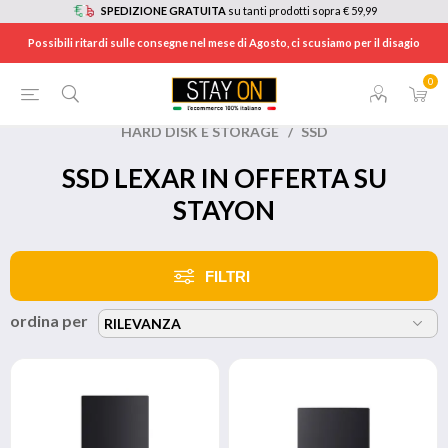
SPEDIZIONE GRATUITA
su tanti prodotti sopra € 59,99
Possibili ritardi sulle consegne nel mese di Agosto, ci scusiamo per il disagio
0
HOME
/
BRANDS
/
LEXAR
/
HARD DISK E STORAGE
/
SSD
SSD LEXAR IN OFFERTA SU
STAYON
FILTRI
ordina per