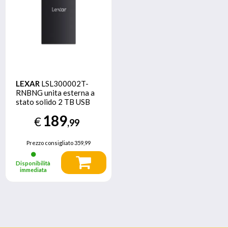
LEXAR
LSL300002T-
RNBNG unita esterna a
stato solido 2 TB USB
tipo-C 3.2 Gen 2 (3.1 Gen
189
€
2) Nero
,99
Prezzo consigliato
359,99
Disponibilità
immediata