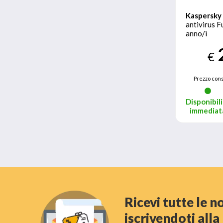
Kaspersky
antivirus Fu
anno/i
€
Prezzo cons
Disponibili
immediat
Ricevi tutte le 
iscrivendoti all