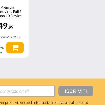
Premium
ntivirus Full 1
anno 10 Device
49
,99
igliato
134,99
ità
ta
ver preso visione dell’informativa relativa al trattamento