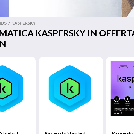
NDS
/
KASPERSKY
MATICA KASPERSKY IN OFFERT
ON
Standard
Kaspersky
Standard
Kaspersky