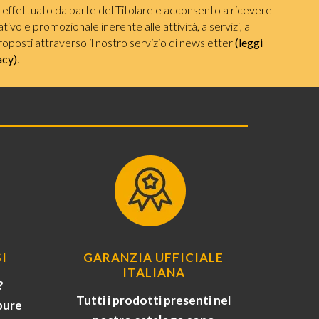
i effettuato da parte del Titolare e acconsento a ricevere
ivo e promozionale inerente alle attività, a servizi, a
roposti attraverso il nostro servizio di newsletter
(leggi
acy)
.
I
GARANZIA UFFICIALE
ITALIANA
?
Tutti i prodotti presenti nel
pure