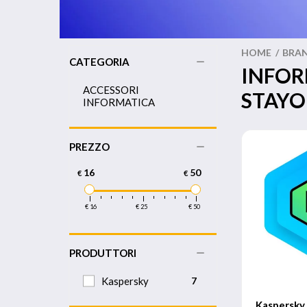
HOME
/
BRA
CATEGORIA
INFOR
ACCESSORI
STAY
INFORMATICA
PREZZO
16
50
€
€
€ 16
€ 25
€ 50
PRODUTTORI
Kaspersky
7
Kaspersky