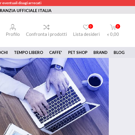
 eventuali disagi arrecati
RANZIA UFFICIALE ITALIA
0
0
Profilo
Confronta i prodotti
Lista desideri
0,00
€
OCHI
TEMPO LIBERO
CAFFE'
PET SHOP
BRAND
BLOG