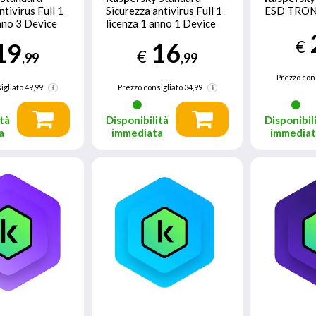
ntivirus Full 1
Sicurezza antivirus Full 1
ESD TRON
nno 3 Device
licenza 1 anno 1 Device
€
19
16
€
,99
,99
Prezzo con
igliato
49,99
Prezzo consigliato
34,99
tà
Disponibilità
Disponibil
a
immediata
immedia