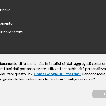
zioni di
gamento
zioni e Servizi
 TUTTO INCLUSO IN 23 MESI TAN FISSO 12,24% TAEG 12,95% PER UN IMPORTO DI 
ionamento, di funzionalità a fini statistici (dati aggregati) con an
ie, i tuoi dati potranno essere utilizzati per pubblicità personali
credito finalizzato valida dal 07/07/2026 al 15/01/2027 come da esempio rappresentat
e del credito € 800. Importo totale dovuto dal Consumatore € 920. Decorrenza media del
onsultare questo link:
Come Google utilizza i dati
. Per conoscere 
, Findomestic ti ricorda, prima di sottoscrivere il contratto, di prendere visione di tu
e o gestire le tue preferenze cliccando su "Configura cookie".
i (IEBCC) nel percorso online. Salvo approvazione di Findomestic Banca S.p.A.. Il ri
Findomestic Banca S.p.A., non in esclusiva.
C