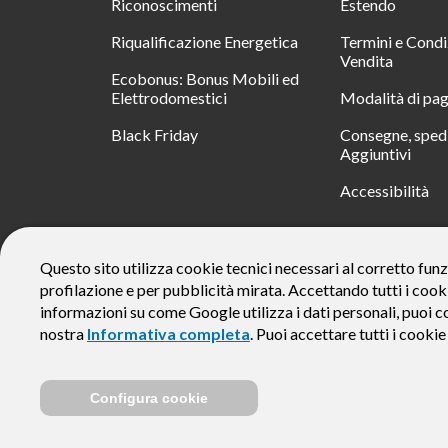
Riconoscimenti
Estendo
Riqualificazione Energetica
Termini e Condi
Vendita
Ecobonus: Bonus Mobili ed
Elettrodomestici
Modalità di pa
Black Friday
Consegne, spedi
Aggiuntivi
Accessibilità
RATA
Questo sito utilizza cookie tecnici necessari al corretto funz
profilazione e per pubblicità mirata. Accettando tutti i cook
Messaggio pubblicitario con finalità promozionale. Offerta di 
rate da € 40 costi accessori dell’offerta azzerati. Importo total
informazioni su come Google utilizza i dati personali, puoi c
responsabile e di conoscere eventuali altre offerte disponibili
nostra
Informativa completa
. Puoi accettare tutti i cooki
alle Informazioni Europee di Base sul Credito ai Consumator
Configura cookie