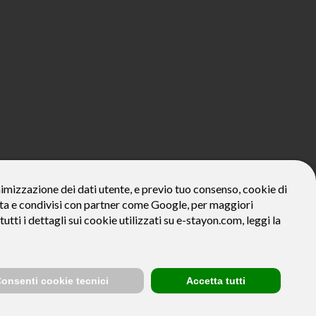
800€*
onimizzazione dei dati utente, e previo tuo consenso, cookie di
zzata e condivisi con partner come Google, per maggiori
ivo: Prezzo del bene € 800, Tan fisso 12,24% Taeg 12,95%, in 23
la prima rata a 90 giorni. Al fine di gestire le tue spese in modo
tutti i dettagli sui cookie utilizzati su e-stayon.com, leggi la
tte le condizioni economiche e contrattuali, facendo riferimento
venditore (StayON) opera quale intermediario del credito per
onsenti cookie tecnici
Accetta tutti