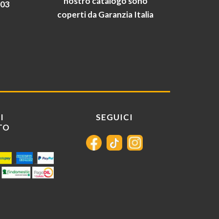
nostro catalogo sono
903
coperti da Garanzia Italia
I
SEGUICI
TO