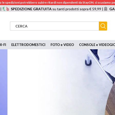
 le spedizioni potrebbero subire ritardi non dipendenti da StayON, ci scusiamo per
 |
SPEDIZIONE GRATUITA
su tanti prodotti sopra € 59,99 |
GA
I-FI
ELETTRODOMESTICI
FOTO e VIDEO
CONSOLE e VIDEOGI