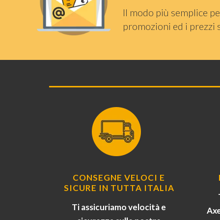
Il modo più semplice pe
promozioni ed i prezzi 
CONSEGNE VELOCI E
SICURE IN TUTTA ITALIA
Ti assicuriamo velocità e
Axe