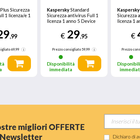
Plus Sicurezza
Kaspersky
Standard
Kaspersky
ll 1 licenza/e 1
Sicurezza antivirus Full 1
Sicurezza a
licenza 1 anno 5 Device
licenza 1 
29
29
€
€
,99
,95
igliato
69,99
Prezzo consigliato
59,99
Prezzo cons
tà
Disponibilità
Disponibil
a
immediata
immedia
nostre migliori OFFERTE
a Newsletter
Dichiaro di a