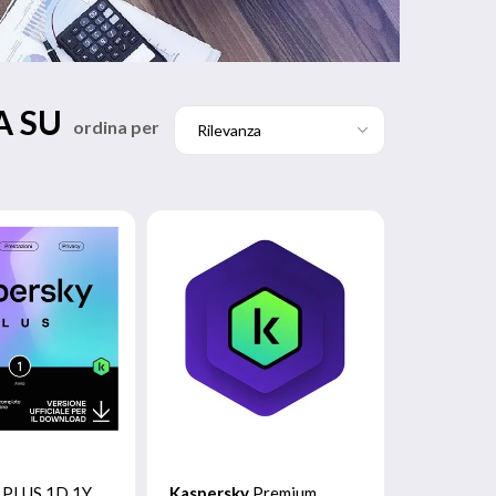
A SU
ordina per
PLUS 1D 1Y
Kaspersky
Premium