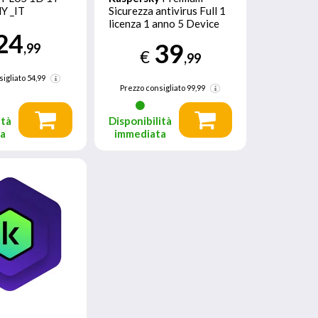
Y _IT
Sicurezza antivirus Full 1
licenza 1 anno 5 Device
24
39
,99
€
,99
sigliato
54,99
Prezzo consigliato
99,99
ità
Disponibilità
ta
immediata