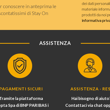
dei dati personal
r conoscere in anteprima le
materiale informat
scontatissimi di Stay On
prodotti da noi p
informativa priv
ASSISTENZA
PAGAMENTI SICURI
ASSISTENZA - RES
Tramite la piattaforma
Hai bisogno di aiuto
pta Spa di BNP PARIBAS i
Contattaci via chat op