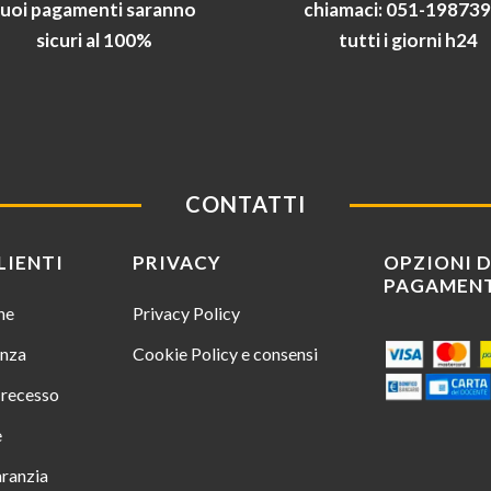
tuoi pagamenti saranno
chiamaci: 051-19873
sicuri al 100%
tutti i giorni h24
CONTATTI
LIENTI
PRIVACY
OPZIONI D
PAGAMEN
ine
Privacy Policy
enza
Cookie Policy e consensi
i recesso
e
aranzia