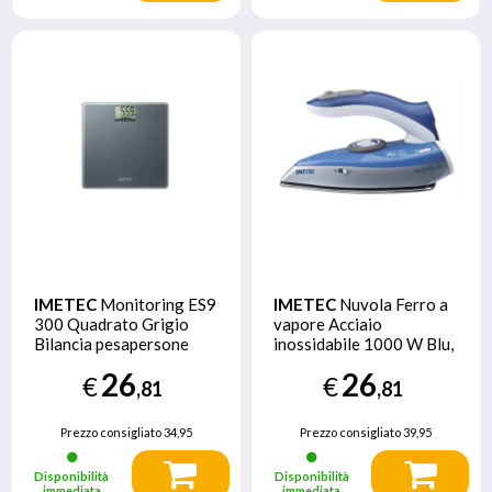
IMETEC
Monitoring ES9
IMETEC
Nuvola Ferro a
300 Quadrato Grigio
vapore Acciaio
Bilancia pesapersone
inossidabile 1000 W Blu,
elettronica
Grigio
26
26
€
€
,81
,81
Prezzo consigliato
34,95
Prezzo consigliato
39,95
Disponibilità
Disponibilità
immediata
immediata