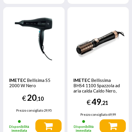
IMETEC
Bellisima S5
IMETEC
Bellissima
2000 W Nero
BHS4 1100 Spazzola ad
aria calda Caldo Nero,
20
Rose Gold 1000 W
€
,10
49
€
,21
Prezzo consigliato
29,95
Prezzo consigliato
69,99
Disponibilità
Disponibilità
immediata
immediata