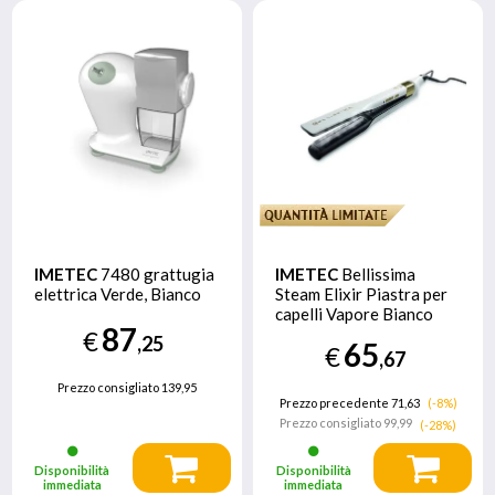
IMETEC
7480 grattugia
IMETEC
Bellissima
elettrica Verde, Bianco
Steam Elixir Piastra per
capelli Vapore Bianco
87
235 W 2,5 m
€
,25
65
€
,67
Prezzo consigliato
139,95
Prezzo precedente 71,63
(-8%)
Prezzo consigliato
99,99
(-28%)
Disponibilità
Disponibilità
immediata
immediata