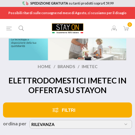
SPEDIZIONE GRATUITA
su tanti prodotti sopra € 59,99
Possibili ritardi sulle consegne nel mese di Agosto, ci scusiamo per il disagio
0
HOME
/
BRANDS
/
IMETEC
ELETTRODOMESTICI IMETEC IN
OFFERTA SU STAYON
FILTRI
ordina per