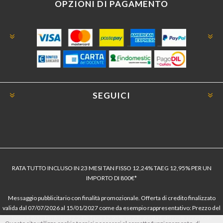
OPZIONI DI PAGAMENTO
SEGUICI
RATA TUTTO INCLUSO IN 23 MESI TAN FISSO 12,24% TAEG 12,95% PER UN
IMPORTO DI 800€*
Messaggio pubblicitario con finalità promozionale. Offerta di credito finalizzato
valida dal 07/07/2026 al 15/01/2027 come da esempio rappresentativo: Prezzo del
bene € 800, Tan fisso 12,24% Taeg 12,95%, in 23 rate da € 40 costi accessori